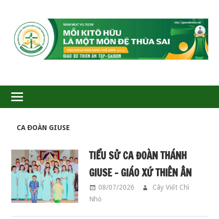
GIÁO
XỨ
THIÊN
ÂN-
TGP
CA ĐOÀN GIUSE
TIỂU SỬ CA ĐOÀN THÁNH
SAIGON
GIUSE – GIÁO XỨ THIÊN ÂN
08/07/2026
Cây Viết Chì
Nhỏ
CA ĐOÀN GIUSE