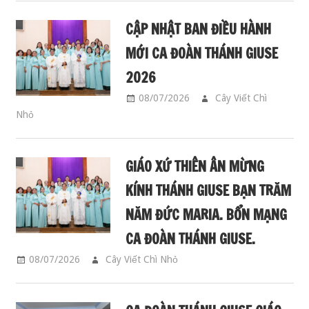
CẬP NHẬT BAN ĐIỀU HÀNH
MỚI CA ĐOÀN THÁNH GIUSE
2026
08/07/2026
Cây Viết Chì
Nhỏ
CA ĐOÀN GIUSE
GIÁO XỨ THIÊN ÂN MỪNG
KÍNH THÁNH GIUSE BẠN TRĂM
NĂM ĐỨC MARIA. BỔN MẠNG
CA ĐOÀN THÁNH GIUSE.
08/07/2026
Cây Viết Chì Nhỏ
CA ĐOÀN GIUSE