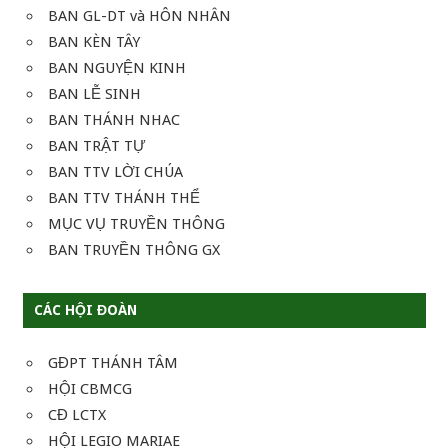
BAN GL-DT và HÔN NHÂN
BAN KÈN TÂY
BAN NGUYỆN KINH
BAN LỄ SINH
BAN THÁNH NHAC
BAN TRẬT TỰ
BAN TTV LỜI CHÚA
BAN TTV THÁNH THỂ
MỤC VỤ TRUYỀN THÔNG
BAN TRUYỀN THÔNG GX
CÁC HỘI ĐOÀN
GĐPT THÁNH TÂM
HỘI CBMCG
CĐ LCTX
HỘI LEGIO MARIAE