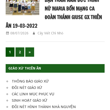
BẠN TRĂM NĂM ĐỨC TRINH
NỮ MARIA BỔN MẠNG CA
ĐOÀN THÁNH GIUSE GX THIÊN
ÂN 19-03-2022
08/07/2026
Cây Viết Chì Nhỏ
CA ĐOÀN GIUSE
Phân
Next
1
2
»
Posts
trang
GIÁO XỨ THIÊN ÂN
bài
viết
THÔNG BÁO GIÁO XỨ
ĐÔI NÉT GIÁO XỨ
CÁC LINH MỤC PHỤC VỤ
SINH HOẠT GIÁO XỨ
ĐÔI NÉT HÌNH THÀNH NHÀ NGUYỆN