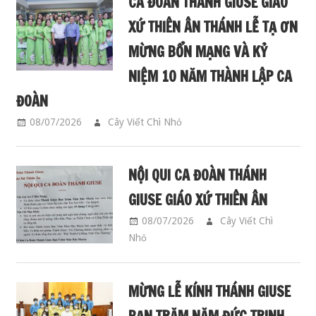
CA ĐOÀN THÁNH GIUSE GIÁO
XỨ THIÊN ÂN THÁNH LỄ TẠ ƠN
MỪNG BỔN MẠNG VÀ KỶ
NIỆM 10 NĂM THÀNH LẬP CA
ĐOÀN
08/07/2026
Cây Viết Chì Nhỏ
CA ĐOÀN GIUSE
NỘI QUI CA ĐOÀN THÁNH
GIUSE GIÁO XỨ THIÊN ÂN
08/07/2026
Cây Viết Chì
Nhỏ
CA ĐOÀN GIUSE
MỪNG LỄ KÍNH THÁNH GIUSE