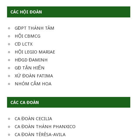
CÁC HỘI ĐOÀN
GĐPT THÁNH TÂM
HỘI CBMCG
CĐ LCTX
HỘI LEGIO MARIAE
HĐGD ĐAMINH
GĐ TẬN HIẾN
XỨ ĐOÀN FATIMA
NHÓM CẮM HOA
CÁC CA ĐOÀN
CA ĐOÀN CECILIA
CA ĐOÀN THÁNH PHANXICO
CA ĐOÀN TÊRÊSA-AVILA