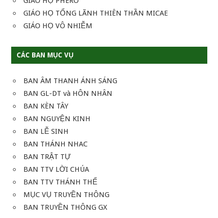
GIÁO HỌ PHERO
GIÁO HỌ TỔNG LÃNH THIÊN THẦN MICAE
GIÁO HỌ VÔ NHIỄM
CÁC BAN MỤC VỤ
BAN ÂM THANH ÁNH SÁNG
BAN GL-DT và HÔN NHÂN
BAN KÈN TÂY
BAN NGUYỆN KINH
BAN LỄ SINH
BAN THÁNH NHAC
BAN TRẬT TỰ
BAN TTV LỜI CHÚA
BAN TTV THÁNH THỂ
MỤC VỤ TRUYỀN THÔNG
BAN TRUYỀN THÔNG GX