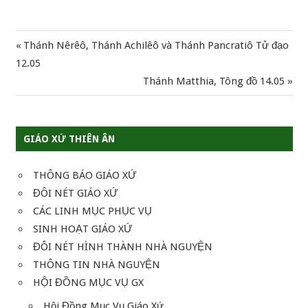
Previous
Thánh Nêrêô, Thánh Achilêô và Thánh Pancratiô Tử đạo
Điều
Post:
12.05
hướng
Next
Thánh Matthia, Tông đồ 14.05
Post:
bài
viết
GIÁO XỨ THIÊN ÂN
THÔNG BÁO GIÁO XỨ
ĐÔI NÉT GIÁO XỨ
CÁC LINH MỤC PHỤC VỤ
SINH HOẠT GIÁO XỨ
ĐÔI NÉT HÌNH THÀNH NHÀ NGUYỆN
THÔNG TIN NHÀ NGUYỆN
HỘI ĐỒNG MỤC VỤ GX
Hội Đồng Mục Vụ Giáo Xứ