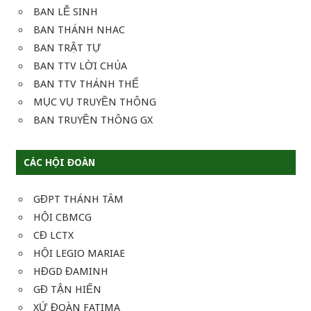
BAN LỄ SINH
BAN THÁNH NHAC
BAN TRẬT TỰ
BAN TTV LỜI CHÚA
BAN TTV THÁNH THỂ
MỤC VỤ TRUYỀN THÔNG
BAN TRUYỀN THÔNG GX
CÁC HỘI ĐOÀN
GĐPT THÁNH TÂM
HỘI CBMCG
CĐ LCTX
HỘI LEGIO MARIAE
HĐGD ĐAMINH
GĐ TẬN HIẾN
XỨ ĐOÀN FATIMA