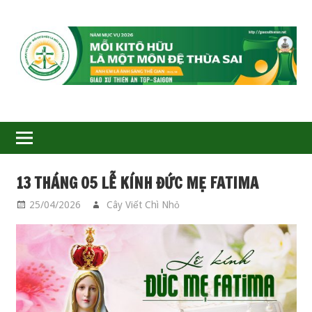
GIÁO
XỨ
THIÊN
ÂN-
13 THÁNG 05 LỄ KÍNH ĐỨC MẸ FATIMA
TGP
25/04/2026
Cây Viết Chì Nhỏ
CÁC THÁNH
SAIGON