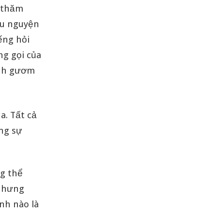
c thăm
ầu nguyện
ếng hỏi
ng gọi của
anh gươm
a. Tất cả
ụng sự
ng thể
 nhưng
nh nào là