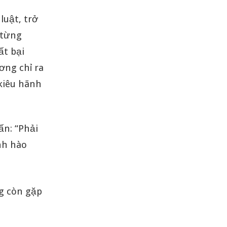
luật, trở
 từng
ất bại
ơng chỉ ra
kiêu hãnh
ấn: “Phải
ánh hào
ng còn gặp