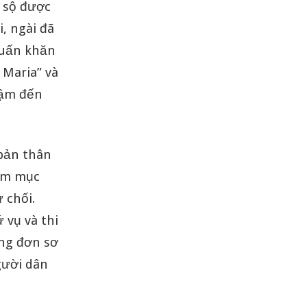
ồ sộ được
, ngài đã
quấn khăn
 Maria” và
đậm đến
 bản thân
iám mục
 chối.
 vụ và thi
ảng đơn sơ
gười dân