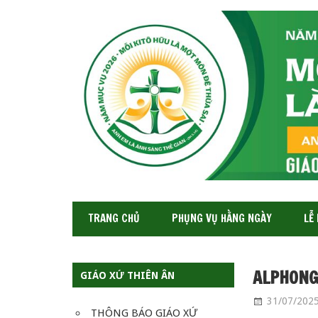
GIÁO
XỨ
THIÊN
ÂN-
TGP
SAIGON
TRANG CHỦ
PHỤNG VỤ HẰNG NGÀY
LỄ
ALPHONGS
GIÁO XỨ THIÊN ÂN
31/07/202
THÔNG BÁO GIÁO XỨ