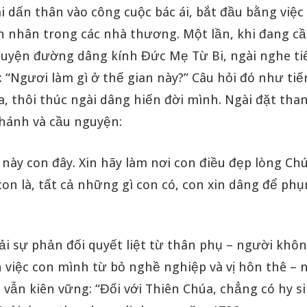
i dấn thân vào công cuộc bác ái, bắt đầu bằng việ
h nhân trong các nhà thương. Một lần, khi đang c
guyện đường dâng kính Đức Mẹ Từ Bi, ngài nghe ti
 “Ngươi làm gì ở thế gian này?” Câu hỏi đó như tiế
a, thôi thúc ngài dâng hiến đời mình. Ngài đặt th
thánh và cầu nguyện:
 này con đây. Xin hãy làm nơi con điều đẹp lòng Chú
on là, tất cả những gì con có, con xin dâng để ph
ải sự phản đối quyết liệt từ thân phụ – người khô
 việc con mình từ bỏ nghề nghiệp và vị hôn thê –
vẫn kiên vững: “Đối với Thiên Chúa, chẳng có hy si