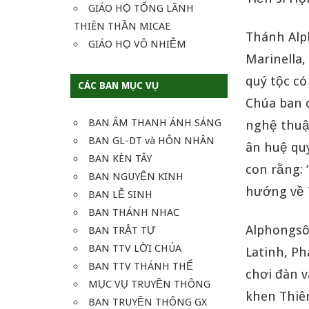
GIÁO HỌ TỔNG LÃNH
THIÊN THẦN MICAE
Thánh Alp
GIÁO HỌ VÔ NHIỄM
Marinella,
quý tộc có
CÁC BAN MỤC VỤ
Chúa ban c
BAN ÂM THANH ÁNH SÁNG
nghệ thuậ
BAN GL-DT và HÔN NHÂN
ân huệ quý
BAN KÈN TÂY
con rằng: 
BAN NGUYỆN KINH
hướng về T
BAN LỄ SINH
BAN THÁNH NHAC
Alphongsô 
BAN TRẬT TỰ
BAN TTV LỜI CHÚA
Latinh, Ph
BAN TTV THÁNH THỂ
chơi đàn v
MỤC VỤ TRUYỀN THÔNG
khen Thiê
BAN TRUYỀN THÔNG GX