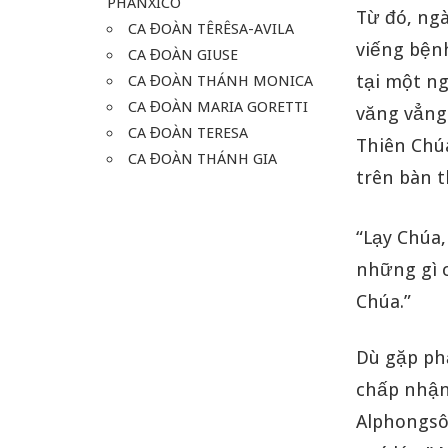
PHANXICO
Từ đó, ngà
CA ĐOÀN TÊRÊSA-AVILA
viếng bện
CA ĐOÀN GIUSE
tại một n
CA ĐOÀN THÁNH MONICA
CA ĐOÀN MARIA GORETTI
văng vẳng:
CA ĐOÀN TERESA
Thiên Chú
CA ĐOÀN THÁNH GIA
trên bàn 
“Lạy Chúa,
những gì c
Chúa.”
Dù gặp ph
chấp nhận
Alphongsô 