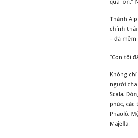
quá lớn.”
Thánh Alp
chính thâ
– đã mềm l
“Con tôi đ
Không chỉ 
người cha
Scala. Dòn
phúc, các
Phaolô. Mộ
Majella.