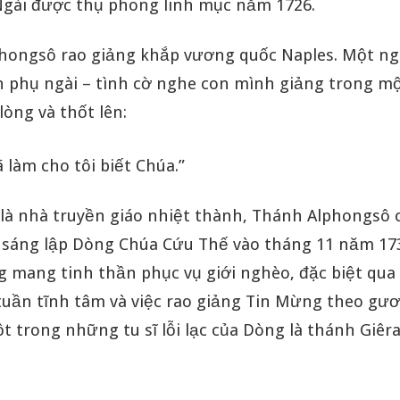
 Ngài được thụ phong linh mục năm 1726.
hongsô rao giảng khắp vương quốc Naples. Một ng
n phụ ngài – tình cờ nghe con mình giảng trong m
òng và thốt lên:
ã làm cho tôi biết Chúa.”
là nhà truyền giáo nhiệt thành, Thánh Alphongsô 
 sáng lập Dòng Chúa Cứu Thế vào tháng 11 năm 173
g mang tinh thần phục vụ giới nghèo, đặc biệt qua 
 tuần tĩnh tâm và việc rao giảng Tin Mừng theo gư
t trong những tu sĩ lỗi lạc của Dòng là thánh Giêr