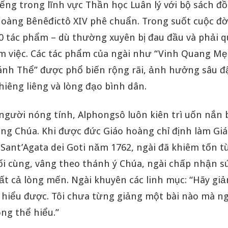
iếng trong lĩnh vực Thần học Luân lý với bộ sách đ
oàng Bênêđictô XIV phê chuẩn. Trong suốt cuộc đời
60 tác phẩm – dù thường xuyên bị đau đầu và phải 
àm việc. Các tác phẩm của ngài như “Vinh Quang Mẹ
ánh Thể” được phổ biến rộng rãi, ảnh hưởng sâu 
hiêng liêng và lòng đạo bình dân.
 người nóng tính, Alphongsô luôn kiên trì uốn nắn
ống Chúa. Khi được đức Giáo hoàng chỉ định làm G
Sant’Agata dei Goti năm 1762, ngài đã khiêm tốn từ
i cùng, vâng theo thánh ý Chúa, ngài chấp nhận sứ
ất cả lòng mến. Ngài khuyên các linh mục: “Hãy gi
g hiểu được. Tôi chưa từng giảng một bài nào mà n
ng thể hiểu.”