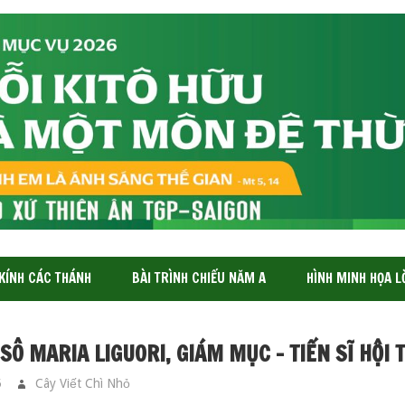
 KÍNH CÁC THÁNH
BÀI TRÌNH CHIẾU NĂM A
HÌNH MINH HỌA L
Ô MARIA LIGUORI, GIÁM MỤC – TIẾN SĨ HỘI
5
Cây Viết Chì Nhỏ
CÁC THÁNH