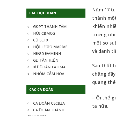
Năm 17 tuổ
CÁC HỘI ĐOÀN
thành một 
khiến nhi
GĐPT THÁNH TÂM
HỘI CBMCG
tưởng như
CĐ LCTX
một sơ su
HỘI LEGIO MARIAE
và danh t
HĐGD ĐAMINH
GĐ TẬN HIẾN
Sau thất b
XỨ ĐOÀN FATIMA
chăng đây 
NHÓM CẮM HOA
quang thế
CÁC CA ĐOÀN
– Ôi thế g
CA ĐOÀN CECILIA
ta nữa.
CA ĐOÀN THÁNH