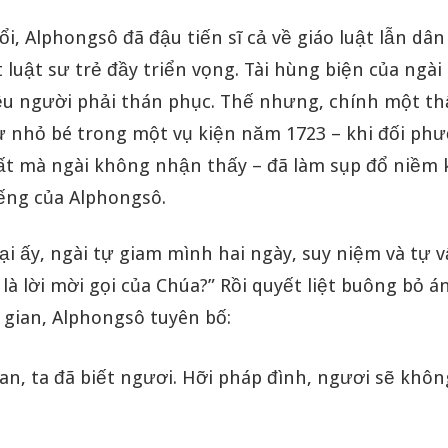
i, Alphongsô đã đậu tiến sĩ cả về giáo luật lẫn dân 
luật sư trẻ đầy triển vọng. Tài hùng biện của ngài
ều người phải thán phục. Thế nhưng, chính một th
 nhỏ bé trong một vụ kiện năm 1723 – khi đối phư
ất mà ngài không nhận thấy – đã làm sụp đổ niềm 
iếng của Alphongsô.
ại ấy, ngài tự giam mình hai ngày, suy niệm và tự v
là lời mời gọi của Chúa?” Rồi quyết liệt buông bỏ 
 gian, Alphongsô tuyên bố:
ian, ta đã biết ngươi. Hỡi pháp đình, ngươi sẽ khô