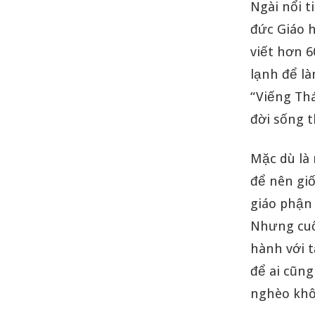
Ngài nổi t
đức Giáo h
viết hơn 
lạnh để l
“Viếng Th
đời sống t
Mặc dù là
để nên gi
giáo phận 
Nhưng cuố
hành với t
để ai cũn
nghèo khô