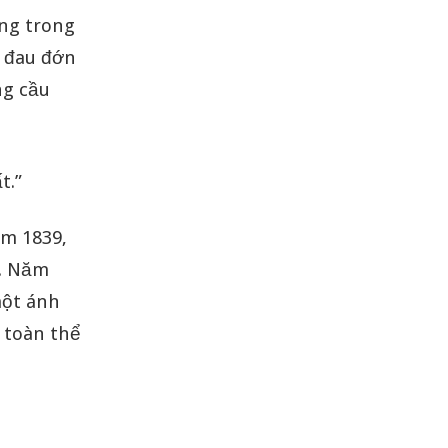
ống trong
g đau đớn
ng cầu
t.”
ăm 1839,
h. Năm
một ánh
 toàn thể