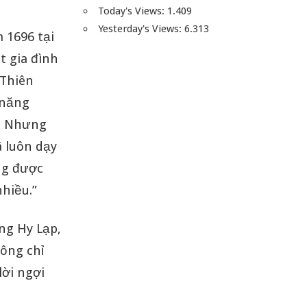
Today's Views:
1.409
Yesterday's Views:
6.313
 1696 tại
t gia đình
 Thiên
 năng
i. Nhưng
ã luôn dạy
ng được
nhiều.”
ng Hy Lạp,
hông chỉ
lời ngợi