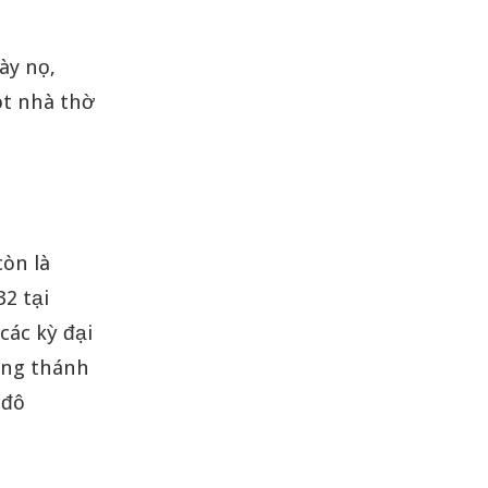
ày nọ,
ột nhà thờ
còn là
2 tại
các kỳ đại
ơng thánh
ađô