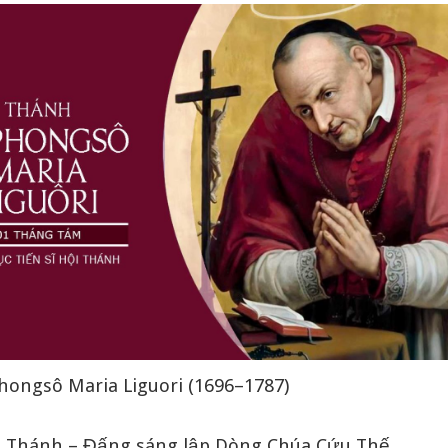
hongsô Maria Liguori (1696–1787)
ội Thánh – Đấng sáng lập Dòng Chúa Cứu Thế