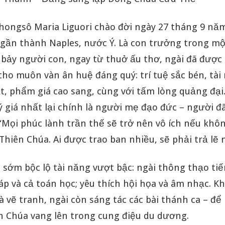
hongsô Maria Liguori chào đời ngày 27 tháng 9 năm
 gần thành Naples, nước Ý. Là con trưởng trong mộ
 bảy người con, ngay từ thuở ấu thơ, ngài đã được
ho muôn vàn ân huệ đáng quý: trí tuệ sắc bén, tài
t, phẩm giá cao sang, cùng với tấm lòng quảng đạ
 giá nhất lại chính là người mẹ đạo đức – người đ
“Mọi phúc lành trần thế sẽ trở nên vô ích nếu khô
hiên Chúa. Ai được trao ban nhiều, sẽ phải trả lẽ 
sớm bộc lộ tài năng vượt bậc: ngài thông thạo tiế
áp và cả toán học; yêu thích hội họa và âm nhạc. K
à vẽ tranh, ngài còn sáng tác các bài thánh ca – để 
n Chúa vang lên trong cung điệu du dương.