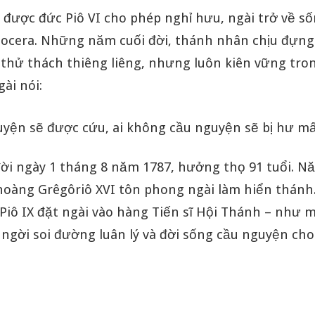
 được đức Piô VI cho phép nghỉ hưu, ngài trở về s
Nocera. Những năm cuối đời, thánh nhân chịu đựn
 thử thách thiêng liêng, nhưng luôn kiên vững tro
ài nói:
uyện sẽ được cứu, ai không cầu nguyện sẽ bị hư mấ
đời ngày 1 tháng 8 năm 1787, hưởng thọ 91 tuổi. N
hoàng Grêgôriô XVI tôn phong ngài làm hiển thán
Piô IX đặt ngài vào hàng Tiến sĩ Hội Thánh – như 
ngời soi đường luân lý và đời sống cầu nguyện cho