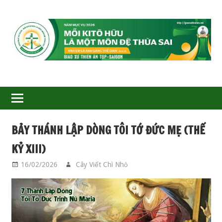
GIÁO
XỨ
THIÊN
ÂN-
BẢY THÁNH LẬP DÒNG TÔI TỚ ĐỨC MẸ (THẾ
TGP
KỶ XIII)
SAIGON
16/02/2026
Cây Viết Chì Nhỏ
CÁC THÁNH