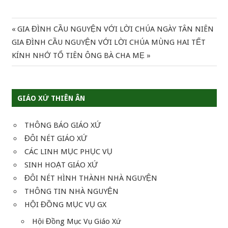
Previous
GIA ĐÌNH CẦU NGUYỆN VỚI LỜI CHÚA NGÀY TÂN NIÊN
Điều
Next
Post:
GIA ĐÌNH CẦU NGUYỆN VỚI LỜI CHÚA MÙNG HAI TẾT
hướng
Post:
KÍNH NHỚ TỔ TIÊN ÔNG BÀ CHA MẸ
bài
viết
GIÁO XỨ THIÊN ÂN
THÔNG BÁO GIÁO XỨ
ĐÔI NÉT GIÁO XỨ
CÁC LINH MỤC PHỤC VỤ
SINH HOẠT GIÁO XỨ
ĐÔI NÉT HÌNH THÀNH NHÀ NGUYỆN
THÔNG TIN NHÀ NGUYỆN
HỘI ĐỒNG MỤC VỤ GX
Hội Đồng Mục Vụ Giáo Xứ