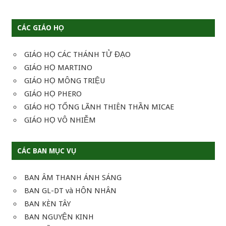
CÁC GIÁO HỌ
GIÁO HỌ CÁC THÁNH TỬ ĐẠO
GIÁO HỌ MARTINO
GIÁO HỌ MÔNG TRIỆU
GIÁO HỌ PHERO
GIÁO HỌ TỔNG LÃNH THIÊN THẦN MICAE
GIÁO HỌ VÔ NHIỄM
CÁC BAN MỤC VỤ
BAN ÂM THANH ÁNH SÁNG
BAN GL-DT và HÔN NHÂN
BAN KÈN TÂY
BAN NGUYỆN KINH