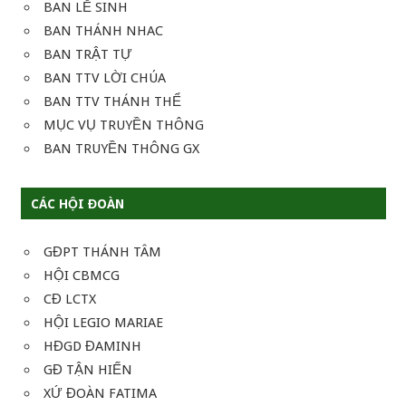
BAN LỄ SINH
BAN THÁNH NHAC
BAN TRẬT TỰ
BAN TTV LỜI CHÚA
BAN TTV THÁNH THỂ
MỤC VỤ TRUYỀN THÔNG
BAN TRUYỀN THÔNG GX
CÁC HỘI ĐOÀN
GĐPT THÁNH TÂM
HỘI CBMCG
CĐ LCTX
HỘI LEGIO MARIAE
HĐGD ĐAMINH
GĐ TẬN HIẾN
XỨ ĐOÀN FATIMA