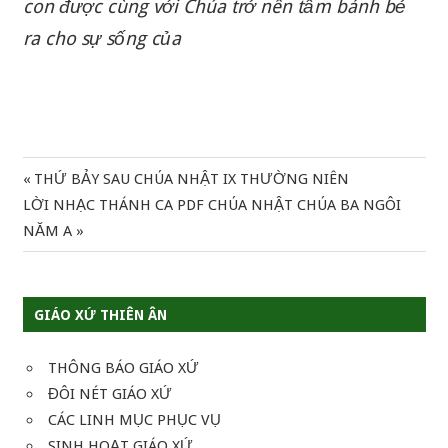
con được cùng với Chúa trở nên tấm bánh bẻ
ra cho sự sống của
Previous
THỨ BẢY SAU CHÚA NHẬT IX THƯỜNG NIÊN
Điều
Next
Post:
LỜI NHẠC THÁNH CA PDF CHÚA NHẬT CHÚA BA NGÔI
hướng
Post:
NĂM A
bài
viết
GIÁO XỨ THIÊN ÂN
THÔNG BÁO GIÁO XỨ
ĐÔI NÉT GIÁO XỨ
CÁC LINH MỤC PHỤC VỤ
SINH HOẠT GIÁO XỨ