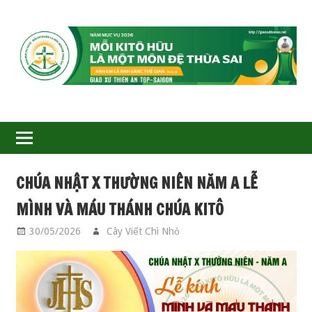
GIÁO
XỨ
THIÊN
ÂN-
CHÚA NHẬT X THƯỜNG NIÊN NĂM A LỄ
TGP
MÌNH VÀ MÁU THÁNH CHÚA KITÔ
SAIGON
30/05/2026
Cây Viết Chì Nhỏ
PHỤNG VỤ HẰNG
NGÀY