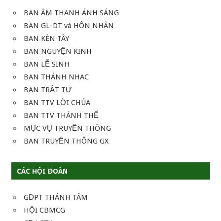
BAN ÂM THANH ÁNH SÁNG
BAN GL-DT và HÔN NHÂN
BAN KÈN TÂY
BAN NGUYỆN KINH
BAN LỄ SINH
BAN THÁNH NHAC
BAN TRẬT TỰ
BAN TTV LỜI CHÚA
BAN TTV THÁNH THỂ
MỤC VỤ TRUYỀN THÔNG
BAN TRUYỀN THÔNG GX
CÁC HỘI ĐOÀN
GĐPT THÁNH TÂM
HỘI CBMCG