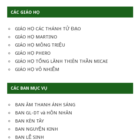
CÁC GIÁO HỌ
GIÁO HỌ CÁC THÁNH TỬ ĐẠO
GIÁO HỌ MARTINO
GIÁO HỌ MÔNG TRIỆU
GIÁO HỌ PHERO
GIÁO HỌ TỔNG LÃNH THIÊN THẦN MICAE
GIÁO HỌ VÔ NHIỄM
CÁC BAN MỤC VỤ
BAN ÂM THANH ÁNH SÁNG
BAN GL-DT và HÔN NHÂN
BAN KÈN TÂY
BAN NGUYỆN KINH
BAN LỄ SINH