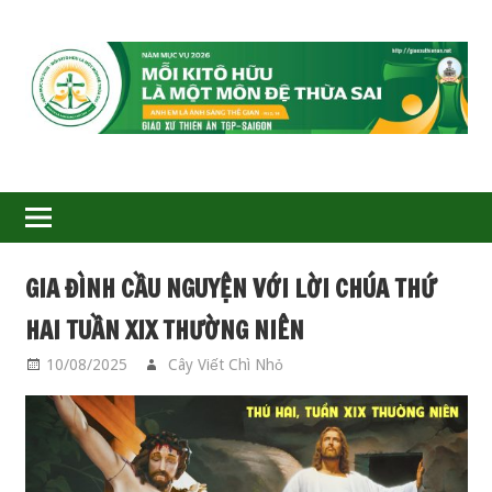
GIÁO
XỨ
THIÊN
ÂN-
GIA ĐÌNH CẦU NGUYỆN VỚI LỜI CHÚA THỨ
TGP
HAI TUẦN XIX THƯỜNG NIÊN
SAIGON
10/08/2025
Cây Viết Chì Nhỏ
GIA ĐÌNH CẦU
NGUYỆN