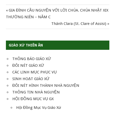
Previous
GIA ĐÌNH CẦU NGUYỆN VỚI LỜI CHÚA. CHÚA NHẬT XIX
Điều
Post:
THƯỜNG NIÊN – NĂM C
hướng
Next
Thánh Clara (St. Clare of Assisi)
Post:
bài
viết
GIÁO XỨ THIÊN ÂN
THÔNG BÁO GIÁO XỨ
ĐÔI NÉT GIÁO XỨ
CÁC LINH MỤC PHỤC VỤ
SINH HOẠT GIÁO XỨ
ĐÔI NÉT HÌNH THÀNH NHÀ NGUYỆN
THÔNG TIN NHÀ NGUYỆN
HỘI ĐỒNG MỤC VỤ GX
Hội Đồng Mục Vụ Giáo Xứ