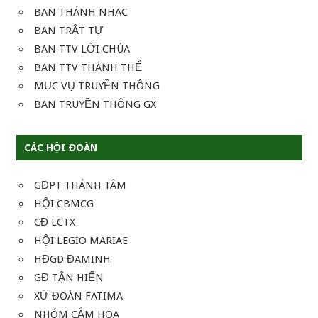
BAN THÁNH NHAC
BAN TRẬT TỰ
BAN TTV LỜI CHÚA
BAN TTV THÁNH THỂ
MỤC VỤ TRUYỀN THÔNG
BAN TRUYỀN THÔNG GX
CÁC HỘI ĐOÀN
GĐPT THÁNH TÂM
HỘI CBMCG
CĐ LCTX
HỘI LEGIO MARIAE
HĐGD ĐAMINH
GĐ TẬN HIẾN
XỨ ĐOÀN FATIMA
NHÓM CẮM HOA