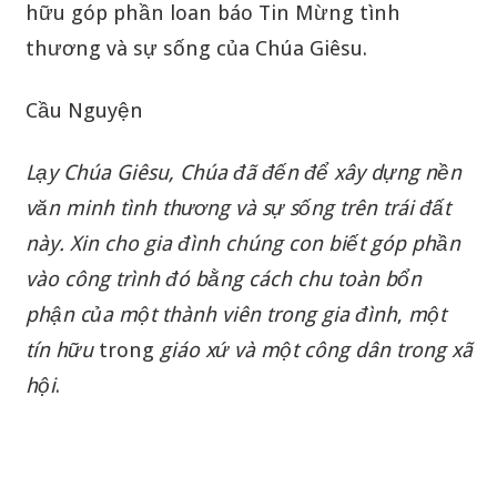
hữu góp phần loan báo Tin Mừng tình
thương và sự sống của Chúa Giêsu.
Cầu Nguyện
Lạy
Chúa
Giêsu
,
Chúa
đã
đến
để
xây
dựng
nền
văn
minh
tình
thương
và
sự
sống
trên
trái
đất
này
.
Xin
cho
gia
đình
chúng
con
biết
góp
phần
vào
công
trình
đó bằng
cách
chu
toàn
bổn
phận
của
một
thành viên
trong gia
đình
,
một
tín
hữu
trong
giáo
xứ
và
một
công
dân
trong
xã
hội
.