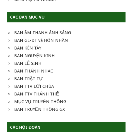
CÁC BAN MỤC VỤ
BAN ÂM THANH ÁNH SÁNG
BAN GL-DT và HÔN NHÂN
BAN KÈN TÂY
BAN NGUYỆN KINH
BAN LỄ SINH
BAN THÁNH NHAC
BAN TRẬT TỰ
BAN TTV LỜI CHÚA
BAN TTV THÁNH THỂ
MỤC VỤ TRUYỀN THÔNG
BAN TRUYỀN THÔNG GX
CÁC HỘI ĐOÀN