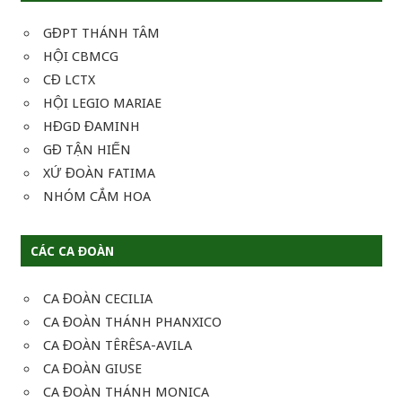
GĐPT THÁNH TÂM
HỘI CBMCG
CĐ LCTX
HỘI LEGIO MARIAE
HĐGD ĐAMINH
GĐ TẬN HIẾN
XỨ ĐOÀN FATIMA
NHÓM CẮM HOA
CÁC CA ĐOÀN
CA ĐOÀN CECILIA
CA ĐOÀN THÁNH PHANXICO
CA ĐOÀN TÊRÊSA-AVILA
CA ĐOÀN GIUSE
CA ĐOÀN THÁNH MONICA