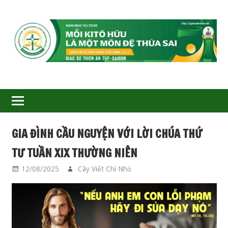
GIÁO
XỨ
THIÊN
ÂN-
GIA ĐÌNH CẦU NGUYỆN VỚI LỜI CHÚA THỨ
TGP
TƯ TUẦN XIX THƯỜNG NIÊN
SAIGON
12/08/2025
Cây Viết Chì Nhỏ
GIA ĐÌNH CẦU
NGUYỆN