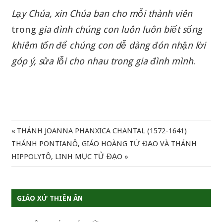
Lạy
Chúa
,
xin
Chúa
ban
cho
mỗi
thành
viên
trong
gia
đình
chúng
con
luôn
luôn
biết
sống
khiêm
tốn
để
chúng
con
dễ
dàng
đón
nhận
lời
góp
ý
,
sửa
lỗi
cho
nhau
trong
gia
đình
mình
.
Previous
THÁNH JOANNA PHANXICA CHANTAL (1572-1641)
Điều
Next
Post:
THÁNH PONTIANÔ, GIÁO HOÀNG TỬ ĐẠO VÀ THÁNH
hướng
Post:
HIPPOLYTÔ, LINH MỤC TỬ ĐẠO
bài
viết
GIÁO XỨ THIÊN ÂN