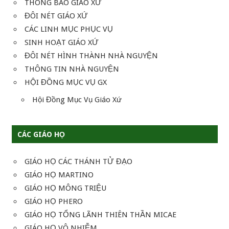
THÔNG BÁO GIÁO XỨ
ĐÔI NÉT GIÁO XỨ
CÁC LINH MỤC PHỤC VỤ
SINH HOẠT GIÁO XỨ
ĐÔI NÉT HÌNH THÀNH NHÀ NGUYỆN
THÔNG TIN NHÀ NGUYỆN
HỘI ĐỒNG MỤC VỤ GX
Hội Đồng Mục Vụ Giáo Xứ
CÁC GIÁO HỌ
GIÁO HỌ CÁC THÁNH TỬ ĐẠO
GIÁO HỌ MARTINO
GIÁO HỌ MÔNG TRIỆU
GIÁO HỌ PHERO
GIÁO HỌ TỔNG LÃNH THIÊN THẦN MICAE
GIÁO HỌ VÔ NHIỄM