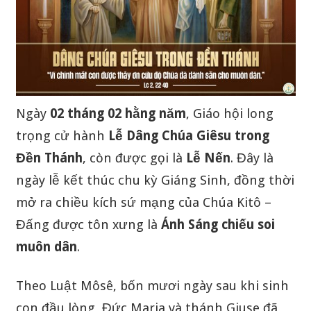
Ngày
02 tháng 02 hằng năm
, Giáo hội long
trọng cử hành
Lễ Dâng Chúa Giêsu trong
Đền Thánh
, còn được gọi là
Lễ Nến
. Đây là
ngày lễ kết thúc chu kỳ Giáng Sinh, đồng thời
mở ra chiều kích sứ mạng của Chúa Kitô –
Đấng được tôn xưng là
Ánh Sáng chiếu soi
muôn dân
.
Theo Luật Môsê, bốn mươi ngày sau khi sinh
con đầu lòng, Đức Maria và thánh Giuse đã