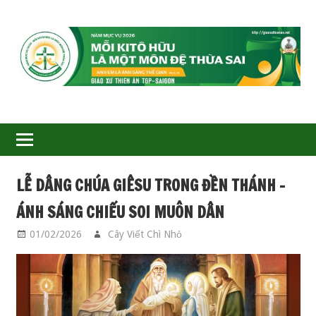
GIÁO
XỨ
THIÊN
ÂN-
LỄ DÂNG CHÚA GIÊSU TRONG ĐỀN THÁNH –
TGP
ÁNH SÁNG CHIẾU SOI MUÔN DÂN
SAIGON
01/02/2026
Cây Viết Chì Nhỏ
CÁC THÁNH