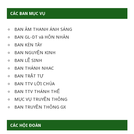
CÁC BAN MỤC VỤ
BAN ÂM THANH ÁNH SÁNG
BAN GL-DT và HÔN NHÂN
BAN KÈN TÂY
BAN NGUYỆN KINH
BAN LỄ SINH
BAN THÁNH NHAC
BAN TRẬT TỰ
BAN TTV LỜI CHÚA
BAN TTV THÁNH THỂ
MỤC VỤ TRUYỀN THÔNG
BAN TRUYỀN THÔNG GX
CÁC HỘI ĐOÀN