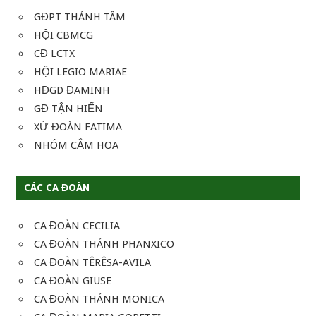
GĐPT THÁNH TÂM
HỘI CBMCG
CĐ LCTX
HỘI LEGIO MARIAE
HĐGD ĐAMINH
GĐ TẬN HIẾN
XỨ ĐOÀN FATIMA
NHÓM CẮM HOA
CÁC CA ĐOÀN
CA ĐOÀN CECILIA
CA ĐOÀN THÁNH PHANXICO
CA ĐOÀN TÊRÊSA-AVILA
CA ĐOÀN GIUSE
CA ĐOÀN THÁNH MONICA