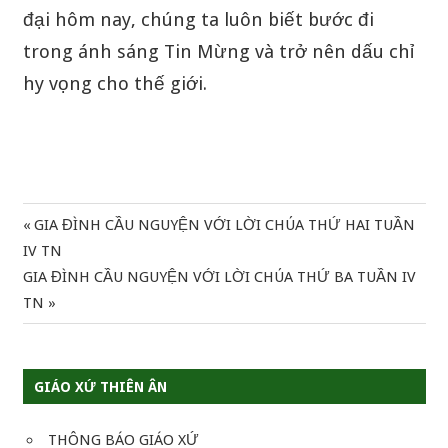
đại hôm nay, chúng ta luôn biết bước đi
trong ánh sáng Tin Mừng và trở nên dấu chỉ
hy vọng cho thế giới.
Previous
GIA ĐÌNH CẦU NGUYỆN VỚI LỜI CHÚA THỨ HAI TUẦN
Điều
Post:
IV TN
hướng
Next
GIA ĐÌNH CẦU NGUYỆN VỚI LỜI CHÚA THỨ BA TUẦN IV
Post:
TN
bài
viết
GIÁO XỨ THIÊN ÂN
THÔNG BÁO GIÁO XỨ