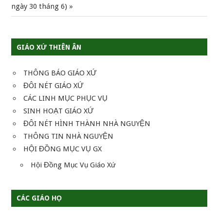
hướng
Post:
ngày 30 tháng 6)
bài
viết
GIÁO XỨ THIÊN ÂN
THÔNG BÁO GIÁO XỨ
ĐÔI NÉT GIÁO XỨ
CÁC LINH MỤC PHỤC VỤ
SINH HOẠT GIÁO XỨ
ĐÔI NÉT HÌNH THÀNH NHÀ NGUYỆN
THÔNG TIN NHÀ NGUYỆN
HỘI ĐỒNG MỤC VỤ GX
Hội Đồng Mục Vụ Giáo Xứ
CÁC GIÁO HỌ