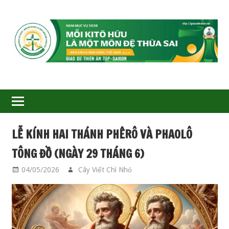
GIÁO
XỨ
THIÊN
ÂN-
LỄ KÍNH HAI THÁNH PHÊRÔ VÀ PHAOLÔ
TGP
TÔNG ĐỒ (NGÀY 29 THÁNG 6)
SAIGON
04/05/2026
Cây Viết Chì Nhỏ
CÁC THÁNH
,
LỄ KÍNH
CÁC THÁNH