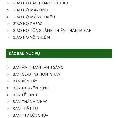
GIÁO HỌ CÁC THÁNH TỬ ĐẠO
GIÁO HỌ MARTINO
GIÁO HỌ MÔNG TRIỆU
GIÁO HỌ PHERO
GIÁO HỌ TỔNG LÃNH THIÊN THẦN MICAE
GIÁO HỌ VÔ NHIỄM
CÁC BAN MỤC VỤ
BAN ÂM THANH ÁNH SÁNG
BAN GL-DT và HÔN NHÂN
BAN KÈN TÂY
BAN NGUYỆN KINH
BAN LỄ SINH
BAN THÁNH NHAC
BAN TRẬT TỰ
BAN TTV LỜI CHÚA