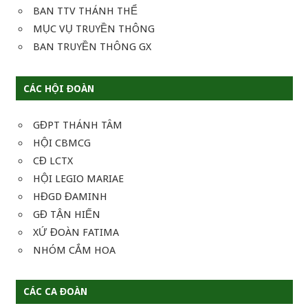
BAN TTV THÁNH THỂ
MỤC VỤ TRUYỀN THÔNG
BAN TRUYỀN THÔNG GX
CÁC HỘI ĐOÀN
GĐPT THÁNH TÂM
HỘI CBMCG
CĐ LCTX
HỘI LEGIO MARIAE
HĐGD ĐAMINH
GĐ TẬN HIẾN
XỨ ĐOÀN FATIMA
NHÓM CẮM HOA
CÁC CA ĐOÀN