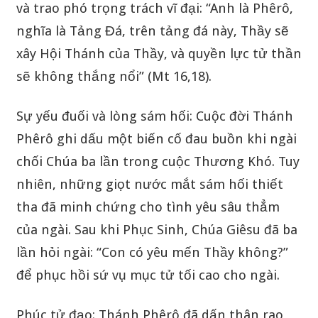
và trao phó trọng trách vĩ đại: “Anh là Phêrô,
nghĩa là Tảng Đá, trên tảng đá này, Thầy sẽ
xây Hội Thánh của Thầy, và quyền lực tử thần
sẽ không thắng nổi” (Mt 16,18).
Sự yếu đuối và lòng sám hối: Cuộc đời Thánh
Phêrô ghi dấu một biến cố đau buồn khi ngài
chối Chúa ba lần trong cuộc Thương Khó. Tuy
nhiên, những giọt nước mắt sám hối thiết
tha đã minh chứng cho tình yêu sâu thẳm
của ngài. Sau khi Phục Sinh, Chúa Giêsu đã ba
lần hỏi ngài: “Con có yêu mến Thầy không?”
để phục hồi sứ vụ mục tử tối cao cho ngài.
Phúc tử đạo: Thánh Phêrô đã dấn thân rao