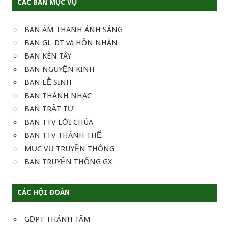
CÁC BAN MỤC VỤ
BAN ÂM THANH ÁNH SÁNG
BAN GL-DT và HÔN NHÂN
BAN KÈN TÂY
BAN NGUYỆN KINH
BAN LỄ SINH
BAN THÁNH NHAC
BAN TRẬT TỰ
BAN TTV LỜI CHÚA
BAN TTV THÁNH THỂ
MỤC VỤ TRUYỀN THÔNG
BAN TRUYỀN THÔNG GX
CÁC HỘI ĐOÀN
GĐPT THÁNH TÂM