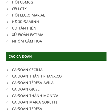
HỘI CBMCG
CĐ LCTX
HỘI LEGIO MARIAE
HĐGD ĐAMINH
GĐ TẬN HIẾN
XỨ ĐOÀN FATIMA
NHÓM CẮM HOA
CÁC CA ĐOÀN
CA ĐOÀN CECILIA
CA ĐOÀN THÁNH PHANXICO
CA ĐOÀN TÊRÊSA-AVILA
CA ĐOÀN GIUSE
CA ĐOÀN THÁNH MONICA
CA ĐOÀN MARIA GORETTI
CA ĐOÀN TERESA