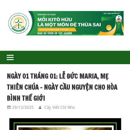
GIÁO
XỨ
THIÊN
ÂN-
NGÀY 01 THÁNG 01: LỄ ĐỨC MARIA, MẸ
TGP
THIÊN CHÚA – NGÀY CẦU NGUYỆN CHO HÒA
SAIGON
BÌNH THẾ GIỚI
29/12/2025
Cây Viết Chì Nhỏ
CÁC THÁNH