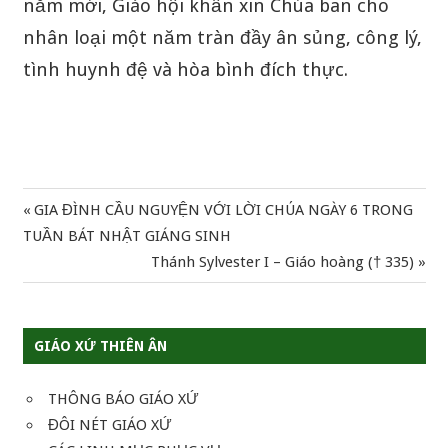
năm mới, Giáo hội khẩn xin Chúa ban cho
nhân loại một năm tràn đầy ân sủng, công lý,
tình huynh đệ và hòa bình đích thực.
Previous
GIA ĐÌNH CẦU NGUYỆN VỚI LỜI CHÚA NGÀY 6 TRONG
Điều
Post:
TUẦN BÁT NHẬT GIÁNG SINH
hướng
Next
Thánh Sylvester I – Giáo hoàng († 335)
Post:
bài
viết
GIÁO XỨ THIÊN ÂN
THÔNG BÁO GIÁO XỨ
ĐÔI NÉT GIÁO XỨ