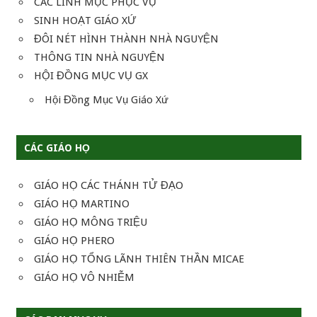
CÁC LINH MỤC PHỤC VỤ
SINH HOẠT GIÁO XỨ
ĐÔI NÉT HÌNH THÀNH NHÀ NGUYỆN
THÔNG TIN NHÀ NGUYỆN
HỘI ĐỒNG MỤC VỤ GX
Hội Đồng Mục Vụ Giáo Xứ
CÁC GIÁO HỌ
GIÁO HỌ CÁC THÁNH TỬ ĐẠO
GIÁO HỌ MARTINO
GIÁO HỌ MÔNG TRIỆU
GIÁO HỌ PHERO
GIÁO HỌ TỔNG LÃNH THIÊN THẦN MICAE
GIÁO HỌ VÔ NHIỄM