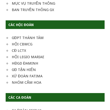
MỤC VỤ TRUYỀN THÔNG
BAN TRUYỀN THÔNG GX
CÁC HỘI ĐOÀN
GĐPT THÁNH TÂM
HỘI CBMCG
CĐ LCTX
HỘI LEGIO MARIAE
HĐGD ĐAMINH
GĐ TẬN HIẾN
XỨ ĐOÀN FATIMA
NHÓM CẮM HOA
CÁC CA ĐOÀN