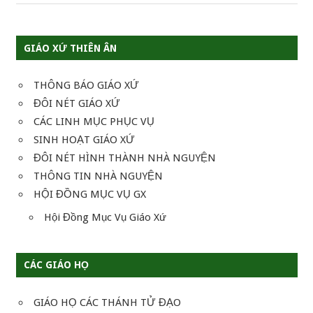
viết
GIÁO XỨ THIÊN ÂN
THÔNG BÁO GIÁO XỨ
ĐÔI NÉT GIÁO XỨ
CÁC LINH MỤC PHỤC VỤ
SINH HOẠT GIÁO XỨ
ĐÔI NÉT HÌNH THÀNH NHÀ NGUYỆN
THÔNG TIN NHÀ NGUYỆN
HỘI ĐỒNG MỤC VỤ GX
Hội Đồng Mục Vụ Giáo Xứ
CÁC GIÁO HỌ
GIÁO HỌ CÁC THÁNH TỬ ĐẠO