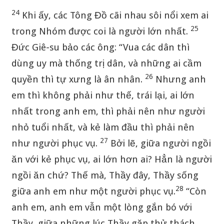
24
Khi ấy, các Tông Đồ cãi nhau sôi nổi xem ai
25
trong Nhóm được coi là người lớn nhất.
Đức Giê-su bảo các ông: “Vua các dân thì
dùng uy mà thống trị dân, và những ai cầm
26
quyền thì tự xưng là ân nhân.
Nhưng anh
em thì không phải như thế, trái lại, ai lớn
nhất trong anh em, thì phải nên như người
nhỏ tuổi nhất, và kẻ làm đầu thì phải nên
27
như người phục vụ.
Bởi lẽ, giữa người ngồi
ăn với kẻ phục vụ, ai lớn hơn ai? Hẳn là người
ngồi ăn chứ? Thế mà, Thầy đây, Thầy sống
28
giữa anh em như một người phục vụ.
“Còn
anh em, anh em vẫn một lòng gắn bó với
Thầy, giữa những lúc Thầy gặp thử thách