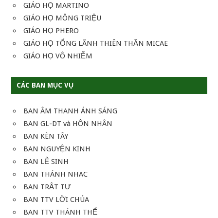
GIÁO HỌ MARTINO
GIÁO HỌ MÔNG TRIỆU
GIÁO HỌ PHERO
GIÁO HỌ TỔNG LÃNH THIÊN THẦN MICAE
GIÁO HỌ VÔ NHIỄM
CÁC BAN MỤC VỤ
BAN ÂM THANH ÁNH SÁNG
BAN GL-DT và HÔN NHÂN
BAN KÈN TÂY
BAN NGUYỆN KINH
BAN LỄ SINH
BAN THÁNH NHAC
BAN TRẬT TỰ
BAN TTV LỜI CHÚA
BAN TTV THÁNH THỂ