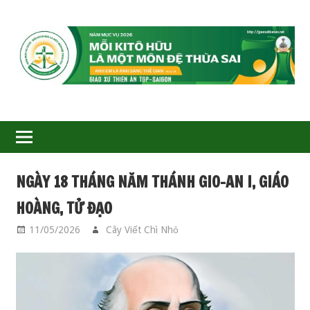
GIÁO
XỨ
THIÊN
ÂN-
NGÀY 18 THÁNG NĂM THÁNH GIO-AN I, GIÁO
TGP
HOÀNG, TỬ ĐẠO
SAIGON
11/05/2026
Cây Viết Chì Nhỏ
PHỤNG VỤ CHƯ
THÁNH