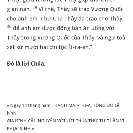
29
gian nan.
Vì thế, Thầy sẽ trao Vương Quốc
cho anh em, như Cha Thầy đã trao cho Thầy,
30
để anh em được đồng bàn ăn uống với
Thầy trong Vương Quốc của Thầy, và ngự toà
xét xử mười hai chi tộc Ít-ra-en.”
Ðó là lời Chúa.
Previous
Ngày 14 tháng năm THÁNH MÁT-THI-A, TÔNG ĐỒ Lễ
Điều
Post:
kính
hướng
Next
GIA ĐÌNH CẦU NGUYỆN VỚI LỜI CHÚA THỨ TƯ TUẦN VI
Post:
PHỤC SINH
bài