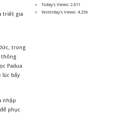
Today's Views:
2.611
Yesterday's Views:
4.256
triết gia
Đức, trong
í thông
học Padua
 lúc bấy
ia nhập
 để phục