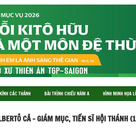
 KÍNH CÁC THÁNH
BÀI TRÌNH CHIẾU NĂM A
HÌNH MINH HỌA L
BERTÔ CẢ – GIÁM MỤC, TIẾN SĨ HỘI THÁNH (