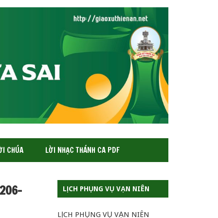
ỜI CHÚA
LỜI NHẠC THÁNH CA PDF
1206–
LỊCH PHỤNG VỤ VẠN NIÊN
LỊCH PHỤNG VỤ VẠN NIÊN