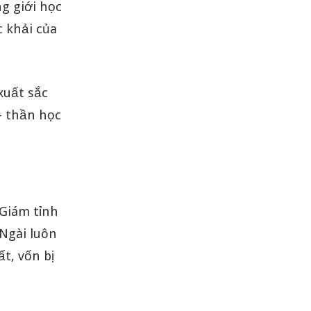
g giới học
c khải của
xuất sắc
– thần học
 Giám tỉnh
Ngài luôn
t, vốn bị