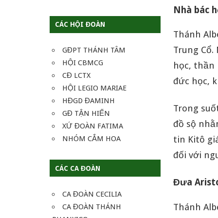
Nhà bác họ
CÁC HỘI ĐOÀN
Thánh Alb
Trung Cổ. 
GĐPT THÁNH TÂM
HỘI CBMCG
học, thần 
CĐ LCTX
đức học, k
HỘI LEGIO MARIAE
HĐGD ĐAMINH
Trong suốt
GĐ TẬN HIẾN
đồ sộ nhằ
XỨ ĐOÀN FATIMA
NHÓM CẮM HOA
tin Kitô g
đối với ng
CÁC CA ĐOÀN
Đưa Arist
CA ĐOÀN CECILIA
Thánh Albe
CA ĐOÀN THÁNH