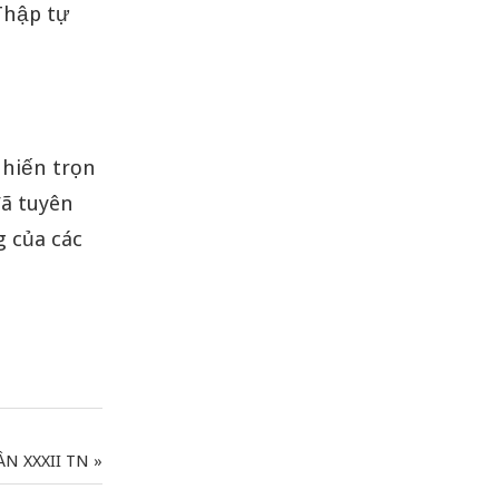
Thập tự
 hiến trọn
đã tuyên
g của các
N XXXII TN