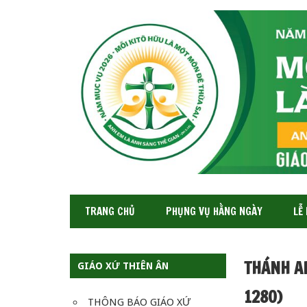
GIÁO
XỨ
THIÊN
ÂN-
TGP
SAIGON
TRANG CHỦ
PHỤNG VỤ HẰNG NGÀY
LỄ
THÁNH AL
GIÁO XỨ THIÊN ÂN
1280)
THÔNG BÁO GIÁO XỨ