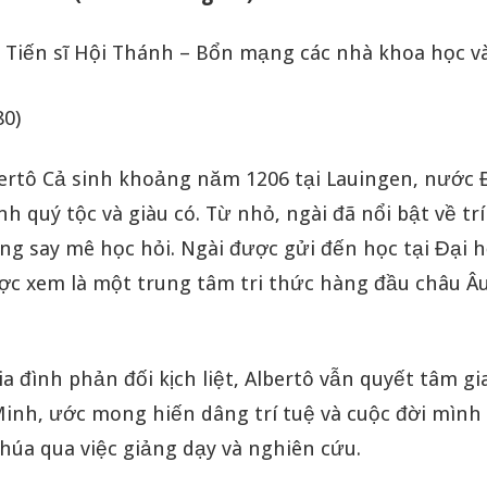
Tiến sĩ Hội Thánh – Bổn mạng các nhà khoa học và 
80)
ertô Cả sinh khoảng năm 1206 tại Lauingen, nước 
nh quý tộc và giàu có. Từ nhỏ, ngài đã nổi bật về tr
ng say mê học hỏi. Ngài được gửi đến học tại Đại 
ược xem là một trung tâm tri thức hàng đầu châu Âu
a đình phản đối kịch liệt, Albertô vẫn quyết tâm g
inh, ước mong hiến dâng trí tuệ và cuộc đời mình
húa qua việc giảng dạy và nghiên cứu.