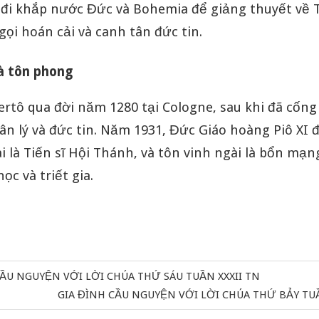
 đi khắp nước Đức và Bohemia để giảng thuyết về 
gọi hoán cải và canh tân đức tin.
à tôn phong
rtô qua đời năm 1280 tại Cologne, sau khi đã cống
ân lý và đức tin. Năm 1931, Đức Giáo hoàng Piô XI 
 là Tiến sĩ Hội Thánh, và tôn vinh ngài là bổn mạn
ọc và triết gia.
CẦU NGUYỆN VỚI LỜI CHÚA THỨ SÁU TUẦN XXXII TN
Next
GIA ĐÌNH CẦU NGUYỆN VỚI LỜI CHÚA THỨ BẢY TUẦ
Post: