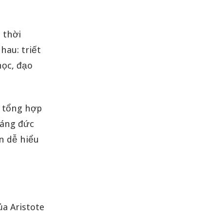
 thời
hau: triết
học, đạo
ộ tổng hợp
sáng đức
ên dễ hiểu
ủa Aristote