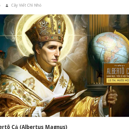
5
Cây Viết Chì Nhỏ
CÁC THÁNH
ertô Cả (Albertus Magnus)