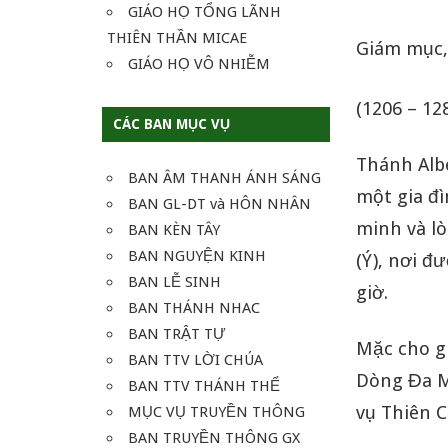
GIÁO HỌ TỔNG LÃNH
THIÊN THẦN MICAE
Giám mục, 
GIÁO HỌ VÔ NHIỄM
(1206 – 12
CÁC BAN MỤC VỤ
Thánh Alb
BAN ÂM THANH ÁNH SÁNG
một gia đì
BAN GL-DT và HÔN NHÂN
minh và lò
BAN KÈN TÂY
BAN NGUYỆN KINH
(Ý), nơi đ
BAN LỄ SINH
giờ.
BAN THÁNH NHAC
BAN TRẬT TỰ
Mặc cho gi
BAN TTV LỜI CHÚA
Dòng Đa M
BAN TTV THÁNH THỂ
vụ Thiên C
MỤC VỤ TRUYỀN THÔNG
BAN TRUYỀN THÔNG GX