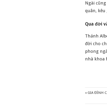
Ngài cũng
quân, kêu 
Qua đời v
Thánh Albe
đời cho ch
phong ngài
nhà khoa h
Previous
GIA ĐÌNH 
Điều
Post:
hướng