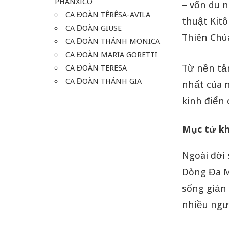
PHANXICO
– vốn du n
CA ĐOÀN TÊRÊSA-AVILA
thuật Kitô
CA ĐOÀN GIUSE
Thiên Chú
CA ĐOÀN THÁNH MONICA
CA ĐOÀN MARIA GORETTI
Từ nền tả
CA ĐOÀN TERESA
CA ĐOÀN THÁNH GIA
nhất của n
kinh điển 
Mục tử kh
Ngoài đời
Dòng Đa M
sống giản 
nhiều ngườ