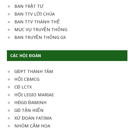
BAN TRẬT TỰ
BAN TTV LỜI CHÚA
BAN TTV THÁNH THỂ
MỤC VỤ TRUYỀN THÔNG
BAN TRUYỀN THÔNG GX
CÁC HỘI ĐOÀN
GĐPT THÁNH TÂM
HỘI CBMCG
CĐ LCTX
HỘI LEGIO MARIAE
HĐGD ĐAMINH
GĐ TẬN HIẾN
XỨ ĐOÀN FATIMA
NHÓM CẮM HOA