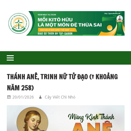
GIÁO
XỨ
THIÊN
ÂN-
THÁNH ANÊ, TRINH NỮ TỬ ĐẠO († KHOẢNG
TGP
NĂM 258)
SAIGON
20/01/2026
Cây Viết Chì Nhỏ
CÁC THÁNH