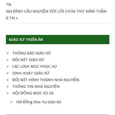
Post:
TN
hướng
Next
GIA ĐÌNH CẦU NGUYỆN VỚI LỜI CHÚA THƯ NĂM TUẦN
Post:
II TN
bài
viết
GIÁO XỨ THIÊN ÂN
THÔNG BÁO GIÁO XỨ
ĐÔI NÉT GIÁO XỨ
CÁC LINH MỤC PHỤC VỤ
SINH HOẠT GIÁO XỨ
ĐÔI NÉT HÌNH THÀNH NHÀ NGUYỆN
THÔNG TIN NHÀ NGUYỆN
HỘI ĐỒNG MỤC VỤ GX
Hội Đồng Mục Vụ Giáo Xứ