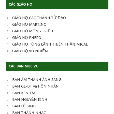
CÁC GIÁO HỌ
GIÁO HỌ CÁC THÁNH TỬ ĐẠO
GIÁO HỌ MARTINO
GIÁO HỌ MÔNG TRIỆU
GIÁO HỌ PHERO
GIÁO HỌ TỔNG LÃNH THIÊN THẦN MICAE
GIÁO HỌ VÔ NHIỄM
CÁC BAN MỤC VỤ
BAN ÂM THANH ÁNH SÁNG
BAN GL-DT và HÔN NHÂN
BAN KÈN TÂY
BAN NGUYỆN KINH
BAN LỄ SINH
BAN THÁNH NHAC