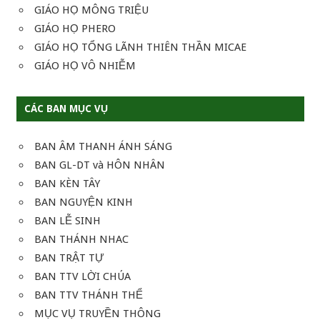
GIÁO HỌ MÔNG TRIỆU
GIÁO HỌ PHERO
GIÁO HỌ TỔNG LÃNH THIÊN THẦN MICAE
GIÁO HỌ VÔ NHIỄM
CÁC BAN MỤC VỤ
BAN ÂM THANH ÁNH SÁNG
BAN GL-DT và HÔN NHÂN
BAN KÈN TÂY
BAN NGUYỆN KINH
BAN LỄ SINH
BAN THÁNH NHAC
BAN TRẬT TỰ
BAN TTV LỜI CHÚA
BAN TTV THÁNH THỂ
MỤC VỤ TRUYỀN THÔNG