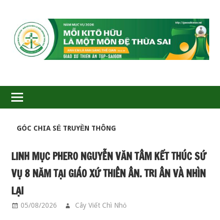
GIÁO
XỨ
THIÊN
ÂN-
TGP
GÓC CHIA SẺ TRUYỀN THÔNG
LINH MỤC PHERO NGUYỄN VĂN TÂM KẾT THÚC SỨ
SAIGON
VỤ 8 NĂM TẠI GIÁO XỨ THIÊN ÂN. TRI ÂN VÀ NHÌN
LẠI
05/08/2026
Cây Viết Chì Nhỏ
GÓC CHIA SẺ TRUYỀN
THÔNG
,
SỨ VỤ