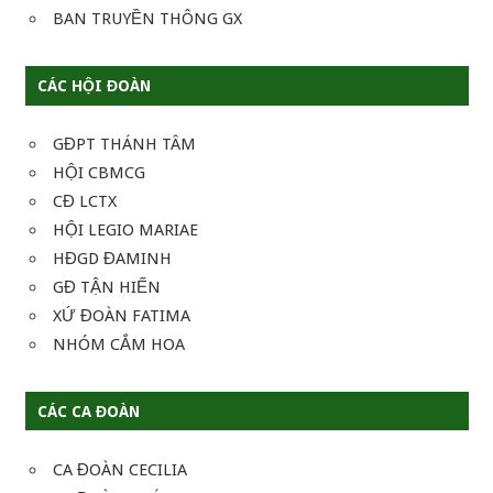
BAN TRUYỀN THÔNG GX
CÁC HỘI ĐOÀN
GĐPT THÁNH TÂM
HỘI CBMCG
CĐ LCTX
HỘI LEGIO MARIAE
HĐGD ĐAMINH
GĐ TẬN HIẾN
XỨ ĐOÀN FATIMA
NHÓM CẮM HOA
CÁC CA ĐOÀN
CA ĐOÀN CECILIA