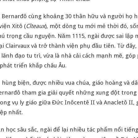
 Bernarđô cùng khoảng 30 thân hữu và người họ h
iện Xitô (
Cîteaux
), một dòng tu mới mẻ thời đó, s
hú trọng cầu nguyện. Năm 1115, ngài được sai lập 
ại Clairvaux và trở thành viện phụ đầu tiên. Từ đây
 lãnh đạo tu trì, vừa là nhà cải cách mạnh mẽ, gó
phát triển khắp châu Âu.
i hùng biện, được nhiều vua chúa, giáo hoàng và d
ernarđô tham gia giải quyết những xung đột trong 
rong vụ ly giáo giữa Đức Inôcentê II và Anacletô II, 
iệp nhất.
n học sâu sắc, ngài để lại nhiều tác phẩm nổi tiếng