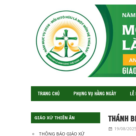
GIÁO
XỨ
THIÊN
ÂN-
TGP
SAIGON
TRANG CHỦ
PHỤNG VỤ HẰNG NGÀY
LỄ
THÁNH BE
GIÁO XỨ THIÊN ÂN
19/08/202
THÔNG BÁO GIÁO XỨ