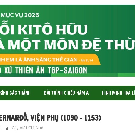
 KÍNH CÁC THÁNH
BÀI TRÌNH CHIẾU NĂM A
HÌNH MINH HỌA L
RNARĐÔ, VIỆN PHỤ (1090 – 1153)
5
Cây Viết Chì Nhỏ
CÁC THÁNH