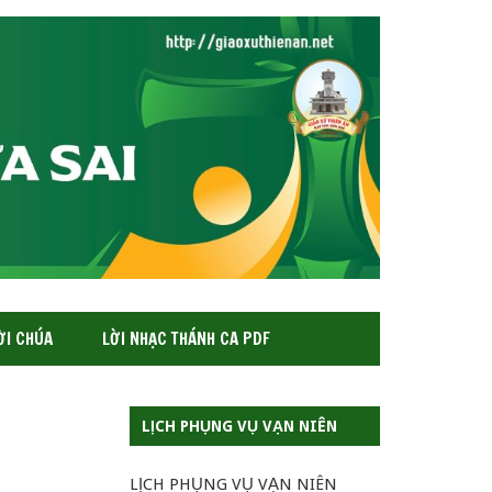
ỜI CHÚA
LỜI NHẠC THÁNH CA PDF
LỊCH PHỤNG VỤ VẠN NIÊN
LỊCH PHỤNG VỤ VẠN NIÊN