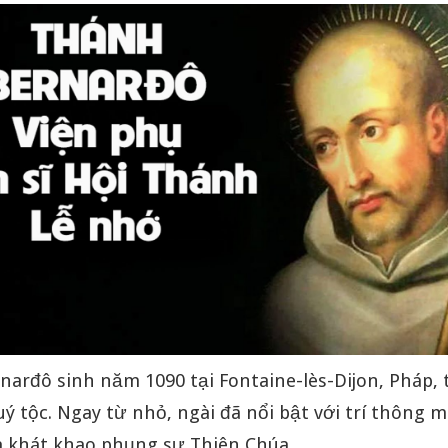
narđô sinh năm 1090 tại Fontaine-lès-Dijon, Pháp,
uý tộc. Ngay từ nhỏ, ngài đã nổi bật với trí thông m
à khát khao phụng sự Thiên Chúa.