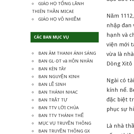
GIÁO HỌ TỔNG LÃNH
THIÊN THẦN MICAE
Năm 1112,
GIÁO HỌ VÔ NHIỄM
nhập đan v
hạnh và c
CÁC BAN MỤC VỤ
viện mới t
BAN ÂM THANH ÁNH SÁNG
vừa là nhà
BAN GL-DT và HÔN NHÂN
Dòng Xitô 
BAN KÈN TÂY
BAN NGUYỆN KINH
Ngài có tà
BAN LỄ SINH
kính nể. B
BAN THÁNH NHAC
đặc biệt t
BAN TRẬT TỰ
BAN TTV LỜI CHÚA
phục sự h
BAN TTV THÁNH THỂ
MỤC VỤ TRUYỀN THÔNG
Là nhà thầ
BAN TRUYỀN THÔNG GX