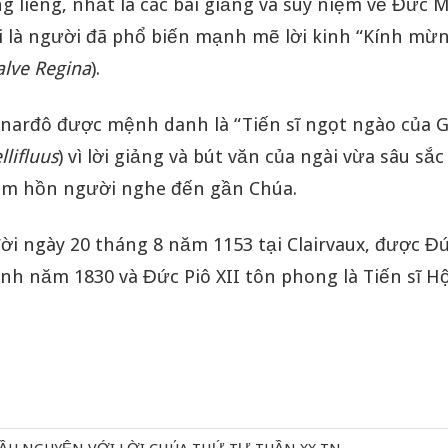
g liêng, nhất là các bài giảng và suy niệm về Đức M
i là người đã phổ biến mạnh mẽ lời kinh “Kính mừ
alve Regina
).
narđô được mệnh danh là “Tiến sĩ ngọt ngào của G
lifluus
) vì lời giảng và bút văn của ngài vừa sâu sắ
tâm hồn người nghe đến gần Chúa.
ời ngày 20 tháng 8 năm 1153 tại Clairvaux, được Đứ
nh năm 1830 và Đức Piô XII tôn phong là Tiến sĩ H