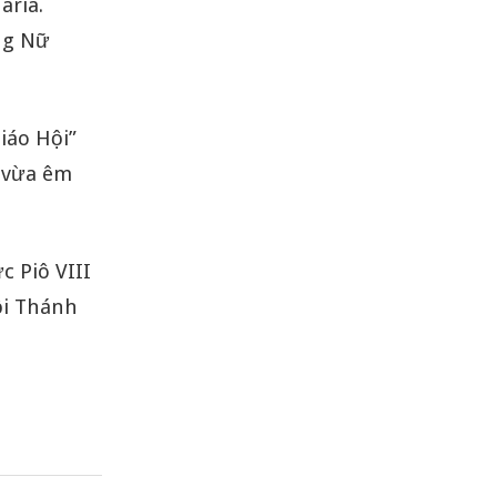
aria.
ng Nữ
iáo Hội”
c vừa êm
c Piô VIII
ội Thánh