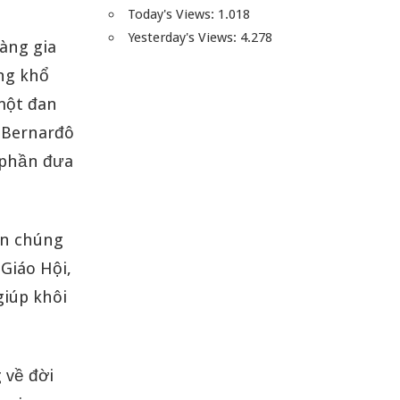
Today's Views:
1.018
Yesterday's Views:
4.278
àng gia
ống khổ
một đan
, Bernarđô
p phần đưa
ân chúng
Giáo Hội,
giúp khôi
 về đời