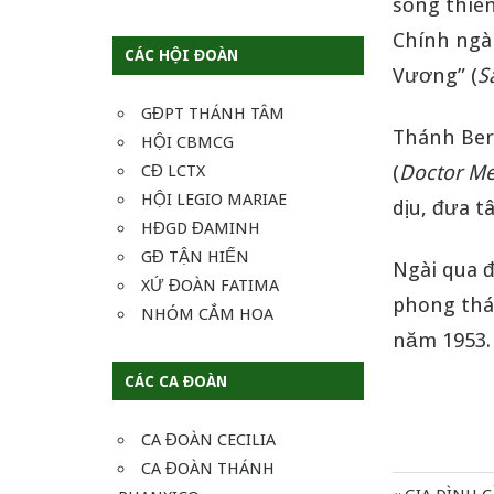
sống thiên
Chính ngà
CÁC HỘI ĐOÀN
Vương” (
S
GĐPT THÁNH TÂM
Thánh Ber
HỘI CBMCG
(
Doctor Mel
CĐ LCTX
HỘI LEGIO MARIAE
dịu, đưa 
HĐGD ĐAMINH
GĐ TẬN HIẾN
Ngài qua đ
XỨ ĐOÀN FATIMA
phong thá
NHÓM CẮM HOA
năm 1953.
CÁC CA ĐOÀN
CA ĐOÀN CECILIA
CA ĐOÀN THÁNH