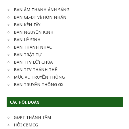
BAN ÂM THANH ÁNH SÁNG
BAN GL-DT và HÔN NHÂN
BAN KÈN TÂY
BAN NGUYỆN KINH
BAN LỄ SINH
BAN THÁNH NHAC
BAN TRẬT TỰ
BAN TTV LỜI CHÚA
BAN TTV THÁNH THỂ
MỤC VỤ TRUYỀN THÔNG
BAN TRUYỀN THÔNG GX
CÁC HỘI ĐOÀN
GĐPT THÁNH TÂM
HỘI CBMCG