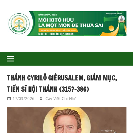
GIÁO
XỨ
THIÊN
ÂN-
THÁNH CYRILÔ GIÊRUSALEM, GIÁM MỤC,
TGP
TIẾN SĨ HỘI THÁNH (315?–386)
SAIGON
17/03/2026
Cây Viết Chì Nhỏ
CÁC THÁNH