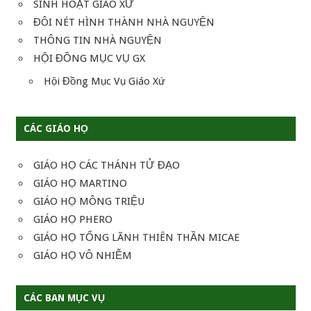
SINH HOẠT GIÁO XỨ
ĐÔI NÉT HÌNH THÀNH NHÀ NGUYỆN
THÔNG TIN NHÀ NGUYỆN
HỘI ĐỒNG MỤC VỤ GX
Hội Đồng Mục Vụ Giáo Xứ
CÁC GIÁO HỌ
GIÁO HỌ CÁC THÁNH TỬ ĐẠO
GIÁO HỌ MARTINO
GIÁO HỌ MÔNG TRIỆU
GIÁO HỌ PHERO
GIÁO HỌ TỔNG LÃNH THIÊN THẦN MICAE
GIÁO HỌ VÔ NHIỄM
CÁC BAN MỤC VỤ