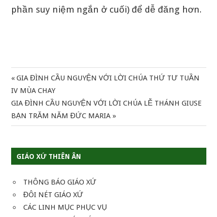
phần suy niệm ngắn ở cuối) để dễ đăng hơn.
Previous
GIA ĐÌNH CẦU NGUYỆN VỚI LỜI CHÚA THỨ TƯ TUẦN
Điều
Post:
IV MÙA CHAY
hướng
Next
GIA ĐÌNH CẦU NGUYỆN VỚI LỜI CHÚA LỄ THÁNH GIUSE
Post:
BẠN TRĂM NĂM ĐỨC MARIA
bài
viết
GIÁO XỨ THIÊN ÂN
THÔNG BÁO GIÁO XỨ
ĐÔI NÉT GIÁO XỨ
CÁC LINH MỤC PHỤC VỤ