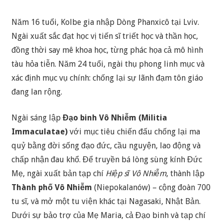
Năm 16 tuổi, Kolbe gia nhập Dòng Phanxicô tại Lviv.
Ngài xuất sắc đạt học vị tiến sĩ triết học và thần học,
đồng thời say mê khoa học, từng phác họa cả mô hình
tàu hỏa tiễn. Năm 24 tuổi, ngài thụ phong linh mục và
xác định mục vụ chính: chống lại sự lãnh đạm tôn giáo
đang lan rộng.
Ngài sáng lập
Đạo binh Vô Nhiễm (Militia
Immaculatae)
với mục tiêu chiến đấu chống lại ma
quỷ bằng đời sống đạo đức, cầu nguyện, lao động và
chấp nhận đau khổ. Để truyền bá lòng sùng kính Đức
Mẹ, ngài xuất bản tạp chí
Hiệp sĩ Vô Nhiễm
, thành lập
Thành phố Vô Nhiễm
(Niepokalanów) – cộng đoàn 700
tu sĩ, và mở một tu viện khác tại Nagasaki, Nhật Bản.
Dưới sự bảo trợ của Mẹ Maria, cả Đạo binh và tạp chí