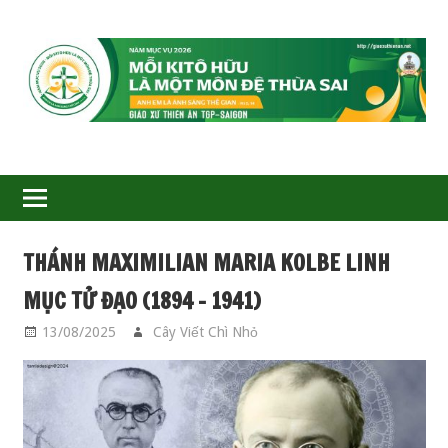
GIÁO
XỨ
THIÊN
ÂN-
THÁNH MAXIMILIAN MARIA KOLBE LINH
TGP
MỤC TỬ ĐẠO (1894 – 1941)
SAIGON
13/08/2025
Cây Viết Chì Nhỏ
CÁC THÁNH