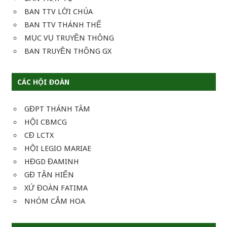
BAN TTV LỜI CHÚA
BAN TTV THÁNH THỂ
MỤC VỤ TRUYỀN THÔNG
BAN TRUYỀN THÔNG GX
CÁC HỘI ĐOÀN
GĐPT THÁNH TÂM
HỘI CBMCG
CĐ LCTX
HỘI LEGIO MARIAE
HĐGD ĐAMINH
GĐ TẬN HIẾN
XỨ ĐOÀN FATIMA
NHÓM CẮM HOA