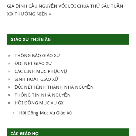
hướng
Next
GIA ĐÌNH CẦU NGUYỆN VỚI LỜI CHÚA THỨ SÁU TUẦN
Post:
XIX THƯỜNG NIÊN
bài
viết
GIÁO XỨ THIÊN ÂN
THÔNG BÁO GIÁO XỨ
ĐÔI NÉT GIÁO XỨ
CÁC LINH MỤC PHỤC VỤ
SINH HOẠT GIÁO XỨ
ĐÔI NÉT HÌNH THÀNH NHÀ NGUYỆN
THÔNG TIN NHÀ NGUYỆN
HỘI ĐỒNG MỤC VỤ GX
Hội Đồng Mục Vụ Giáo Xứ
CÁC GIÁO HỌ