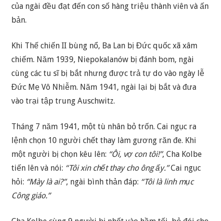
của ngài đều đạt đến con số hàng triệu thành viên và ấn
bản.
Khi Thế chiến II bùng nổ, Ba Lan bị Đức quốc xã xâm
chiếm. Năm 1939, Niepokalanów bị đánh bom, ngài
cùng các tu sĩ bị bắt nhưng được trả tự do vào ngày lễ
Đức Mẹ Vô Nhiễm. Năm 1941, ngài lại bị bắt và đưa
vào trại tập trung Auschwitz.
Tháng 7 năm 1941, một tù nhân bỏ trốn. Cai ngục ra
lệnh chọn 10 người chết thay làm gương răn đe. Khi
một người bị chọn kêu lên:
“Ôi, vợ con tôi!”
, Cha Kolbe
tiến lên và nói:
“Tôi xin chết thay cho ông ấy.”
Cai ngục
hỏi:
“Mày là ai?”
, ngài bình thản đáp:
“Tôi là linh mục
Công giáo.”