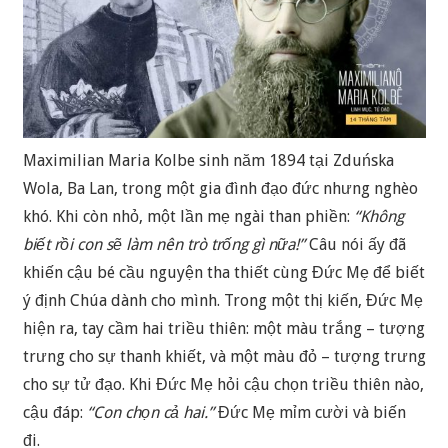
Maximilian Maria Kolbe sinh năm 1894 tại Zduńska
Wola, Ba Lan, trong một gia đình đạo đức nhưng nghèo
khó. Khi còn nhỏ, một lần mẹ ngài than phiền:
“Không
biết rồi con sẽ làm nên trò trống gì nữa!”
Câu nói ấy đã
khiến cậu bé cầu nguyện tha thiết cùng Đức Mẹ để biết
ý định Chúa dành cho mình. Trong một thị kiến, Đức Mẹ
hiện ra, tay cầm hai triều thiên: một màu trắng – tượng
trưng cho sự thanh khiết, và một màu đỏ – tượng trưng
cho sự tử đạo. Khi Đức Mẹ hỏi cậu chọn triều thiên nào,
cậu đáp:
“Con chọn cả hai.”
Đức Mẹ mỉm cười và biến
đi.