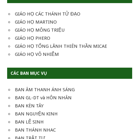
GIÁO HỌ CÁC THÁNH TỬ ĐẠO
GIÁO HỌ MARTINO
GIÁO HỌ MÔNG TRIỆU
GIÁO HỌ PHERO
GIÁO HỌ TỔNG LÃNH THIÊN THẦN MICAE
GIÁO HỌ VÔ NHIỄM
CÁC BAN MỤC VỤ
BAN ÂM THANH ÁNH SÁNG
BAN GL-DT và HÔN NHÂN
BAN KÈN TÂY
BAN NGUYỆN KINH
BAN LỄ SINH
BAN THÁNH NHAC
BAN TRẬT TỰ