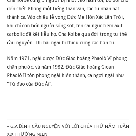
Cha Kolbe cùng 9 người bị nhốt vào hầm tối, bỏ đói cho
đến chết. Không một tiếng than van, các tù nhân hát
thánh ca. Vào chiều lễ vọng Đức Mẹ Hồn Xác Lên Trời,
khi chỉ còn bốn người sống sót, tên cai ngục tiêm axít
carbolic để kết liễu họ. Cha Kolbe qua đời trong tư thế
cầu nguyện. Thi hài ngài bị thiêu cùng các bạn tù.
Năm 1971, ngài được Đức Giáo hoàng Phaolô VI phong
chân phước, và năm 1982, Đức Giáo hoàng Gioan
Phaolô II tôn phong ngài hiển thánh, ca ngợi ngài như
“Tử đạo của Đức Ái”.
Previous
GIA ĐÌNH CẦU NGUYỆN VỚI LỜI CHÚA THỨ NĂM TUẦN
Điều
Post:
XIX THƯỜNG NIÊN