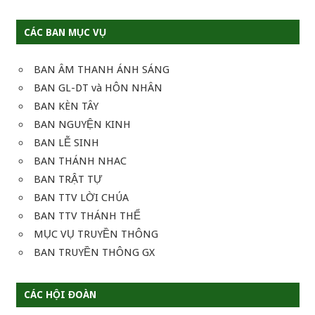
CÁC BAN MỤC VỤ
BAN ÂM THANH ÁNH SÁNG
BAN GL-DT và HÔN NHÂN
BAN KÈN TÂY
BAN NGUYỆN KINH
BAN LỄ SINH
BAN THÁNH NHAC
BAN TRẬT TỰ
BAN TTV LỜI CHÚA
BAN TTV THÁNH THỂ
MỤC VỤ TRUYỀN THÔNG
BAN TRUYỀN THÔNG GX
CÁC HỘI ĐOÀN