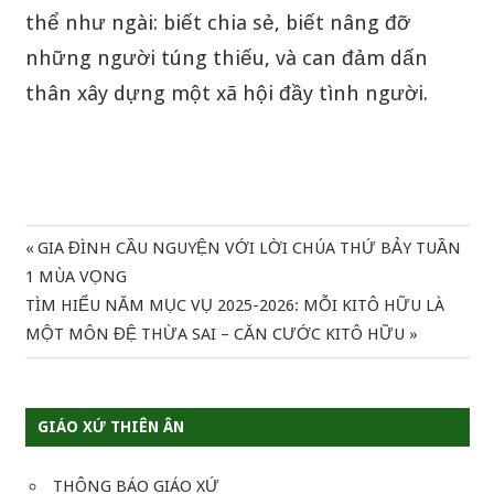
thể như ngài: biết chia sẻ, biết nâng đỡ
những người túng thiếu, và can đảm dấn
thân xây dựng một xã hội đầy tình người.
Previous
GIA ĐÌNH CẦU NGUYỆN VỚI LỜI CHÚA THỨ BẢY TUẦN
Điều
Post:
1 MÙA VỌNG
hướng
Next
TÌM HIỂU NĂM MỤC VỤ 2025-2026: MỖI KITÔ HỮU LÀ
Post:
MỘT MÔN ĐỆ THỪA SAI – CĂN CƯỚC KITÔ HỮU
bài
viết
GIÁO XỨ THIÊN ÂN
THÔNG BÁO GIÁO XỨ