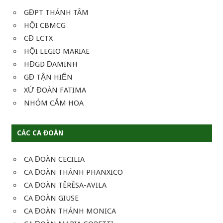
GĐPT THÁNH TÂM
HỘI CBMCG
CĐ LCTX
HỘI LEGIO MARIAE
HĐGD ĐAMINH
GĐ TẬN HIẾN
XỨ ĐOÀN FATIMA
NHÓM CẮM HOA
CÁC CA ĐOÀN
CA ĐOÀN CECILIA
CA ĐOÀN THÁNH PHANXICO
CA ĐOÀN TÊRÊSA-AVILA
CA ĐOÀN GIUSE
CA ĐOÀN THÁNH MONICA