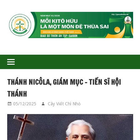
GIÁO
XỨ
THIÊN
ÂN-
THÁNH NICÔLA, GIÁM MỤC – TIẾN SĨ HỘI
TGP
THÁNH
SAIGON
05/12/2025
Cây Viết Chì Nhỏ
CÁC THÁNH