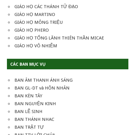
GIÁO HỌ CÁC THÁNH TỬ ĐẠO
GIÁO HỌ MARTINO
GIÁO HỌ MÔNG TRIỆU
GIÁO HỌ PHERO
GIÁO HỌ TỔNG LÃNH THIÊN THẦN MICAE
GIÁO HỌ VÔ NHIỄM
CÁC BAN MỤC VỤ
BAN ÂM THANH ÁNH SÁNG
BAN GL-DT và HÔN NHÂN
BAN KÈN TÂY
BAN NGUYỆN KINH
BAN LỄ SINH
BAN THÁNH NHAC
BAN TRẬT TỰ
BAN TTV LỜI CHÚA