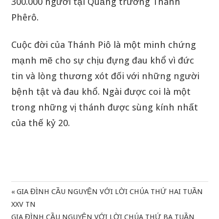
300.000 người tại Quảng trường Thánh
Phêrô.
Cuộc đời của Thánh Piô là một minh chứng
mạnh mẽ cho sự chịu đựng đau khổ vì đức
tin và lòng thương xót đối với những người
bệnh tật và đau khổ. Ngài được coi là một
trong những vị thánh được sùng kính nhất
của thế kỷ 20.
Previous
GIA ĐÌNH CẦU NGUYỆN VỚI LỜI CHÚA THỨ HAI TUẦN
Điều
Post:
XXV TN
hướng
Next
GIA ĐÌNH CẦU NGUYỆN VỚI LỜI CHÚA THỨ BA TUẦN