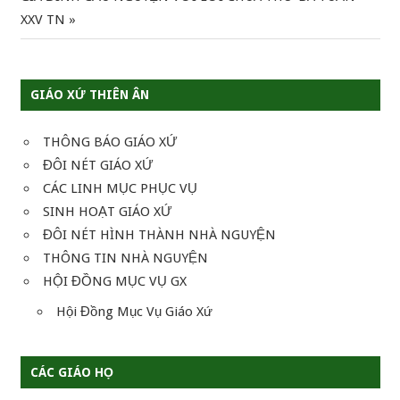
Post:
XXV TN
bài
viết
GIÁO XỨ THIÊN ÂN
THÔNG BÁO GIÁO XỨ
ĐÔI NÉT GIÁO XỨ
CÁC LINH MỤC PHỤC VỤ
SINH HOẠT GIÁO XỨ
ĐÔI NÉT HÌNH THÀNH NHÀ NGUYỆN
THÔNG TIN NHÀ NGUYỆN
HỘI ĐỒNG MỤC VỤ GX
Hội Đồng Mục Vụ Giáo Xứ
CÁC GIÁO HỌ