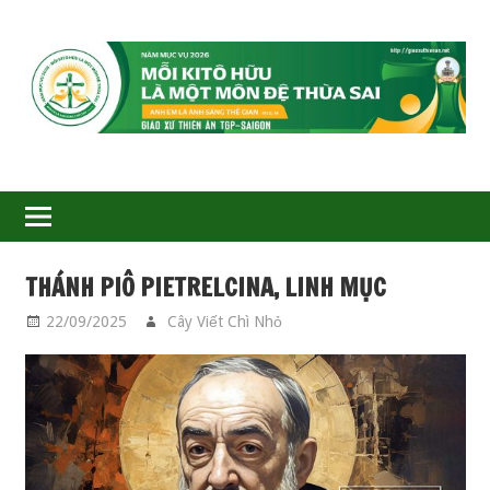
GIÁO
XỨ
THIÊN
ÂN-
THÁNH PIÔ PIETRELCINA, LINH MỤC
TGP
22/09/2025
Cây Viết Chì Nhỏ
CÁC THÁNH
SAIGON