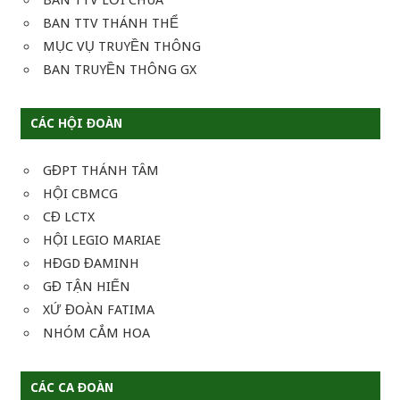
BAN TTV THÁNH THỂ
MỤC VỤ TRUYỀN THÔNG
BAN TRUYỀN THÔNG GX
CÁC HỘI ĐOÀN
GĐPT THÁNH TÂM
HỘI CBMCG
CĐ LCTX
HỘI LEGIO MARIAE
HĐGD ĐAMINH
GĐ TẬN HIẾN
XỨ ĐOÀN FATIMA
NHÓM CẮM HOA
CÁC CA ĐOÀN