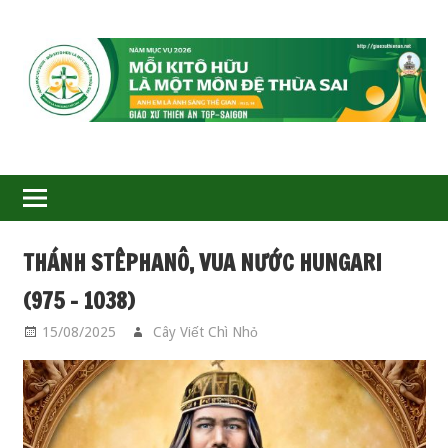
GIÁO
XỨ
THIÊN
ÂN-
THÁNH STÊPHANÔ, VUA NƯỚC HUNGARI
TGP
(975 – 1038)
SAIGON
15/08/2025
Cây Viết Chì Nhỏ
CÁC THÁNH