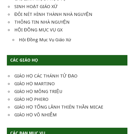
SINH HOẠT GIÁO XỨ
ĐÔI NÉT HÌNH THÀNH NHÀ NGUYỆN
THÔNG TIN NHÀ NGUYỆN
HỘI ĐỒNG MỤC VỤ GX
Hội Đồng Mục Vụ Giáo Xứ
CÁC GIÁO HỌ
GIÁO HỌ CÁC THÁNH TỬ ĐẠO
GIÁO HỌ MARTINO
GIÁO HỌ MÔNG TRIỆU
GIÁO HỌ PHERO
GIÁO HỌ TỔNG LÃNH THIÊN THẦN MICAE
GIÁO HỌ VÔ NHIỄM
CÁC BAN MỤC VỤ