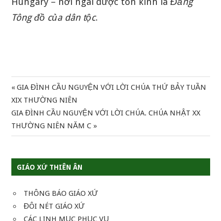
Hungary – nơi ngài được tôn kính là
Đấng
Tông đồ của dân tộc
.
Previous
GIA ĐÌNH CẦU NGUYỆN VỚI LỜI CHÚA THỨ BẢY TUẦN
Điều
Post:
XIX THƯỜNG NIÊN
hướng
Next
GIA ĐÌNH CẦU NGUYỆN VỚI LỜI CHÚA. CHÚA NHẬT XX
Post:
THƯỜNG NIÊN NĂM C
bài
viết
GIÁO XỨ THIÊN ÂN
THÔNG BÁO GIÁO XỨ
ĐÔI NÉT GIÁO XỨ
CÁC LINH MỤC PHỤC VỤ