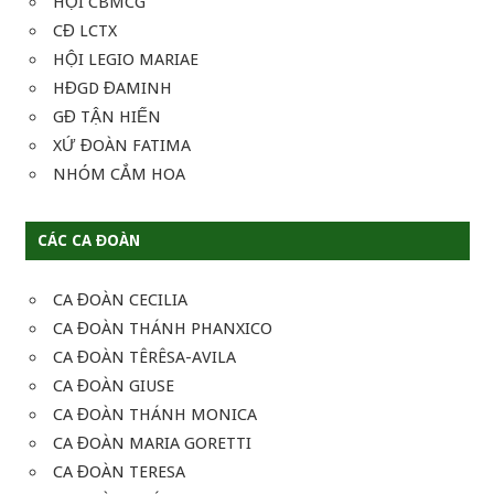
HỘI CBMCG
CĐ LCTX
HỘI LEGIO MARIAE
HĐGD ĐAMINH
GĐ TẬN HIẾN
XỨ ĐOÀN FATIMA
NHÓM CẮM HOA
CÁC CA ĐOÀN
CA ĐOÀN CECILIA
CA ĐOÀN THÁNH PHANXICO
CA ĐOÀN TÊRÊSA-AVILA
CA ĐOÀN GIUSE
CA ĐOÀN THÁNH MONICA
CA ĐOÀN MARIA GORETTI
CA ĐOÀN TERESA