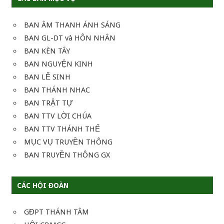
BAN ÂM THANH ÁNH SÁNG
BAN GL-DT và HÔN NHÂN
BAN KÈN TÂY
BAN NGUYỆN KINH
BAN LỄ SINH
BAN THÁNH NHAC
BAN TRẬT TỰ
BAN TTV LỜI CHÚA
BAN TTV THÁNH THỂ
MỤC VỤ TRUYỀN THÔNG
BAN TRUYỀN THÔNG GX
CÁC HỘI ĐOÀN
GĐPT THÁNH TÂM