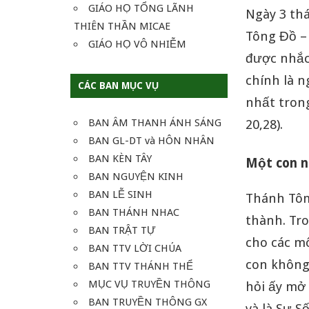
GIÁO HỌ TỔNG LÃNH
Ngày 3 th
THIÊN THẦN MICAE
Tông Đồ –
GIÁO HỌ VÔ NHIỄM
được nhắc 
chính là 
CÁC BAN MỤC VỤ
nhất trong
BAN ÂM THANH ÁNH SÁNG
20,28).
BAN GL-DT và HÔN NHÂN
BAN KÈN TÂY
Một con n
BAN NGUYỆN KINH
BAN LỄ SINH
Thánh Tôm
BAN THÁNH NHAC
thành. Tro
BAN TRẬT TỰ
cho các m
BAN TTV LỜI CHÚA
con không 
BAN TTV THÁNH THỂ
MỤC VỤ TRUYỀN THÔNG
hỏi ấy mở
BAN TRUYỀN THÔNG GX
và là Sự S