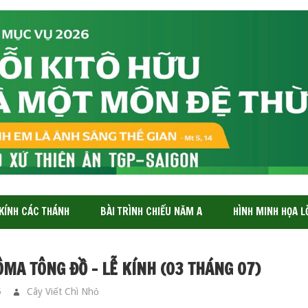
 KÍNH CÁC THÁNH
BÀI TRÌNH CHIẾU NĂM A
HÌNH MINH HỌA L
MA TÔNG ĐỒ – LỄ KÍNH (03 THÁNG 07)
5
Cây Viết Chì Nhỏ
CÁC THÁNH