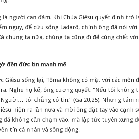
là người can đảm. Khi Chúa Giêsu quyết định trở lạ
ểm nguy, để cứu sống Ladarô, chính ông đã nói với
Cả chúng ta nữa, chúng ta cũng đi để cùng chết với
gờ đến đức tin mạnh mẽ
c Giêsu sống lại, Tôma không có mặt với các môn đ
 ra. Nghe họ kể, ông cương quyết: “Nếu tôi không 
 Người… tôi chẳng có tin.” (Ga 20,25). Nhưng tám n
iêsu hiện ra lần nữa và mời ông đặt tay vào cạnh 
g đã không cần chạm vào, mà lập tức tuyên xưng đứ
yên tín cá nhân và sống động.