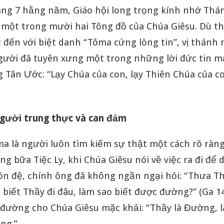
áng 7 hằng năm, Giáo hội long trọng kính nhớ Th
 một trong mười hai Tông đồ của Chúa Giêsu. Dù 
đến với biệt danh “Tôma cứng lòng tin”, vị thánh n
người đã tuyên xưng một trong những lời đức tin 
 Tân Ước: “Lạy Chúa của con, lạy Thiên Chúa của co
gười trung thực và can đảm
a là người luôn tìm kiếm sự thật một cách rõ ràng
ng bữa Tiệc Ly, khi Chúa Giêsu nói về việc ra đi để
ôn đệ, chính ông đã không ngần ngại hỏi: “Thưa T
biết Thầy đi đâu, làm sao biết được đường?” (Ga 14
 đường cho Chúa Giêsu mặc khải: “Thầy là Đường, l
ống.”