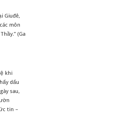
i Giuđê,
 các môn
 Thầy.” (Ga
ệ khi
thấy dấu
gày sau,
sườn
c tin –