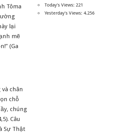
Today's Views:
221
ánh Tôma
Yesterday's Views:
4.256
thường
ày lại
mạnh mẽ
n!” (Ga
 và chân
 dọn chỗ
hầy, chúng
,5). Câu
à Sự Thật