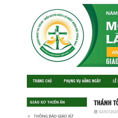
GIÁO
XỨ
THIÊN
ÂN-
TGP
SAIGON
TRANG CHỦ
PHỤNG VỤ HẰNG NGÀY
LỄ
THÁNH TÔ
GIÁO XỨ THIÊN ÂN
02/07/202
THÔNG BÁO GIÁO XỨ