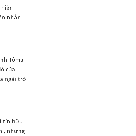
Thiên
iên nhẫn
hánh Tôma
đồ của
a ngài trở
 tín hữu
hi, nhưng