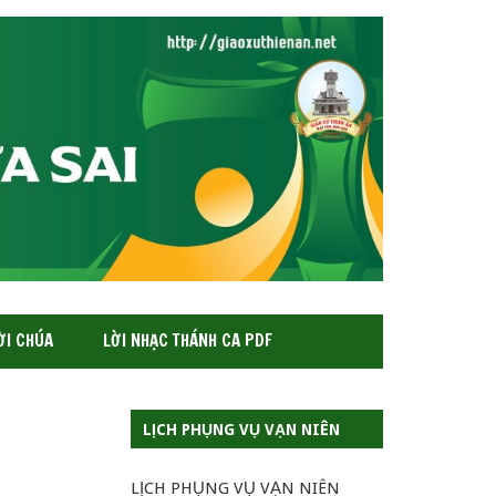
ỜI CHÚA
LỜI NHẠC THÁNH CA PDF
LỊCH PHỤNG VỤ VẠN NIÊN
LỊCH PHỤNG VỤ VẠN NIÊN