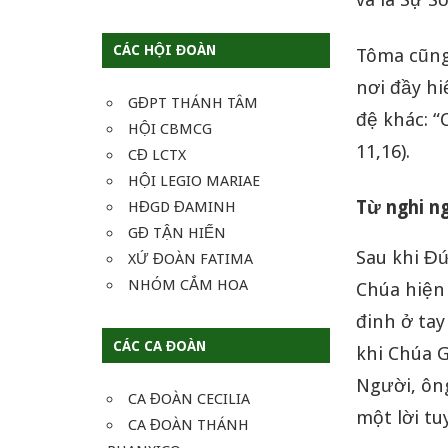
CÁC HỘI ĐOÀN
Tôma cũng 
nơi đầy hi
GĐPT THÁNH TÂM
đệ khác: “
HỘI CBMCG
11,16).
CĐ LCTX
HỘI LEGIO MARIAE
Từ nghi n
HĐGD ĐAMINH
GĐ TẬN HIẾN
Sau khi Đứ
XỨ ĐOÀN FATIMA
NHÓM CẮM HOA
Chúa hiện
đinh ở tay
CÁC CA ĐOÀN
khi Chúa G
Người, ôn
CA ĐOÀN CECILIA
một lời tu
CA ĐOÀN THÁNH