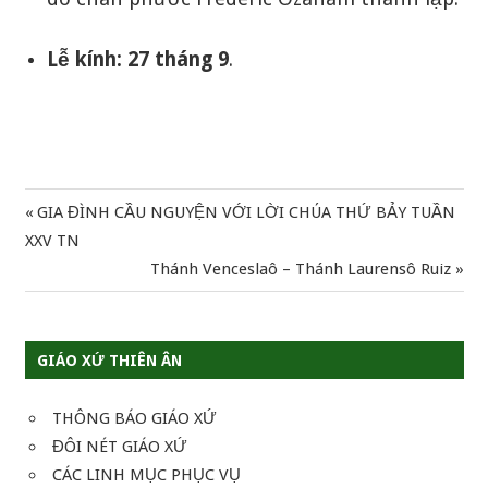
Lễ kính: 27 tháng 9
.
Previous
GIA ĐÌNH CẦU NGUYỆN VỚI LỜI CHÚA THỨ BẢY TUẦN
Điều
Post:
XXV TN
hướng
Next
Thánh Venceslaô – Thánh Laurensô Ruiz
Post:
bài
viết
GIÁO XỨ THIÊN ÂN
THÔNG BÁO GIÁO XỨ
ĐÔI NÉT GIÁO XỨ
CÁC LINH MỤC PHỤC VỤ