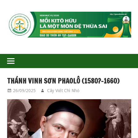
GIÁO
XỨ
THIÊN
ÂN-
THÁNH VINH SƠN PHAOLÔ (1580?–1660)
TGP
26/09/2025
Cây Viết Chì Nhỏ
CÁC THÁNH
SAIGON