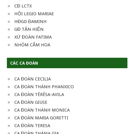
CĐ LCTX
HỘI LEGIO MARIAE
HĐGD ĐAMINH
GĐ TẬN HIẾN
XỨ ĐOÀN FATIMA
NHÓM CẮM HOA
CÁC CA ĐOÀN
CA ĐOÀN CECILIA
CA ĐOÀN THÁNH PHANXICO
CA ĐOÀN TÊRÊSA-AVILA
CA ĐOÀN GIUSE
CA ĐOÀN THÁNH MONICA
CA ĐOÀN MARIA GORETTI
CA ĐOÀN TERESA
CA ĐOÀN THÁNH GIA