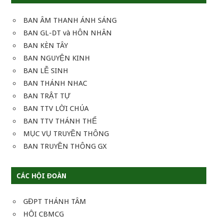
BAN ÂM THANH ÁNH SÁNG
BAN GL-DT và HÔN NHÂN
BAN KÈN TÂY
BAN NGUYỆN KINH
BAN LỄ SINH
BAN THÁNH NHAC
BAN TRẬT TỰ
BAN TTV LỜI CHÚA
BAN TTV THÁNH THỂ
MỤC VỤ TRUYỀN THÔNG
BAN TRUYỀN THÔNG GX
CÁC HỘI ĐOÀN
GĐPT THÁNH TÂM
HỘI CBMCG