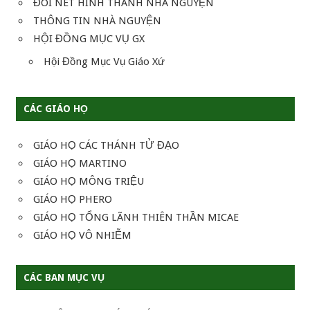
ĐÔI NÉT HÌNH THÀNH NHÀ NGUYỆN
THÔNG TIN NHÀ NGUYỆN
HỘI ĐỒNG MỤC VỤ GX
Hội Đồng Mục Vụ Giáo Xứ
CÁC GIÁO HỌ
GIÁO HỌ CÁC THÁNH TỬ ĐẠO
GIÁO HỌ MARTINO
GIÁO HỌ MÔNG TRIỆU
GIÁO HỌ PHERO
GIÁO HỌ TỔNG LÃNH THIÊN THẦN MICAE
GIÁO HỌ VÔ NHIỄM
CÁC BAN MỤC VỤ