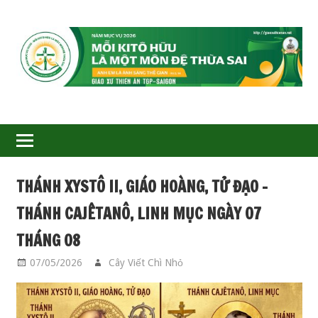
GIÁO
XỨ
THIÊN
ÂN-
THÁNH XYSTÔ II, GIÁO HOÀNG, TỬ ĐẠO –
TGP
THÁNH CAJÊTANÔ, LINH MỤC NGÀY 07
SAIGON
THÁNG 08
07/05/2026
Cây Viết Chì Nhỏ
CÁC THÁNH