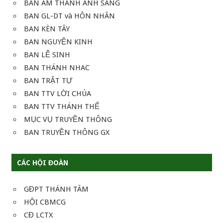
BAN ÂM THANH ÁNH SÁNG
BAN GL-DT và HÔN NHÂN
BAN KÈN TÂY
BAN NGUYỆN KINH
BAN LỄ SINH
BAN THÁNH NHAC
BAN TRẬT TỰ
BAN TTV LỜI CHÚA
BAN TTV THÁNH THỂ
MỤC VỤ TRUYỀN THÔNG
BAN TRUYỀN THÔNG GX
CÁC HỘI ĐOÀN
GĐPT THÁNH TÂM
HỘI CBMCG
CĐ LCTX