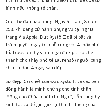
tịch thu và các thủ lãnh Giáo hội bị đe dọa tử
hình nếu không tế thần.
Cuộc tử đạo hào hùng: Ngày 6 tháng 8 năm
258, khi đang cử hành phụng vụ tại nghĩa
trang Via Appia, Đức Xystô II đã bị bắt và
trảm quyết ngay tại chỗ cùng với 4 thầy phó
tế. Trước khi hy sinh, ngài đã kịp trao chén
thánh cho thầy phó tế Laurensô (người cũng
chịu tử đạo 4 ngày sau đó).
Sứ điệp: Cái chết của Đức Xystô II và các bạn
đồng hành là minh chứng cho tinh thần
“Sống cho Chúa, chết cho Ngài”, sẵn sàng hy
sinh tất cả để gìn giữ sự thánh thiêng của