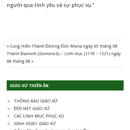
người qua tình yêu và sự phục vụ.”
Previous
Cung Hiến Thánh Đường Đức Maria ngày 05 tháng 08
Điều
Next
Post:
Thánh Đaminh (Dominicô) – Linh mục (1170 – 1221) ngày
hướng
Post:
08 tháng 08
bài
viết
GIÁO XỨ THIÊN ÂN
THÔNG BÁO GIÁO XỨ
ĐÔI NÉT GIÁO XỨ
CÁC LINH MỤC PHỤC VỤ
SINH HOẠT GIÁO XỨ