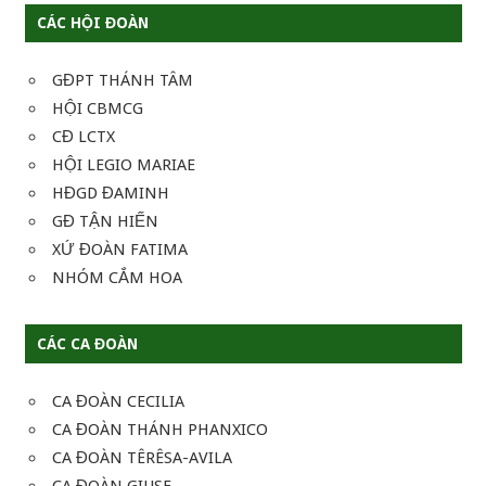
CÁC HỘI ĐOÀN
GĐPT THÁNH TÂM
HỘI CBMCG
CĐ LCTX
HỘI LEGIO MARIAE
HĐGD ĐAMINH
GĐ TẬN HIẾN
XỨ ĐOÀN FATIMA
NHÓM CẮM HOA
CÁC CA ĐOÀN
CA ĐOÀN CECILIA
CA ĐOÀN THÁNH PHANXICO
CA ĐOÀN TÊRÊSA-AVILA