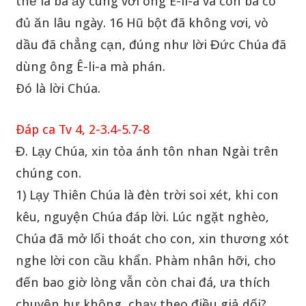
thế là bà ấy cùng với ông Ê-li-a và con bà có
đủ ăn lâu ngày. 16 Hũ bột đã không vơi, vò
dầu đã chẳng cạn, đúng như lời Đức Chúa đã
dùng ông Ê-li-a mà phán.
Ðó là lời Chúa.
Ðáp ca Tv 4, 2-3.4-5.7-8
Đ. Lạy Chúa, xin tỏa ánh tôn nhan Ngài trên
chúng con.
1) Lạy Thiên Chúa là đèn trời soi xét, khi con
kêu, nguyện Chúa đáp lời. Lúc ngặt nghèo,
Chúa đã mở lối thoát cho con, xin thương xót
nghe lời con cầu khẩn. Phàm nhân hỡi, cho
đến bao giờ lòng vẫn còn chai đá, ưa thích
chuyện hư không, chạy theo điều giả dối?