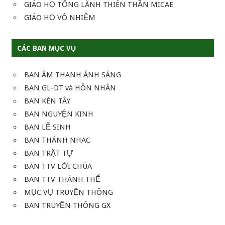
GIÁO HỌ TỔNG LÃNH THIÊN THẦN MICAE
GIÁO HỌ VÔ NHIỄM
CÁC BAN MỤC VỤ
BAN ÂM THANH ÁNH SÁNG
BAN GL-DT và HÔN NHÂN
BAN KÈN TÂY
BAN NGUYỆN KINH
BAN LỄ SINH
BAN THÁNH NHAC
BAN TRẬT TỰ
BAN TTV LỜI CHÚA
BAN TTV THÁNH THỂ
MỤC VỤ TRUYỀN THÔNG
BAN TRUYỀN THÔNG GX