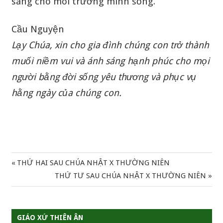
sáng cho môi trường mình sống.
Cầu Nguyện
Lạy Chúa, xin cho gia đình chúng con trở thành
muối niềm vui và ánh sáng hạnh phúc cho mọi
người bằng đời sống yêu thương và phục vụ
hằng ngày của chúng con.
Previous
THỨ HAI SAU CHÚA NHẬT X THƯỜNG NIÊN
Điều
Post:
Next
THỨ TƯ SAU CHÚA NHẬT X THƯỜNG NIÊN
hướng
Post:
bài
GIÁO XỨ THIÊN ÂN