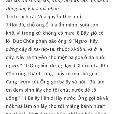
Hũ bột đã không vơi, đúng như lời Đức Chúa đã
dùng ông Ê-li-a mà phán.
Trích sách các Vua quyển thứ nhất.
7 Hồi đó, chỗ ông Ê-li-a ẩn mình, suối cạn
khô, vì trong xứ không có mưa. 8 Bấy giờ có
lời Đức Chúa phán bảo ông: 9 “Ngươi hãy
đứng dậy đi Xa-rép-ta, thuộc Xi-đôn, và ở lại
đấy. Này Ta truyền cho một bà goá ở đó nuôi
ngươi.” 10 Ông liền đứng dậy đi Xa-rép-ta. Khi
đến cổng thành, ông thấy có một bà goá
đang lượm củi. Ông gọi bà ấy và nói: “Bà làm
ơn đem bình lấy cho tôi chút nước để tôi
uống.” 11 Bà ấy liền đi lấy nước. Ông gọi bà và
nói: “Bà làm ơn lấy cho tôi miếng bánh nữa!”