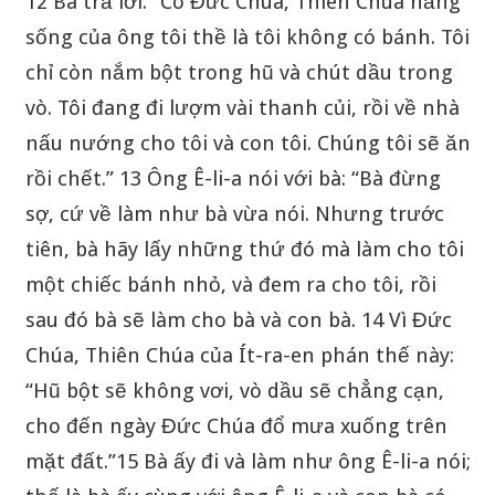
12 Bà trả lời: “Có Đức Chúa, Thiên Chúa hằng
sống của ông tôi thề là tôi không có bánh. Tôi
chỉ còn nắm bột trong hũ và chút dầu trong
vò. Tôi đang đi lượm vài thanh củi, rồi về nhà
nấu nướng cho tôi và con tôi. Chúng tôi sẽ ăn
rồi chết.” 13 Ông Ê-li-a nói với bà: “Bà đừng
sợ, cứ về làm như bà vừa nói. Nhưng trước
tiên, bà hãy lấy những thứ đó mà làm cho tôi
một chiếc bánh nhỏ, và đem ra cho tôi, rồi
sau đó bà sẽ làm cho bà và con bà. 14 Vì Đức
Chúa, Thiên Chúa của Ít-ra-en phán thế này:
“Hũ bột sẽ không vơi, vò dầu sẽ chẳng cạn,
cho đến ngày Đức Chúa đổ mưa xuống trên
mặt đất.”15 Bà ấy đi và làm như ông Ê-li-a nói;