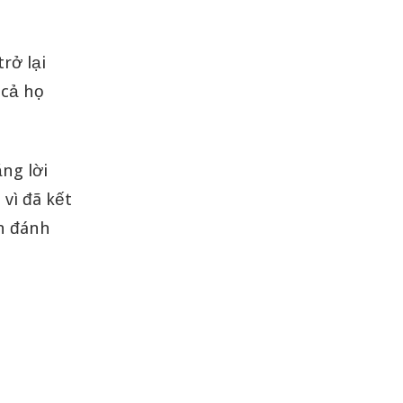
rở lại
 cả họ
ng lời
vì đã kết
nh đánh