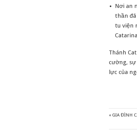
Nơi an n
thần đã
tu viện 
Catarina
Thánh Cata
cường, sự 
lực của ng
Previous
GIA ĐÌNH 
Điều
Post:
hướng