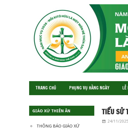
GIÁO
XỨ
THIÊN
ÂN-
TGP
SAIGON
TRANG CHỦ
PHỤNG VỤ HẰNG NGÀY
LỄ
TIỂU SỬ 
GIÁO XỨ THIÊN ÂN
24/11/202
THÔNG BÁO GIÁO XỨ