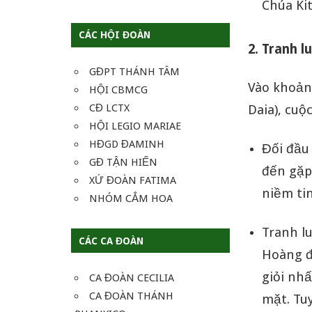
Chúa Kit
CÁC HỘI ĐOÀN
2. Tranh l
GĐPT THÁNH TÂM
Vào khoản
HỘI CBMCG
CĐ LCTX
Daia), cuộ
HỘI LEGIO MARIAE
HĐGD ĐAMINH
Đối đầu
GĐ TẬN HIẾN
đến gặp
XỨ ĐOÀN FATIMA
niềm tin
NHÓM CẮM HOA
Tranh lu
CÁC CA ĐOÀN
Hoàng đế
giỏi nhấ
CA ĐOÀN CECILIA
CA ĐOÀN THÁNH
mặt. Tu