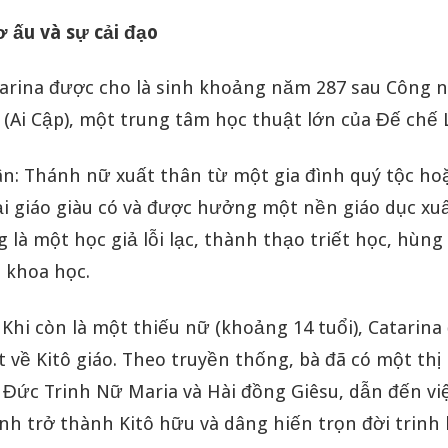
ơ ấu và sự cải đạo
arina được cho là sinh khoảng năm 287 sau Công n
 (Ai Cập), một trung tâm học thuật lớn của Đế chế 
ân: Thánh nữ xuất thân từ một gia đình quý tộc h
ại giáo giàu có và được hưởng một nền giáo dục xuấ
g là một học giả lỗi lạc, thành thạo triết học, hùng
 khoa học.
 Khi còn là một thiếu nữ (khoảng 14 tuổi), Catarina
t về Kitô giáo. Theo truyền thống, bà đã có một thị
 Đức Trinh Nữ Maria và Hài đồng Giêsu, dẫn đến vi
ịnh trở thành Kitô hữu và dâng hiến trọn đời trinh 