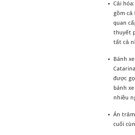
Cải hóa
gồm cả 
quan cấ
thuyết 
tất cả 
Bánh xe
Catarin
được gọi
bánh xe
nhiều n
Án trảm
cuối cùn