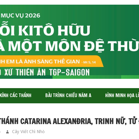
 KÍNH CÁC THÁNH
BÀI TRÌNH CHIẾU NĂM A
HÌNH MINH HỌA L
THÁNH CATARINA ALEXANĐRIA, TRINH NỮ, TỬ
5
Cây Viết Chì Nhỏ
CÁC THÁNH