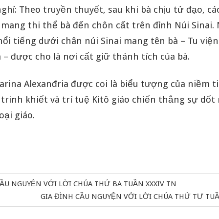
ghỉ: Theo truyền thuyết, sau khi bà chịu tử đạo, cá
 mang thi thể bà đến chôn cất trên đỉnh Núi Sinai. 
nổi tiếng dưới chân núi Sinai mang tên bà – Tu việ
 – được cho là nơi cất giữ thánh tích của bà.
rina Alexanđria được coi là biểu tượng của niềm ti
trinh khiết và trí tuệ Kitô giáo chiến thắng sự dốt
oại giáo.
CẦU NGUYỆN VỚI LỜI CHÚA THỨ BA TUẦN XXXIV TN
Next
GIA ĐÌNH CẦU NGUYỆN VỚI LỜI CHÚA THỨ TƯ TUẦ
Post: