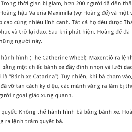
: Trong thời gian bị giam, hơn 200 người đã đến th
Hoàng hậu Valeria Maximilla (vợ Hoàng đế) và một v
p cao cùng nhiều lính canh. Tất cả họ đều được T
phục và trở lại đạo. Sau khi phát hiện, Hoàng đế đã
những người này.
 hành hình (The Catherine Wheel): Maxentiô ra lện
a bằng một chiếc bánh xe đầy đinh nhọn và lưỡi dao
 là “Bánh xe Catarina”). Tuy nhiên, khi bà chạm vào
 đã vỡ tan cách kỳ diệu, các mảnh văng ra làm bị t
gười ngoại giáo xung quanh.
 quyết: Không thể hành hình bà bằng bánh xe, Ho
g ra lệnh trảm quyết bà.