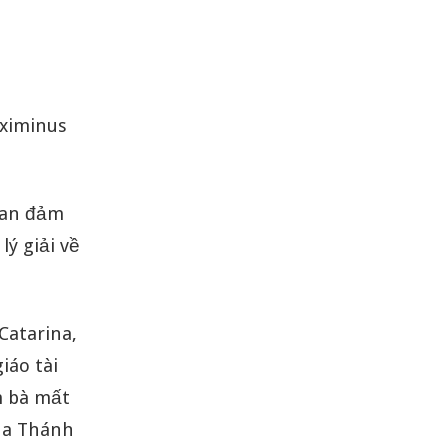
ximinus
 can đảm
ý giải về
Catarina,
iáo tài
m bà mất
húa Thánh