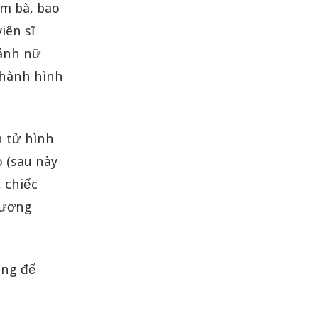
ăm bà, bao
iên sĩ
hánh nữ
 hành hình
h tử hình
 (sau này
, chiếc
hương
àng đế