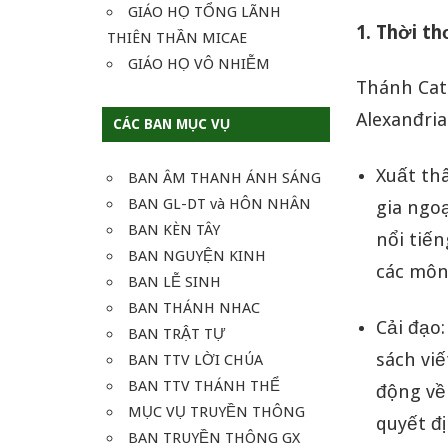
GIÁO HỌ TỔNG LÃNH
1. Thời th
THIÊN THẦN MICAE
GIÁO HỌ VÔ NHIỄM
Thánh Cat
Alexanđria
CÁC BAN MỤC VỤ
Xuất th
BAN ÂM THANH ÁNH SÁNG
BAN GL-DT và HÔN NHÂN
gia ngo
BAN KÈN TÂY
nổi tiến
BAN NGUYỆN KINH
các môn
BAN LỄ SINH
BAN THÁNH NHAC
Cải đạo:
BAN TRẬT TỰ
sách viế
BAN TTV LỜI CHÚA
BAN TTV THÁNH THỂ
động về
MỤC VỤ TRUYỀN THÔNG
quyết đ
BAN TRUYỀN THÔNG GX