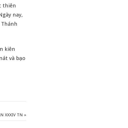
c thiên
Ngày nay,
n Thánh
n kiên
 nát và bạo
N XXXIV TN