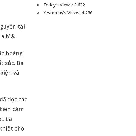
Today's Views:
2.632
Yesterday's Views:
4.256
guyên tại
La Mã.
oặc hoàng
t sắc. Bà
 biện và
 đã đọc các
 kiến cảm
ệc bà
khiết cho