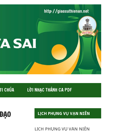
ỜI CHÚA
LỜI NHẠC THÁNH CA PDF
 ĐẠO
LỊCH PHỤNG VỤ VẠN NIÊN
LỊCH PHỤNG VỤ VẠN NIÊN