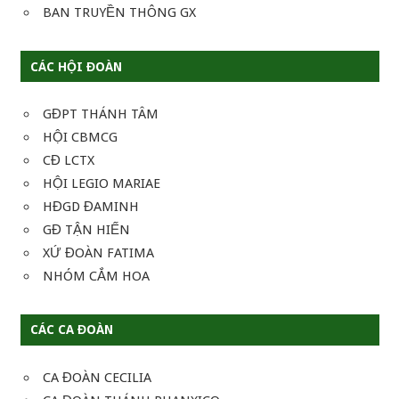
BAN TRUYỀN THÔNG GX
CÁC HỘI ĐOÀN
GĐPT THÁNH TÂM
HỘI CBMCG
CĐ LCTX
HỘI LEGIO MARIAE
HĐGD ĐAMINH
GĐ TẬN HIẾN
XỨ ĐOÀN FATIMA
NHÓM CẮM HOA
CÁC CA ĐOÀN
CA ĐOÀN CECILIA