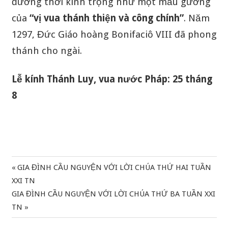
đương thời kính trọng như một mẫu gương
của
“vị vua thánh thiện và công chính”
. Năm
1297, Đức Giáo hoàng Bonifaciô VIII đã phong
thánh cho ngài.
Lễ kính Thánh Luy, vua nước Pháp: 25 tháng
8
Previous
GIA ĐÌNH CẦU NGUYỆN VỚI LỜI CHÚA THỨ HAI TUẦN
Điều
Post:
XXI TN
hướng
Next
GIA ĐÌNH CẦU NGUYỆN VỚI LỜI CHÚA THỨ BA TUẦN XXI
Post:
TN
bài