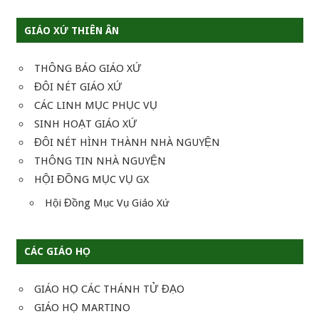
viết
GIÁO XỨ THIÊN ÂN
THÔNG BÁO GIÁO XỨ
ĐÔI NÉT GIÁO XỨ
CÁC LINH MỤC PHỤC VỤ
SINH HOẠT GIÁO XỨ
ĐÔI NÉT HÌNH THÀNH NHÀ NGUYỆN
THÔNG TIN NHÀ NGUYỆN
HỘI ĐỒNG MỤC VỤ GX
Hội Đồng Mục Vụ Giáo Xứ
CÁC GIÁO HỌ
GIÁO HỌ CÁC THÁNH TỬ ĐẠO
GIÁO HỌ MARTINO