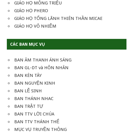
GIÁO HỌ MÔNG TRIỆU
GIÁO HỌ PHERO
GIÁO HỌ TỔNG LÃNH THIÊN THẦN MICAE
GIÁO HỌ VÔ NHIỄM
CÁC BAN MỤC VỤ
BAN ÂM THANH ÁNH SÁNG
BAN GL-DT và HÔN NHÂN
BAN KÈN TÂY
BAN NGUYỆN KINH
BAN LỄ SINH
BAN THÁNH NHAC
BAN TRẬT TỰ
BAN TTV LỜI CHÚA
BAN TTV THÁNH THỂ
MỤC VỤ TRUYỀN THÔNG