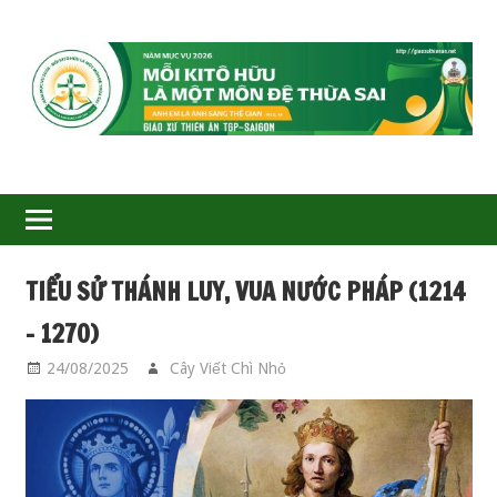
GIÁO
XỨ
THIÊN
ÂN-
TIỂU SỬ THÁNH LUY, VUA NƯỚC PHÁP (1214
TGP
– 1270)
SAIGON
24/08/2025
Cây Viết Chì Nhỏ
CÁC THÁNH