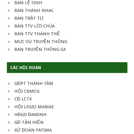
BAN LỄ SINH
BAN THÁNH NHAC
BAN TRẬT TỰ
BAN TTV LỜI CHÚA
BAN TTV THÁNH THỂ
MỤC VỤ TRUYỀN THÔNG
BAN TRUYỀN THÔNG GX
CÁC HỘI ĐOÀN
GĐPT THÁNH TÂM
HỘI CBMCG
CĐ LCTX
HỘI LEGIO MARIAE
HĐGD ĐAMINH
GĐ TẬN HIẾN
XỨ ĐOÀN FATIMA