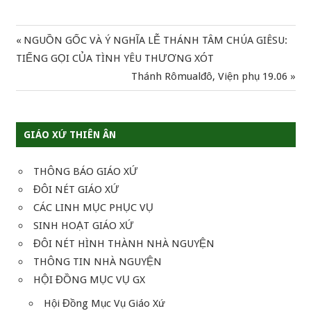
Previous
NGUỒN GỐC VÀ Ý NGHĨA LỄ THÁNH TÂM CHÚA GIÊSU:
Điều
Post:
TIẾNG GỌI CỦA TÌNH YÊU THƯƠNG XÓT
hướng
Next
Thánh Rômualđô, Viện phụ 19.06
Post:
bài
viết
GIÁO XỨ THIÊN ÂN
THÔNG BÁO GIÁO XỨ
ĐÔI NÉT GIÁO XỨ
CÁC LINH MỤC PHỤC VỤ
SINH HOẠT GIÁO XỨ
ĐÔI NÉT HÌNH THÀNH NHÀ NGUYỆN
THÔNG TIN NHÀ NGUYỆN
HỘI ĐỒNG MỤC VỤ GX
Hội Đồng Mục Vụ Giáo Xứ