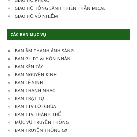
GIÁO HỌ PHERO
GIÁO HỌ TỔNG LÃNH THIÊN THẦN MICAE
GIÁO HỌ VÔ NHIỄM
CÁC BAN MỤC VỤ
BAN ÂM THANH ÁNH SÁNG
BAN GL-DT và HÔN NHÂN
BAN KÈN TÂY
BAN NGUYỆN KINH
BAN LỄ SINH
BAN THÁNH NHAC
BAN TRẬT TỰ
BAN TTV LỜI CHÚA
BAN TTV THÁNH THỂ
MỤC VỤ TRUYỀN THÔNG
BAN TRUYỀN THÔNG GX