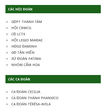
CÁC HỘI ĐOÀN
GĐPT THÁNH TÂM
HỘI CBMCG
CĐ LCTX
HỘI LEGIO MARIAE
HĐGD ĐAMINH
GĐ TẬN HIẾN
XỨ ĐOÀN FATIMA
NHÓM CẮM HOA
CÁC CA ĐOÀN
CA ĐOÀN CECILIA
CA ĐOÀN THÁNH PHANXICO
CA ĐOÀN TÊRÊSA-AVILA