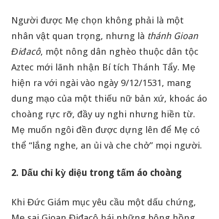
Người được Mẹ chọn không phải là một
nhân vật quan trọng, nhưng là
thánh Gioan
Điđacô
, một nông dân nghèo thuộc dân tộc
Aztec mới lãnh nhận Bí tích Thánh Tẩy. Mẹ
hiện ra với ngài vào ngày 9/12/1531, mang
dung mạo của một thiếu nữ bản xứ, khoác áo
choàng rực rỡ, đầy uy nghi nhưng hiền từ.
Mẹ muốn ngôi đền được dựng lên để Mẹ có
thể “lắng nghe, an ủi và che chở” mọi người.
2. Dấu chỉ kỳ diệu trong tấm áo choàng
Khi Đức Giám mục yêu cầu một dấu chứng,
Mẹ sai Gioan Điđacô hái những bông hồng