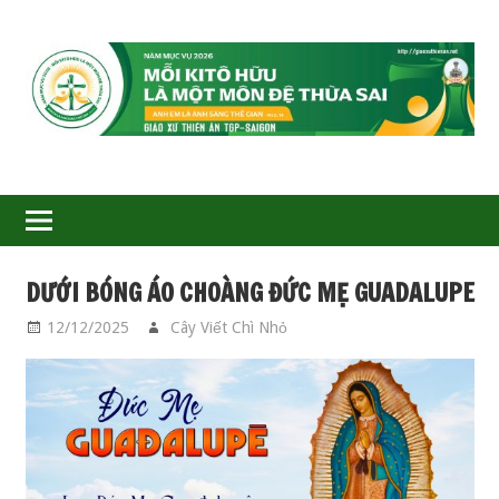
GIÁO
XỨ
THIÊN
ÂN-
DƯỚI BÓNG ÁO CHOÀNG ĐỨC MẸ GUADALUPE
TGP
12/12/2025
Cây Viết Chì Nhỏ
CÁC THÁNH
SAIGON