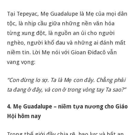
Tại Tepeyac, Mẹ Guadalupe là Mẹ của mọi dân
tộc, là nhịp cầu giữa những nền văn hóa
từng xung đột, là nguồn an ủi cho người
nghèo, người khổ đau và những ai đánh mất
niềm tin. Lời Mẹ nói với Gioan Điđacô vẫn
vang vọng:
“Con đừng lo sợ. Ta là Mẹ con đây. Chẳng phải
ta đang ở đây, và con ở trong vòng tay Ta sao?”
4. Mẹ Guadalupe – niềm tựa nương cho Giáo
Hội hôm nay
Trong thế giới đầy chia rẽ, bạo lực và bất an,