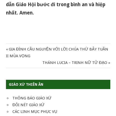
dẫn Giáo Hội bước đi trong bình an và hiệp
nhất. Amen.
Previous
GIA ĐÌNH CẦU NGUYỆN VỚI LỜI CHÚA THỨ BẢY TUẦN
Điều
Post:
II MÙA VỌNG
hướng
Next
THÁNH LUCIA – TRINH NỮ TỬ ĐẠO
Post:
bài
viết
GIÁO XỨ THIÊN ÂN
THÔNG BÁO GIÁO XỨ
ĐÔI NÉT GIÁO XỨ
CÁC LINH MỤC PHỤC VỤ