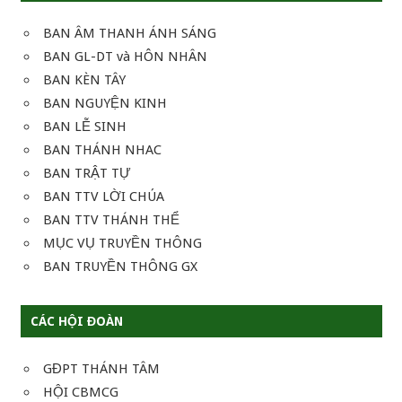
BAN ÂM THANH ÁNH SÁNG
BAN GL-DT và HÔN NHÂN
BAN KÈN TÂY
BAN NGUYỆN KINH
BAN LỄ SINH
BAN THÁNH NHAC
BAN TRẬT TỰ
BAN TTV LỜI CHÚA
BAN TTV THÁNH THỂ
MỤC VỤ TRUYỀN THÔNG
BAN TRUYỀN THÔNG GX
CÁC HỘI ĐOÀN
GĐPT THÁNH TÂM
HỘI CBMCG