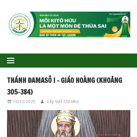
GIÁO
XỨ
THIÊN
ÂN-
THÁNH ĐAMASÔ I – GIÁO HOÀNG (KHOẢNG
TGP
305–384)
SAIGON
10/12/2025
Cây Viết Chì Nhỏ
CÁC THÁNH