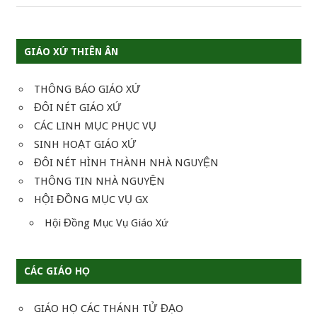
Post:
bài
viết
GIÁO XỨ THIÊN ÂN
THÔNG BÁO GIÁO XỨ
ĐÔI NÉT GIÁO XỨ
CÁC LINH MỤC PHỤC VỤ
SINH HOẠT GIÁO XỨ
ĐÔI NÉT HÌNH THÀNH NHÀ NGUYỆN
THÔNG TIN NHÀ NGUYỆN
HỘI ĐỒNG MỤC VỤ GX
Hội Đồng Mục Vụ Giáo Xứ
CÁC GIÁO HỌ
GIÁO HỌ CÁC THÁNH TỬ ĐẠO