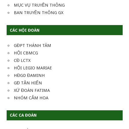
MỤC VỤ TRUYỀN THÔNG
BAN TRUYỀN THÔNG GX
CÁC HỘI ĐOÀN
GĐPT THÁNH TÂM
HỘI CBMCG
CĐ LCTX
HỘI LEGIO MARIAE
HĐGD ĐAMINH
GĐ TẬN HIẾN
XỨ ĐOÀN FATIMA
NHÓM CẮM HOA
CÁC CA ĐOÀN