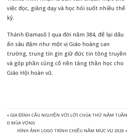
việc đọc, giảng dạy và học hỏi suốt nhiều thế
kỷ.
Thánh Đamasô I qua đời năm 384, để lại dấu
ấn sâu đậm như một vị Giáo hoàng can
trường, trung tín gìn giữ đức tin tông truyền
và góp phần củng cố nền tảng thần học cho
Giáo Hội hoàn vũ.
Previous
GIA ĐÌNH CẦU NGUYỆN VỚI LỜI CHÚA THỨ NĂM TUẦN
Điều
Post:
II MÙA VỌNG
hướng
Next
HÌNH ẢNH LOGO TRÌNH CHIẾU NĂM MỤC VỤ 2026