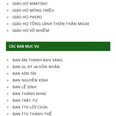
GIÁO HỌ MARTINO
GIÁO HỌ MÔNG TRIỆU
GIÁO HỌ PHERO
GIÁO HỌ TỔNG LÃNH THIÊN THẦN MICAE
GIÁO HỌ VÔ NHIỄM
CÁC BAN MỤC VỤ
BAN ÂM THANH ÁNH SÁNG
BAN GL-DT và HÔN NHÂN
BAN KÈN TÂY
BAN NGUYỆN KINH
BAN LỄ SINH
BAN THÁNH NHAC
BAN TRẬT TỰ
BAN TTV LỜI CHÚA
BAN TTV THÁNH THỂ