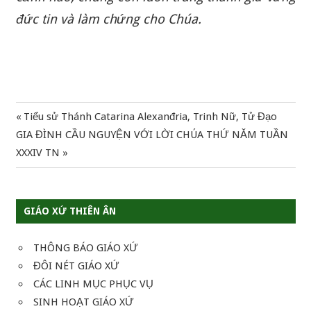
đức tin và làm chứng cho Chúa.
Previous
Tiểu sử Thánh Catarina Alexanđria, Trinh Nữ, Tử Đạo
Điều
Next
Post:
GIA ĐÌNH CẦU NGUYỆN VỚI LỜI CHÚA THỨ NĂM TUẦN
hướng
Post:
XXXIV TN
bài
viết
GIÁO XỨ THIÊN ÂN
THÔNG BÁO GIÁO XỨ
ĐÔI NÉT GIÁO XỨ
CÁC LINH MỤC PHỤC VỤ
SINH HOẠT GIÁO XỨ