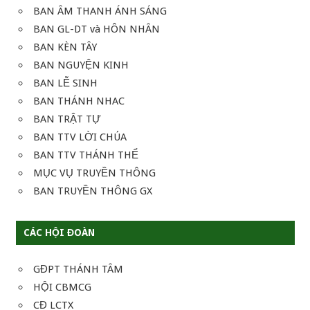
BAN ÂM THANH ÁNH SÁNG
BAN GL-DT và HÔN NHÂN
BAN KÈN TÂY
BAN NGUYỆN KINH
BAN LỄ SINH
BAN THÁNH NHAC
BAN TRẬT TỰ
BAN TTV LỜI CHÚA
BAN TTV THÁNH THỂ
MỤC VỤ TRUYỀN THÔNG
BAN TRUYỀN THÔNG GX
CÁC HỘI ĐOÀN
GĐPT THÁNH TÂM
HỘI CBMCG
CĐ LCTX