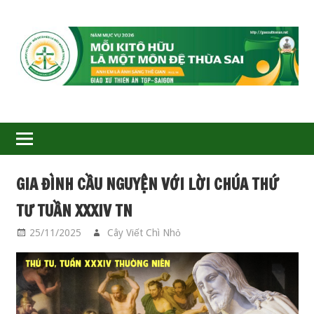
GIÁO
XỨ
THIÊN
ÂN-
GIA ĐÌNH CẦU NGUYỆN VỚI LỜI CHÚA THỨ
TGP
TƯ TUẦN XXXIV TN
SAIGON
25/11/2025
Cây Viết Chì Nhỏ
GIA ĐÌNH CẦU
NGUYỆN