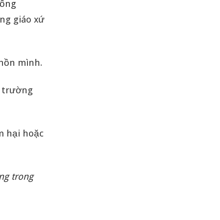
sống
ng giáo xứ
hồn mình.
ở trường
m hại hoặc
ắng trong