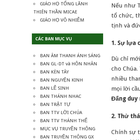
GIÁO HỌ TỔNG LÃNH
Nếu như T
THIÊN THẦN MICAE
tổ chức, t
GIÁO HỌ VÔ NHIỄM
tịnh và đứ
CÁC BAN MỤC VỤ
1. Sự lựa 
BAN ÂM THANH ÁNH SÁNG
Dù chỉ mớ
BAN GL-DT và HÔN NHÂN
cho Chúa. 
BAN KÈN TÂY
nhiều than
BAN NGUYỆN KINH
BAN LỄ SINH
mọi lời cầ
BAN THÁNH NHAC
Đấng duy 
BAN TRẬT TỰ
BAN TTV LỜI CHÚA
2. Thử thá
BAN TTV THÁNH THỂ
MỤC VỤ TRUYỀN THÔNG
Chính sự t
BAN TRUYỀN THÔNG GX