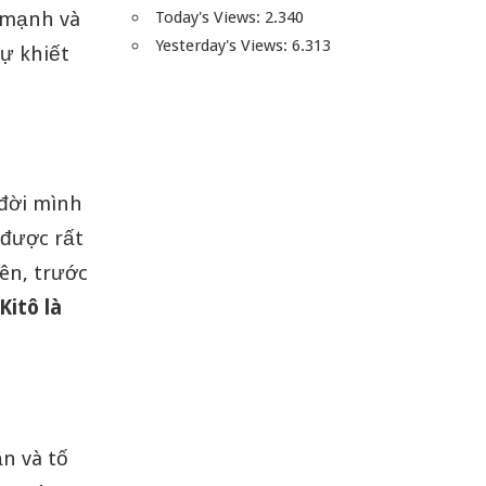
 mạnh và
Today's Views:
2.340
Yesterday's Views:
6.313
sự khiết
 đời mình
 được rất
ên, trước
Kitô là
n và tố