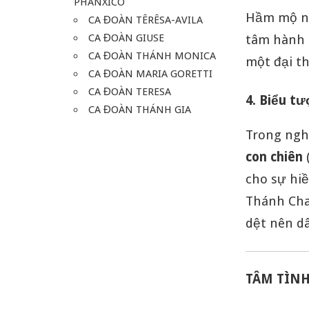
PHANXICO
Hầm mộ nơ
CA ĐOÀN TÊRÊSA-AVILA
CA ĐOÀN GIUSE
tâm hành 
CA ĐOÀN THÁNH MONICA
một đại th
CA ĐOÀN MARIA GORETTI
CA ĐOÀN TERESA
4. Biểu tư
CA ĐOÀN THÁNH GIA
Trong ngh
con chiên
cho sự hiề
Thánh Cha
dệt nên dâ
TÂM TÌN