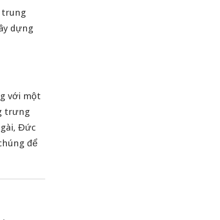
 trung
xây dựng
g với một
g trưng
ngài, Đức
 chúng để