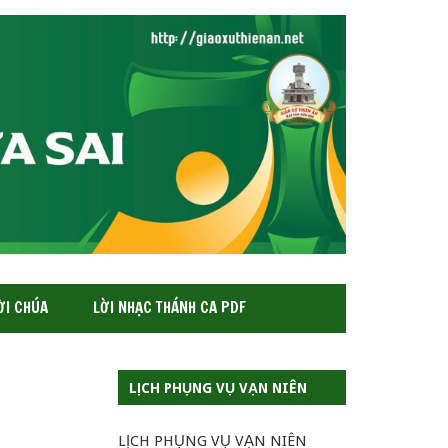
ỜI CHÚA
LỜI NHẠC THÁNH CA PDF
LỊCH PHỤNG VỤ VẠN NIÊN
LỊCH PHỤNG VỤ VẠN NIÊN