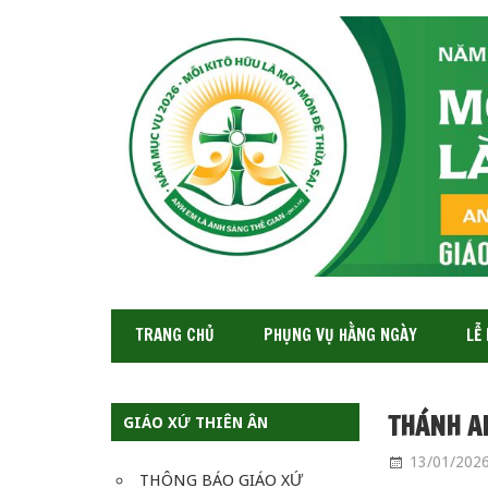
GIÁO
XỨ
THIÊN
ÂN-
TGP
SAIGON
TRANG CHỦ
PHỤNG VỤ HẰNG NGÀY
LỄ
THÁNH A
GIÁO XỨ THIÊN ÂN
13/01/202
THÔNG BÁO GIÁO XỨ