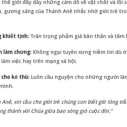
thế giới đầy dẫy những cám dỗ về vật chất và lối 
, gương sáng của Thánh Anê nhắc nhở giới trẻ tro
 khiết tịnh:
Trân trọng phẩm giá bản thân và tâm 
 làm chứng:
Không ngại tuyên xưng niềm tin dù 
 làm việc hay trên mạng xã hội.
 cho kẻ thù:
Luôn cầu nguyện cho những người là
 mình.
 Anê, xin cầu cho giới trẻ chúng con biết giữ lòng tr
ung thành với Chúa giữa bao sóng gió cuộc đời.”