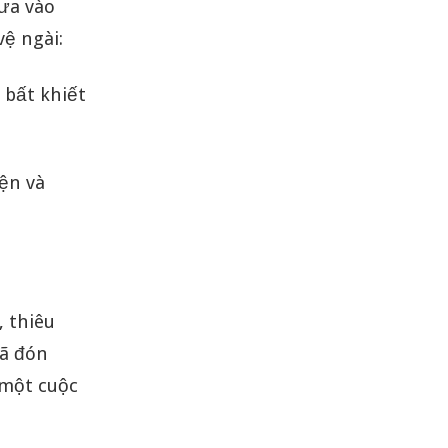
đưa vào
ệ ngài:
 bất khiết
yện và
, thiêu
đã đón
 một cuộc