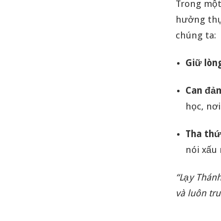
Trong một 
hưởng thụ
chúng ta:
Giữ lòng
Can đảm
học, nơi
Tha thứ
nói xấu
“Lạy Thánh
và luôn tr