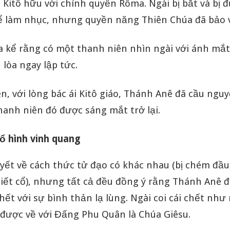
à Kitô hữu với chính quyền Rôma. Ngài bị bắt và bị 
ể làm nhục, nhưng quyền năng Thiên Chúa đã bảo v
a kể rằng có một thanh niên nhìn ngài với ánh mắt
 lòa ngay lập tức.
n, với lòng bác ái Kitô giáo, Thánh Anê đã cầu ngu
hanh niên đó được sáng mắt trở lại.
hổ hình vinh quang
yết về cách thức tử đạo có khác nhau (bị chém đầu
siết cổ), nhưng tất cả đều đồng ý rằng Thánh Anê 
hết với sự bình thản lạ lùng. Ngài coi cái chết như
 được về với Đấng Phu Quân là Chúa Giêsu.