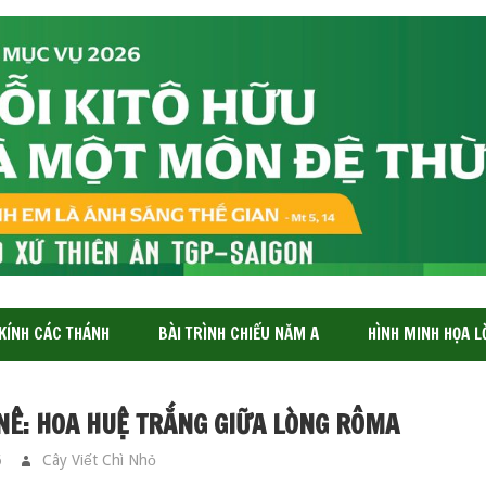
 KÍNH CÁC THÁNH
BÀI TRÌNH CHIẾU NĂM A
HÌNH MINH HỌA L
NÊ: HOA HUỆ TRẮNG GIỮA LÒNG RÔMA
6
Cây Viết Chì Nhỏ
CÁC THÁNH