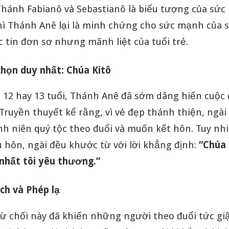
hánh Fabianô và Sebastianô là biểu tượng của sức
hì Thánh Anê lại là minh chứng cho sức mạnh của 
c tin đơn sơ nhưng mãnh liệt của tuổi trẻ.
chọn duy nhất: Chúa Kitô
i 12 hay 13 tuổi, Thánh Anê đã sớm dâng hiến cuộc
Truyền thuyết kể rằng, vì vẻ đẹp thánh thiện, ngài
h niên quý tộc theo đuổi và muốn kết hôn. Tuy nhi
u hôn, ngài đều khước từ với lời khẳng định:
“Chúa 
nhất tôi yêu thương.”
ch và Phép lạ
ừ chối này đã khiến những người theo đuổi tức giậ