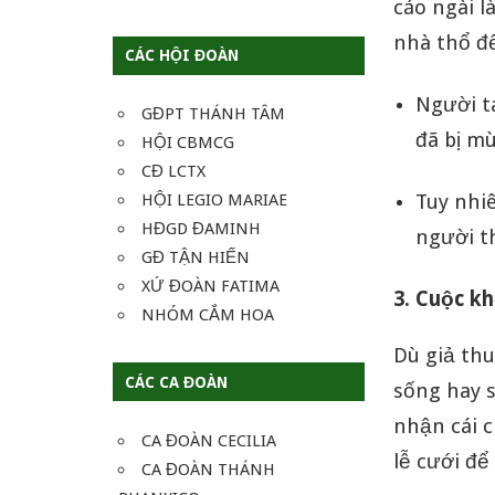
cáo ngài l
nhà thổ đ
CÁC HỘI ĐOÀN
Người t
GĐPT THÁNH TÂM
đã bị mù
HỘI CBMCG
CĐ LCTX
Tuy nhiê
HỘI LEGIO MARIAE
HĐGD ĐAMINH
người t
GĐ TẬN HIẾN
XỨ ĐOÀN FATIMA
3. Cuộc k
NHÓM CẮM HOA
Dù giả thu
CÁC CA ĐOÀN
sống hay 
nhận cái c
CA ĐOÀN CECILIA
lễ cưới để
CA ĐOÀN THÁNH