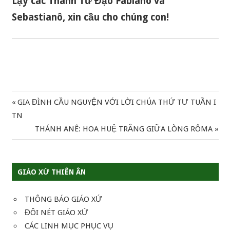
Lạy các Thánh Tử Đạo Fabianô và
Sebastianô, xin cầu cho chúng con!
Previous
GIA ĐÌNH CẦU NGUYỆN VỚI LỜI CHÚA THỨ TƯ TUẦN I
Điều
Post:
TN
hướng
Next
THÁNH ANÊ: HOA HUỆ TRẮNG GIỮA LÒNG RÔMA
Post:
bài
viết
GIÁO XỨ THIÊN ÂN
THÔNG BÁO GIÁO XỨ
ĐÔI NÉT GIÁO XỨ
CÁC LINH MỤC PHỤC VỤ