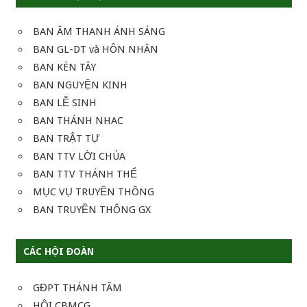
BAN ÂM THANH ÁNH SÁNG
BAN GL-DT và HÔN NHÂN
BAN KÈN TÂY
BAN NGUYỆN KINH
BAN LỄ SINH
BAN THÁNH NHAC
BAN TRẬT TỰ
BAN TTV LỜI CHÚA
BAN TTV THÁNH THỂ
MỤC VỤ TRUYỀN THÔNG
BAN TRUYỀN THÔNG GX
CÁC HỘI ĐOÀN
GĐPT THÁNH TÂM
HỘI CBMCG