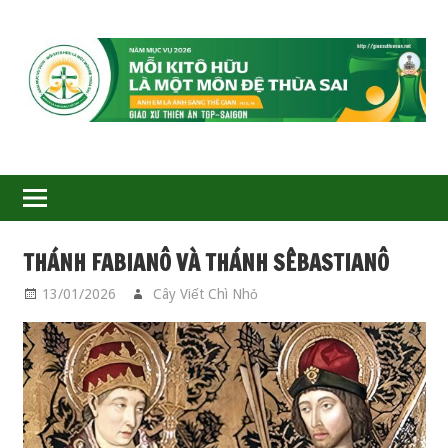
GIÁO
XỨ
THIÊN
ÂN-
THÁNH FABIANÔ VÀ THÁNH SÊBASTIANÔ
TGP
13/01/2026
Cây Viết Chì Nhỏ
CÁC THÁNH
SAIGON