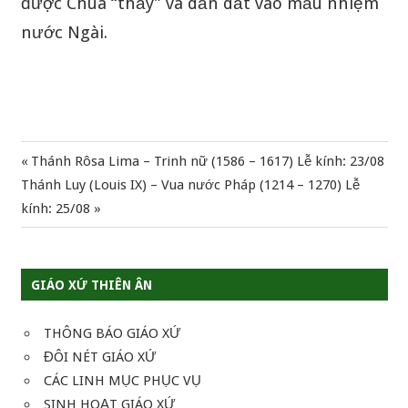
được Chúa “thấy” và dẫn dắt vào mầu nhiệm
nước Ngài.
Previous
Thánh Rôsa Lima – Trinh nữ (1586 – 1617) Lễ kính: 23/08
Điều
Next
Post:
Thánh Luy (Louis IX) – Vua nước Pháp (1214 – 1270) Lễ
hướng
Post:
kính: 25/08
bài
viết
GIÁO XỨ THIÊN ÂN
THÔNG BÁO GIÁO XỨ
ĐÔI NÉT GIÁO XỨ
CÁC LINH MỤC PHỤC VỤ
SINH HOẠT GIÁO XỨ