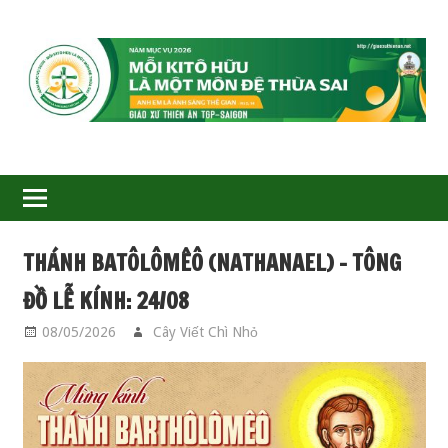
GIÁO
XỨ
THIÊN
ÂN-
THÁNH BATÔLÔMÊÔ (NATHANAEL) – TÔNG
TGP
ĐỒ LỄ KÍNH: 24/08
SAIGON
08/05/2026
Cây Viết Chì Nhỏ
CÁC THÁNH