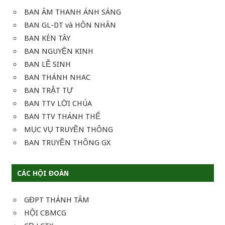
BAN ÂM THANH ÁNH SÁNG
BAN GL-DT và HÔN NHÂN
BAN KÈN TÂY
BAN NGUYỆN KINH
BAN LỄ SINH
BAN THÁNH NHAC
BAN TRẬT TỰ
BAN TTV LỜI CHÚA
BAN TTV THÁNH THỂ
MỤC VỤ TRUYỀN THÔNG
BAN TRUYỀN THÔNG GX
CÁC HỘI ĐOÀN
GĐPT THÁNH TÂM
HỘI CBMCG