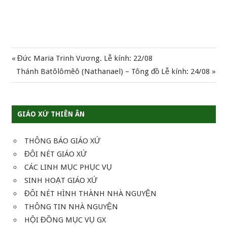
Previous
Đức Maria Trinh Vương. Lễ kính: 22/08
Điều
Next
Post:
Thánh Batôlômêô (Nathanael) – Tông đồ Lễ kính: 24/08
hướng
Post:
bài
GIÁO XỨ THIÊN ÂN
viết
THÔNG BÁO GIÁO XỨ
ĐÔI NÉT GIÁO XỨ
CÁC LINH MỤC PHỤC VỤ
SINH HOẠT GIÁO XỨ
ĐÔI NÉT HÌNH THÀNH NHÀ NGUYỆN
THÔNG TIN NHÀ NGUYỆN
HỘI ĐỒNG MỤC VỤ GX