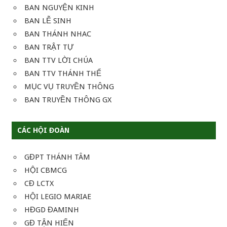
BAN NGUYỆN KINH
BAN LỄ SINH
BAN THÁNH NHAC
BAN TRẬT TỰ
BAN TTV LỜI CHÚA
BAN TTV THÁNH THỂ
MỤC VỤ TRUYỀN THÔNG
BAN TRUYỀN THÔNG GX
CÁC HỘI ĐOÀN
GĐPT THÁNH TÂM
HỘI CBMCG
CĐ LCTX
HỘI LEGIO MARIAE
HĐGD ĐAMINH
GĐ TẬN HIẾN