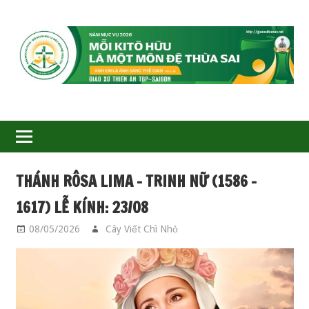
GIÁO
XỨ
THIÊN
ÂN-
THÁNH RÔSA LIMA – TRINH NỮ (1586 –
TGP
1617) LỄ KÍNH: 23/08
SAIGON
08/05/2026
Cây Viết Chì Nhỏ
CÁC THÁNH