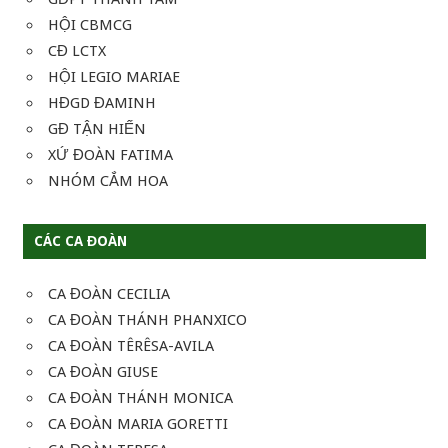
HỘI CBMCG
CĐ LCTX
HỘI LEGIO MARIAE
HĐGD ĐAMINH
GĐ TẬN HIẾN
XỨ ĐOÀN FATIMA
NHÓM CẮM HOA
CÁC CA ĐOÀN
CA ĐOÀN CECILIA
CA ĐOÀN THÁNH PHANXICO
CA ĐOÀN TÊRÊSA-AVILA
CA ĐOÀN GIUSE
CA ĐOÀN THÁNH MONICA
CA ĐOÀN MARIA GORETTI