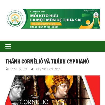
GIÁO
XỨ
THIÊN
ÂN-
THÁNH CORNÊLIÔ VÀ THÁNH CYPRIANÔ
TGP
15/09/2025
Cây Viết Chì Nhỏ
CÁC THÁNH
SAIGON