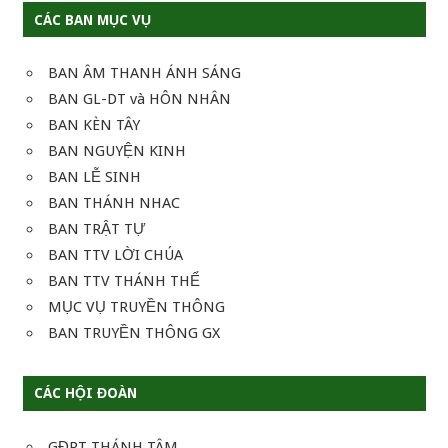
CÁC BAN MỤC VỤ
BAN ÂM THANH ÁNH SÁNG
BAN GL-DT và HÔN NHÂN
BAN KÈN TÂY
BAN NGUYỆN KINH
BAN LỄ SINH
BAN THÁNH NHAC
BAN TRẬT TỰ
BAN TTV LỜI CHÚA
BAN TTV THÁNH THỂ
MỤC VỤ TRUYỀN THÔNG
BAN TRUYỀN THÔNG GX
CÁC HỘI ĐOÀN
GĐPT THÁNH TÂM