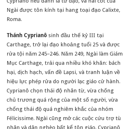
Cyprianô nêu danh là tử đạo, và hài cốt của
Ngài được tôn kính tại hang toại đạo Calixte,
Roma.
Thánh Cyprianô
sinh đầu thế kỷ III tại
Carthage, trở lại đạo khoảng tuổi 25 và được
rửa tội năm 245–246. Năm 249, Ngài làm Giám
Mục Carthage, trải qua nhiều khó khăn: bách
hại, dịch hạch, vấn đề Lapsi, và tranh luận về
hiệu lực phép rửa do người lạc giáo cử hành.
Cyprianô chọn thái độ nhân từ, vừa chống
chủ trương quá rộng của một số người, vừa
chống thái độ quá nghiêm khắc của nhóm
Félicissime. Ngài cũng mở các cuộc cứu trợ tù
nhân và dân nghèo bất kể tôn giáo. Cyprianô