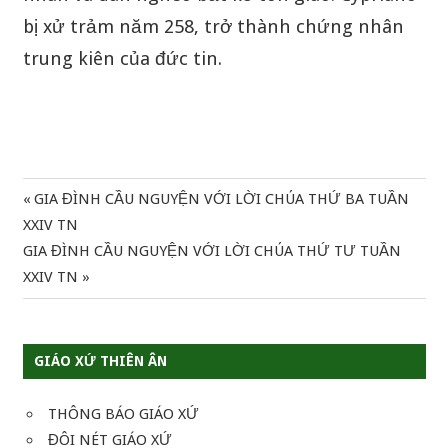
bị xử trảm năm 258, trở thành chứng nhân
trung kiên của đức tin.
Previous
GIA ĐÌNH CẦU NGUYỆN VỚI LỜI CHÚA THỨ BA TUẦN
Điều
Post:
XXIV TN
hướng
Next
GIA ĐÌNH CẦU NGUYỆN VỚI LỜI CHÚA THỨ TƯ TUẦN
Post:
XXIV TN
bài
viết
GIÁO XỨ THIÊN ÂN
THÔNG BÁO GIÁO XỨ
ĐÔI NÉT GIÁO XỨ