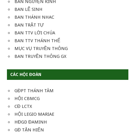
BAN NGUYỆN KINH
BAN LỄ SINH
BAN THÁNH NHAC
BAN TRẬT TỰ
BAN TTV LỜI CHÚA
BAN TTV THÁNH THỂ
MỤC VỤ TRUYỀN THÔNG
BAN TRUYỀN THÔNG GX
CÁC HỘI ĐOÀN
GĐPT THÁNH TÂM
HỘI CBMCG
CĐ LCTX
HỘI LEGIO MARIAE
HĐGD ĐAMINH
GĐ TẬN HIẾN