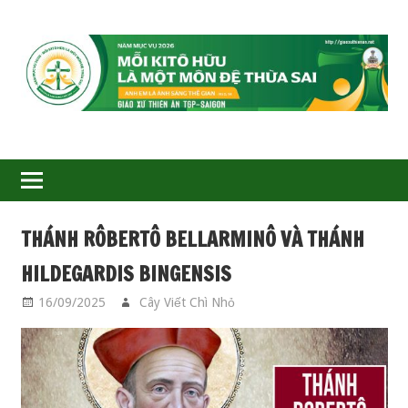
GIÁO
XỨ
THIÊN
ÂN-
THÁNH RÔBERTÔ BELLARMINÔ VÀ THÁNH
TGP
HILDEGARDIS BINGENSIS
SAIGON
16/09/2025
Cây Viết Chì Nhỏ
CÁC THÁNH