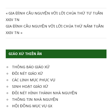
Previous
GIA ĐÌNH CẦU NGUYỆN VỚI LỜI CHÚA THỨ TƯ TUẦN
Điều
Post:
XXIV TN
hướng
Next
GIA ĐÌNH CẦU NGUYỆN VỚI LỜI CHÚA THỨ NĂM TUẦN
Post:
XXIV TN
bài
viết
GIÁO XỨ THIÊN ÂN
THÔNG BÁO GIÁO XỨ
ĐÔI NÉT GIÁO XỨ
CÁC LINH MỤC PHỤC VỤ
SINH HOẠT GIÁO XỨ
ĐÔI NÉT HÌNH THÀNH NHÀ NGUYỆN
THÔNG TIN NHÀ NGUYỆN
HỘI ĐỒNG MỤC VỤ GX