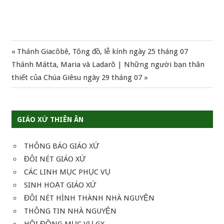
Previous
Thánh Giacôbê, Tông đồ, lễ kính ngày 25 tháng 07
Điều
Next
Post:
Thánh Mátta, Maria và Ladarô | Những người bạn thân
hướng
Post:
thiết của Chúa Giêsu ngày 29 tháng 07
bài
viết
GIÁO XỨ THIÊN ÂN
THÔNG BÁO GIÁO XỨ
ĐÔI NÉT GIÁO XỨ
CÁC LINH MỤC PHỤC VỤ
SINH HOẠT GIÁO XỨ
ĐÔI NÉT HÌNH THÀNH NHÀ NGUYỆN
THÔNG TIN NHÀ NGUYỆN
HỘI ĐỒNG MỤC VỤ GX