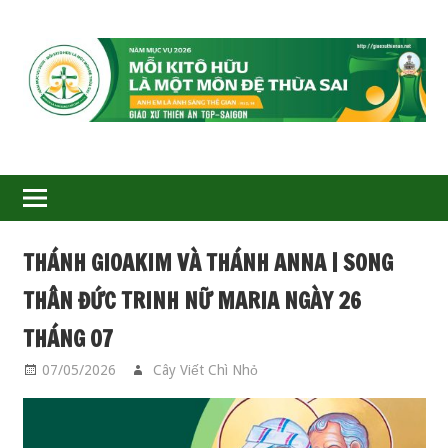
GIÁO
XỨ
THIÊN
ÂN-
THÁNH GIOAKIM VÀ THÁNH ANNA | SONG
TGP
THÂN ĐỨC TRINH NỮ MARIA NGÀY 26
SAIGON
THÁNG 07
07/05/2026
Cây Viết Chì Nhỏ
CÁC THÁNH