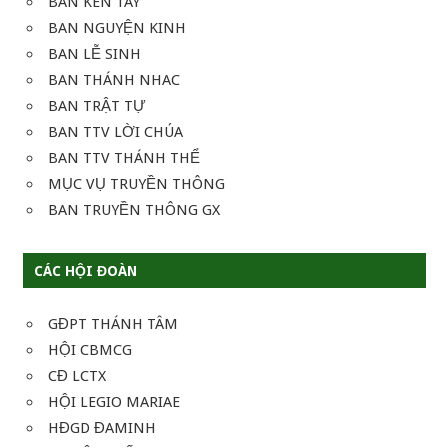
BAN KÈN TÂY
BAN NGUYỆN KINH
BAN LỄ SINH
BAN THÁNH NHAC
BAN TRẬT TỰ
BAN TTV LỜI CHÚA
BAN TTV THÁNH THỂ
MỤC VỤ TRUYỀN THÔNG
BAN TRUYỀN THÔNG GX
CÁC HỘI ĐOÀN
GĐPT THÁNH TÂM
HỘI CBMCG
CĐ LCTX
HỘI LEGIO MARIAE
HĐGD ĐAMINH