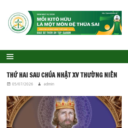
GIÁO
XỨ
THIÊN
ÂN-
THỨ HAI SAU CHÚA NHẬT XV THƯỜNG NIÊN
TGP
05/07/2026
admin
PHỤNG VỤ HẰNG NGÀY
SAIGON