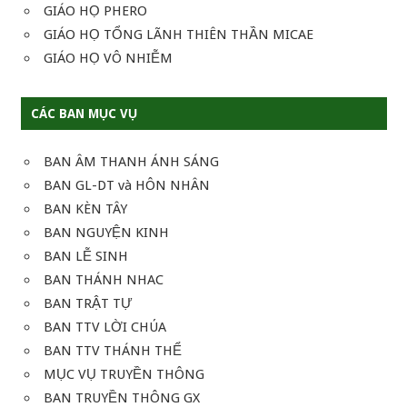
GIÁO HỌ PHERO
GIÁO HỌ TỔNG LÃNH THIÊN THẦN MICAE
GIÁO HỌ VÔ NHIỄM
CÁC BAN MỤC VỤ
BAN ÂM THANH ÁNH SÁNG
BAN GL-DT và HÔN NHÂN
BAN KÈN TÂY
BAN NGUYỆN KINH
BAN LỄ SINH
BAN THÁNH NHAC
BAN TRẬT TỰ
BAN TTV LỜI CHÚA
BAN TTV THÁNH THỂ
MỤC VỤ TRUYỀN THÔNG
BAN TRUYỀN THÔNG GX