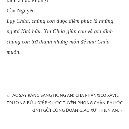
bình an đó không?
Cầu Nguyện
Lạy Chúa, chúng con được diễm phúc là những
người Kitô hữu. Xin Chúa giúp con và gia đình
chúng con trở thành những môn đệ như Chúa
muốn.
Previous
TẮC SẬY RẠNG SÁNG HỒNG ÂN: CHA PHANXICÔ XAVIÊ
Điều
Post:
TRƯƠNG BỬU DIỆP ĐƯỢC TUYÊN PHONG CHÂN PHƯỚC
hướng
Next
KÍNH GỞI CỘNG ĐOÀN GIÁO XỨ THIÊN ÂN.
Post:
bài