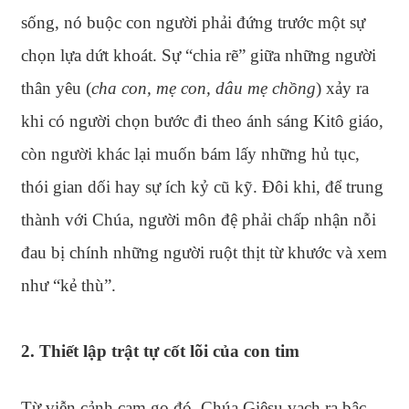
sống, nó buộc con người phải đứng trước một sự
chọn lựa dứt khoát. Sự “chia rẽ” giữa những người
thân yêu (
cha con, mẹ con, dâu mẹ chồng
) xảy ra
khi có người chọn bước đi theo ánh sáng Kitô giáo,
còn người khác lại muốn bám lấy những hủ tục,
thói gian dối hay sự ích kỷ cũ kỹ. Đôi khi, để trung
thành với Chúa, người môn đệ phải chấp nhận nỗi
đau bị chính những người ruột thịt từ khước và xem
như “kẻ thù”.
2. Thiết lập trật tự cốt lõi của con tim
Từ viễn cảnh cam go đó, Chúa Giêsu vạch ra bậc