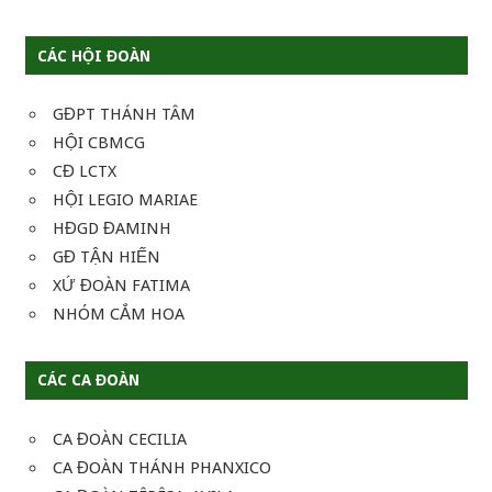
CÁC HỘI ĐOÀN
GĐPT THÁNH TÂM
HỘI CBMCG
CĐ LCTX
HỘI LEGIO MARIAE
HĐGD ĐAMINH
GĐ TẬN HIẾN
XỨ ĐOÀN FATIMA
NHÓM CẮM HOA
CÁC CA ĐOÀN
CA ĐOÀN CECILIA
CA ĐOÀN THÁNH PHANXICO