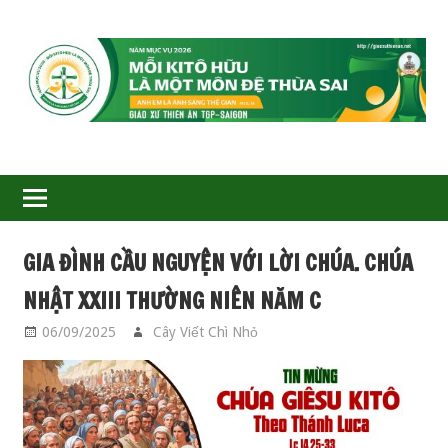
GIÁO
XỨ
THIÊN
ÂN-
GIA ĐÌNH CẦU NGUYỆN VỚI LỜI CHÚA. CHÚA
TGP
NHẬT XXIII THƯỜNG NIÊN NĂM C
SAIGON
06/09/2025
Cây Viết Chì Nhỏ
GIA ĐÌNH CẦU
NGUYỆN