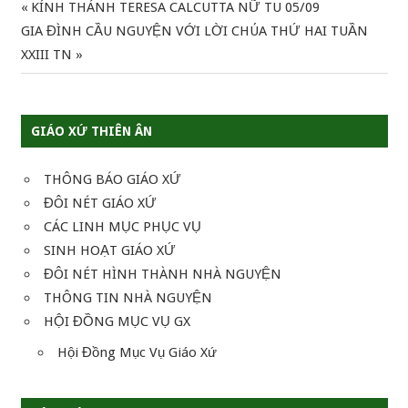
Previous
KÍNH THÁNH TERESA CALCUTTA NỮ TU 05/09
Điều
Next
Post:
GIA ĐÌNH CẦU NGUYỆN VỚI LỜI CHÚA THỨ HAI TUẦN
hướng
Post:
XXIII TN
bài
viết
GIÁO XỨ THIÊN ÂN
THÔNG BÁO GIÁO XỨ
ĐÔI NÉT GIÁO XỨ
CÁC LINH MỤC PHỤC VỤ
SINH HOẠT GIÁO XỨ
ĐÔI NÉT HÌNH THÀNH NHÀ NGUYỆN
THÔNG TIN NHÀ NGUYỆN
HỘI ĐỒNG MỤC VỤ GX
Hội Đồng Mục Vụ Giáo Xứ