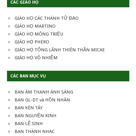
CÁC GIÁO HỌ
GIÁO HỌ CÁC THÁNH TỬ ĐẠO
GIÁO HỌ MARTINO
GIÁO HỌ MÔNG TRIỆU
GIÁO HỌ PHERO
GIÁO HỌ TỔNG LÃNH THIÊN THẦN MICAE
GIÁO HỌ VÔ NHIỄM
CÁC BAN MỤC VỤ
BAN ÂM THANH ÁNH SÁNG
BAN GL-DT và HÔN NHÂN
BAN KÈN TÂY
BAN NGUYỆN KINH
BAN LỄ SINH
BAN THÁNH NHAC