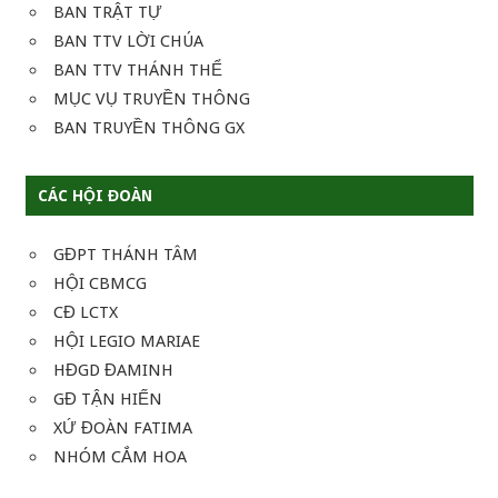
BAN TRẬT TỰ
BAN TTV LỜI CHÚA
BAN TTV THÁNH THỂ
MỤC VỤ TRUYỀN THÔNG
BAN TRUYỀN THÔNG GX
CÁC HỘI ĐOÀN
GĐPT THÁNH TÂM
HỘI CBMCG
CĐ LCTX
HỘI LEGIO MARIAE
HĐGD ĐAMINH
GĐ TẬN HIẾN
XỨ ĐOÀN FATIMA
NHÓM CẮM HOA