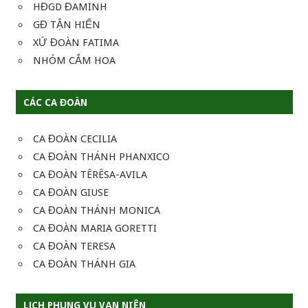
HĐGD ĐAMINH
GĐ TẬN HIẾN
XỨ ĐOÀN FATIMA
NHÓM CẮM HOA
CÁC CA ĐOÀN
CA ĐOÀN CECILIA
CA ĐOÀN THÁNH PHANXICO
CA ĐOÀN TÊRÊSA-AVILA
CA ĐOÀN GIUSE
CA ĐOÀN THÁNH MONICA
CA ĐOÀN MARIA GORETTI
CA ĐOÀN TERESA
CA ĐOÀN THÁNH GIA
LỊCH PHỤNG VỤ VẠN NIÊN