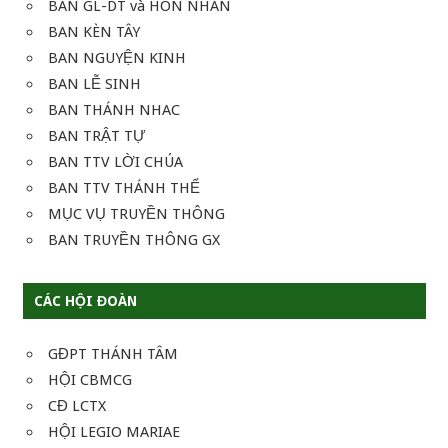
BAN GL-DT và HÔN NHÂN
BAN KÈN TÂY
BAN NGUYỆN KINH
BAN LỄ SINH
BAN THÁNH NHAC
BAN TRẬT TỰ
BAN TTV LỜI CHÚA
BAN TTV THÁNH THỂ
MỤC VỤ TRUYỀN THÔNG
BAN TRUYỀN THÔNG GX
CÁC HỘI ĐOÀN
GĐPT THÁNH TÂM
HỘI CBMCG
CĐ LCTX
HỘI LEGIO MARIAE