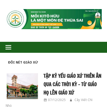
GIÁO
XỨ
THIÊN
ÂN-
TGP
ĐÔI NÉT GIÁO XỨ
TẬP KỶ YẾU GIÁO XỨ THIÊN ÂN
SAIGON
QUA CÁC THỜI KỲ – TỪ GIÁO
HỌ LÊN GIÁO XỨ
07/12/2025
Cây Viết Chì
Nhỏ
ĐÔI NÉT GIÁO XỨ