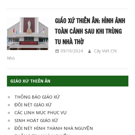
GIÁO XỨ THIÊN ÂN: HÌNH ẢNH
TOÀN CẢNH SAU KHI TRÙNG
TU NHÀ THỜ
09/10/2024
Cây Viết Chì
Nhỏ
ĐÔI NÉT GIÁO XỨ
GIÁO XỨ THIÊN ÂN
THÔNG BÁO GIÁO XỨ
ĐÔI NÉT GIÁO XỨ
CÁC LINH MỤC PHỤC VỤ
SINH HOẠT GIÁO XỨ
ĐÔI NÉT HÌNH THÀNH NHÀ NGUYỆN