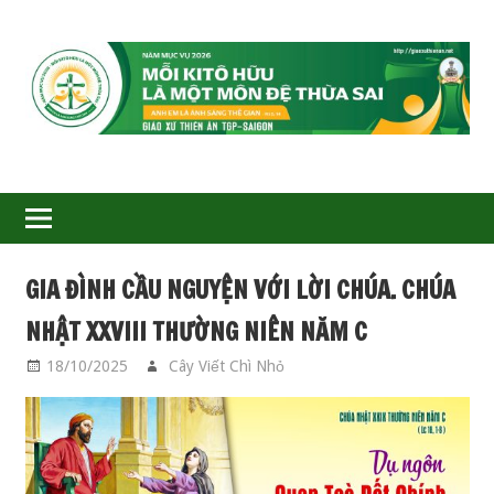
GIÁO
XỨ
THIÊN
ÂN-
GIA ĐÌNH CẦU NGUYỆN VỚI LỜI CHÚA. CHÚA
TGP
NHẬT XXVIII THƯỜNG NIÊN NĂM C
SAIGON
18/10/2025
Cây Viết Chì Nhỏ
GIA ĐÌNH CẦU
NGUYỆN