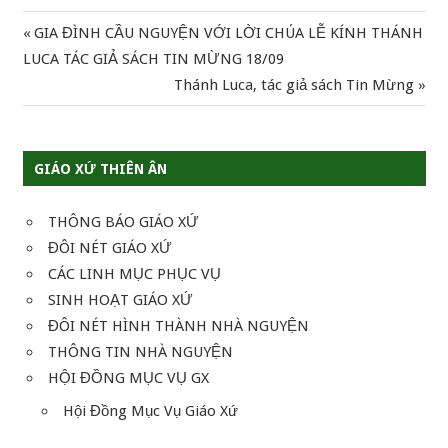
Previous
GIA ĐÌNH CẦU NGUYỆN VỚI LỜI CHÚA LỄ KÍNH THÁNH
Điều
Post:
LUCA TÁC GIẢ SÁCH TIN MỪNG 18/09
hướng
Next
Thánh Luca, tác giả sách Tin Mừng
Post:
bài
viết
GIÁO XỨ THIÊN ÂN
THÔNG BÁO GIÁO XỨ
ĐÔI NÉT GIÁO XỨ
CÁC LINH MỤC PHỤC VỤ
SINH HOẠT GIÁO XỨ
ĐÔI NÉT HÌNH THÀNH NHÀ NGUYỆN
THÔNG TIN NHÀ NGUYỆN
HỘI ĐỒNG MỤC VỤ GX
Hội Đồng Mục Vụ Giáo Xứ