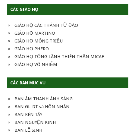
CÁC GIÁO HỌ
GIÁO HỌ CÁC THÁNH TỬ ĐẠO
GIÁO HỌ MARTINO
GIÁO HỌ MÔNG TRIỆU
GIÁO HỌ PHERO
GIÁO HỌ TỔNG LÃNH THIÊN THẦN MICAE
GIÁO HỌ VÔ NHIỄM
CÁC BAN MỤC VỤ
BAN ÂM THANH ÁNH SÁNG
BAN GL-DT và HÔN NHÂN
BAN KÈN TÂY
BAN NGUYỆN KINH
BAN LỄ SINH