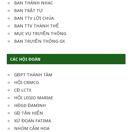
BAN THÁNH NHAC
BAN TRẬT TỰ
BAN TTV LỜI CHÚA
BAN TTV THÁNH THỂ
MỤC VỤ TRUYỀN THÔNG
BAN TRUYỀN THÔNG GX
CÁC HỘI ĐOÀN
GĐPT THÁNH TÂM
HỘI CBMCG
CĐ LCTX
HỘI LEGIO MARIAE
HĐGD ĐAMINH
GĐ TẬN HIẾN
XỨ ĐOÀN FATIMA
NHÓM CẮM HOA