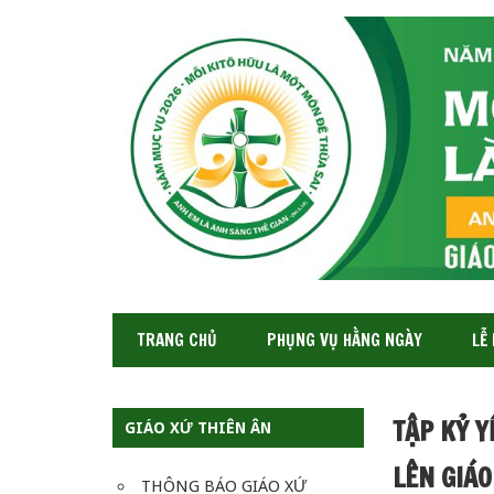
GIÁO
XỨ
THIÊN
ÂN-
TGP
SAIGON
TRANG CHỦ
PHỤNG VỤ HẰNG NGÀY
LỄ
TẬP KỶ Y
GIÁO XỨ THIÊN ÂN
LÊN GIÁO
THÔNG BÁO GIÁO XỨ