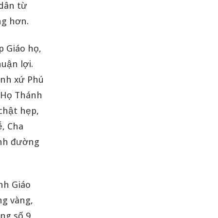
dân từ
ng hơn.
p Giáo họ,
uận lợi.
ánh xứ Phú
, Họ Thánh
chật hẹp,
ễ, Cha
ánh đường
ành Giáo
ng vàng,
ng số 9,