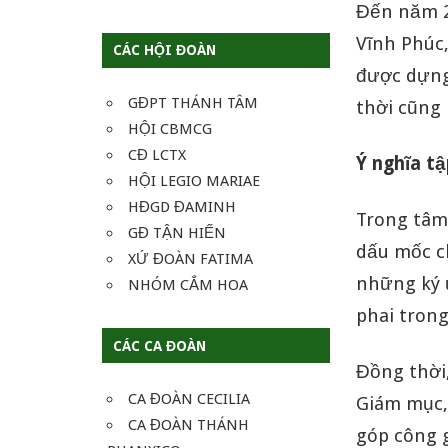
Đến năm 2
Vĩnh Phúc
CÁC HỘI ĐOÀN
được dựng
GĐPT THÁNH TÂM
thời cũng 
HỘI CBMCG
CĐ LCTX
Ý nghĩa t
HỘI LEGIO MARIAE
HĐGD ĐAMINH
Trong tâm 
GĐ TẬN HIẾN
dấu mốc ch
XỨ ĐOÀN FATIMA
những ký 
NHÓM CẮM HOA
phai trong
CÁC CA ĐOÀN
Đồng thời
CA ĐOÀN CECILIA
Giám mục,
CA ĐOÀN THÁNH
góp công 