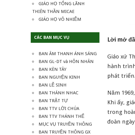
GIÁO HỌ TỔNG LÃNH
THIÊN THẦN MICAE
GIÁO HỌ VÔ NHIỄM
CÁC BAN MỤC VỤ
Lời mở đ
BAN ÂM THANH ÁNH SÁNG
Giáo xứ T
BAN GL-DT và HÔN NHÂN
hành trình
BAN KÈN TÂY
phát triển
BAN NGUYỆN KINH
BAN LỄ SINH
Năm 1969, 
BAN THÁNH NHAC
BAN TRẬT TỰ
Khi ấy, gi
BAN TTV LỜI CHÚA
trong hoà
BAN TTV THÁNH THỂ
đoàn ngày
MỤC VỤ TRUYỀN THÔNG
BAN TRUYỀN THÔNG GX