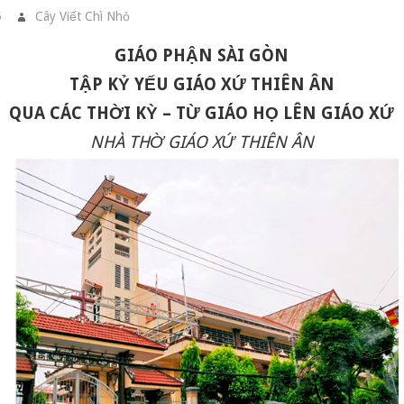
5
Cây Viết Chì Nhỏ
ĐÔI NÉT GIÁO XỨ
GIÁO PHẬN SÀI GÒN
TẬP KỶ YẾU GIÁO XỨ THIÊN ÂN
QUA CÁC THỜI KỲ – TỪ GIÁO HỌ LÊN GIÁO XỨ
NHÀ THỜ GIÁO XỨ THIÊN ÂN