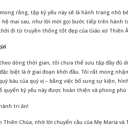
mong rằng, tập kỷ yếu này sẽ là hành trang nhỏ bé
ế hệ mai sau, như lời mời gọi bước tiếp trên hành 
khởi đi từ truyền thống tốt đẹp của Giáo xứ Thiên Â
gửi
i theo dòng thời gian, tôi chưa thể sưu tập đầy đủ d
đặc biệt là ở giai đoạn khởi đầu. Tôi rất mong nhậ
uý báu của quý vị – bằng việc bổ sung sự kiện, hì
 để quyển kỷ yếu này được hoàn thiện và phong phú
hành tri ân!
n Thiên Chúa, nhờ lời chuyển cầu của Mẹ Maria và