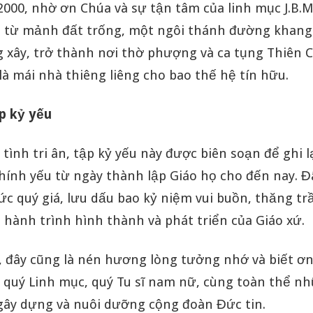
000, nhờ ơn Chúa và sự tận tâm của linh mục J.B.
, từ mảnh đất trống, một ngôi thánh đường khang
 xây, trở thành nơi thờ phượng và ca tụng Thiên 
là mái nhà thiêng liêng cho bao thế hệ tín hữu.
ập kỷ yếu
tình tri ân, tập kỷ yếu này được biên soạn để ghi 
ính yếu từ ngày thành lập Giáo họ cho đến nay. Đâ
ức quý giá, lưu dấu bao kỷ niệm vui buồn, thăng t
 hành trình hình thành và phát triển của Giáo xứ.
, đây cũng là nén hương lòng tưởng nhớ và biết ơ
 quý Linh mục, quý Tu sĩ nam nữ, cùng toàn thể nh
gây dựng và nuôi dưỡng cộng đoàn Đức tin.