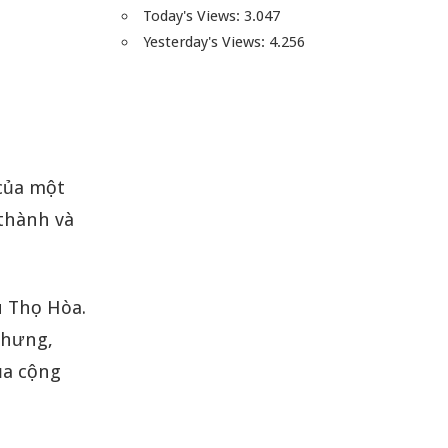
Today's Views:
3.047
Yesterday's Views:
4.256
 của một
 thành và
ú Thọ Hòa.
 nhưng,
ủa cộng