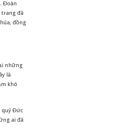
M. Đoàn
 trang đã
Chúa, đồng
lại những
y là
rầm khó
n quý Đức
ững ai đã