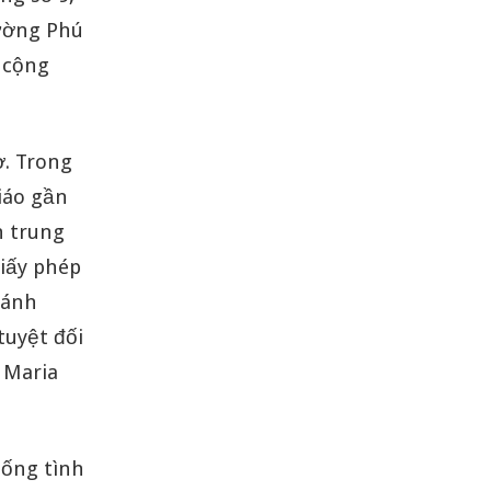
hường Phú
 cộng
ờ. Trong
iáo gần
n trung
giấy phép
hánh
tuyệt đối
 Maria
sống tình