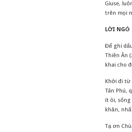
Giuse, luô
trên mọi 
LỜI NGỎ
Để ghi dấ
Thiên Ân (
khai cho 
Khởi đi từ
Tân Phú, q
ít ỏi, sốn
khăn, nhất
Tạ ơn Chú