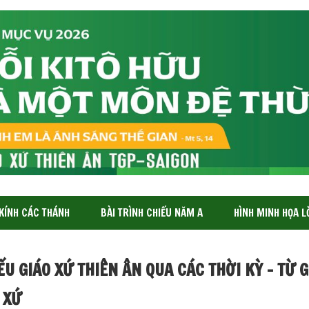
 KÍNH CÁC THÁNH
BÀI TRÌNH CHIẾU NĂM A
HÌNH MINH HỌA L
ẾU GIÁO XỨ THIÊN ÂN QUA CÁC THỜI KỲ – TỪ 
 XỨ