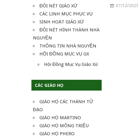
ĐÔI NÉT GIÁO XỨ
07/12/202
CÁC LINH MỤC PHỤC VỤ
SINH HOẠT GIÁO XỨ
ĐÔI NÉT HÌNH THÀNH NHÀ
NGUYỆN
THÔNG TIN NHÀ NGUYỆN
HỘI ĐỒNG MỤC VỤ GX
Hội Đồng Mục Vụ Giáo Xứ
CÁC GIÁO HỌ
GIÁO HỌ CÁC THÁNH TỬ
ĐẠO
GIÁO HỌ MARTINO
GIÁO HỌ MÔNG TRIỆU
GIÁO HỌ PHERO