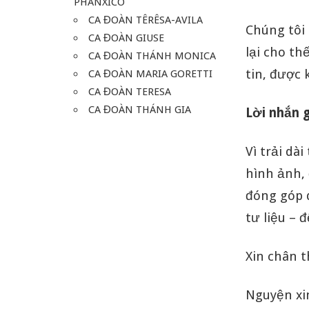
PHANXICO
CA ĐOÀN TÊRÊSA-AVILA
Chúng tôi 
CA ĐOÀN GIUSE
lại cho th
CA ĐOÀN THÁNH MONICA
tin, được 
CA ĐOÀN MARIA GORETTI
CA ĐOÀN TERESA
CA ĐOÀN THÁNH GIA
Lời nhắn 
Vì trải dà
hình ảnh, 
đóng góp q
tư liệu –
Xin chân t
Nguyện xi