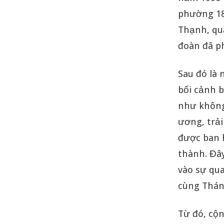
phường 18
Thạnh, qu
đoàn đã p
Sau đó là
bối cảnh b
như không
ương, trả
được ban 
thành. Đây
vào sự qu
cùng Thán
Từ đó, cộ