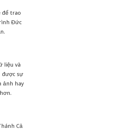
 để trao
trình Đức
n.
ữ liệu và
n được sự
nh ảnh hay
 hơn.
 Thánh Cả