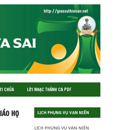
ỜI CHÚA
LỜI NHẠC THÁNH CA PDF
GIÁO HỌ
LỊCH PHỤNG VỤ VẠN NIÊN
LỊCH PHỤNG VỤ VẠN NIÊN