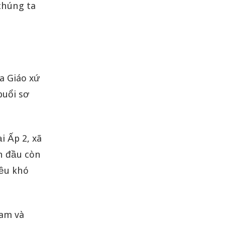
chúng ta
a Giáo xứ
buổi sơ
i Ấp 2, xã
n đầu còn
iều khó
Nam và