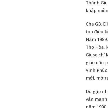
Thánh Giu
khắp miền 
Cha GB. Đ
tạo điều k
Năm 1989,
Thọ Hòa, 
Giuse chỉ 
giáo dân 
Vĩnh Phúc
mới, mở ra
Dù gặp nhi
vẫn mạnh d
năm 1990 