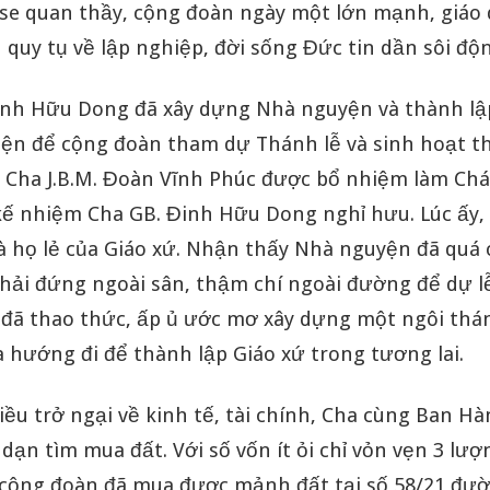
se quan thầy, cộng đoàn ngày một lớn mạnh, giáo 
quy tụ về lập nghiệp, đời sống Đức tin dần sôi độ
inh Hữu Dong đã xây dựng Nhà nguyện và thành lậ
iện để cộng đoàn tham dự Thánh lễ và sinh hoạt th
 Cha J.B.M. Đoàn Vĩnh Phúc được bổ nhiệm làm Ch
kế nhiệm Cha GB. Đinh Hữu Dong nghỉ hưu. Lúc ấy
là họ lẻ của Giáo xứ. Nhận thấy Nhà nguyện đã quá 
phải đứng ngoài sân, thậm chí ngoài đường để dự l
 đã thao thức, ấp ủ ước mơ xây dựng một ngôi th
 hướng đi để thành lập Giáo xứ trong tương lai.
ều trở ngại về kinh tế, tài chính, Cha cùng Ban H
ạn tìm mua đất. Với số vốn ít ỏi chỉ vỏn vẹn 3 lượ
cộng đoàn đã mua được mảnh đất tại số 58/21 đườ