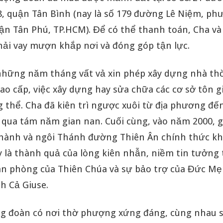
, quận Tân Bình (nay là số 179 đường Lê Niệm, p
ận Tân Phú, TP.HCM). Để có thể thanh toán, Cha và
hải vay mượn khắp nơi và đóng góp tận lực.
 những năm tháng vất vả xin phép xây dựng nhà th
ao cấp, việc xây dựng hay sửa chữa các cơ sở tôn g
 thể. Cha đã kiên trì ngược xuôi từ địa phương đế
i qua tám năm gian nan. Cuối cùng, vào năm 2000, 
hành và ngôi Thánh đường Thiên Ân chính thức k
 là thành quả của lòng kiên nhẫn, niềm tin tưởng 
an phòng của Thiên Chúa và sự bảo trợ của Đức Mẹ
h Cả Giuse.
ng đoàn có nơi thờ phượng xứng đáng, cùng nhau 