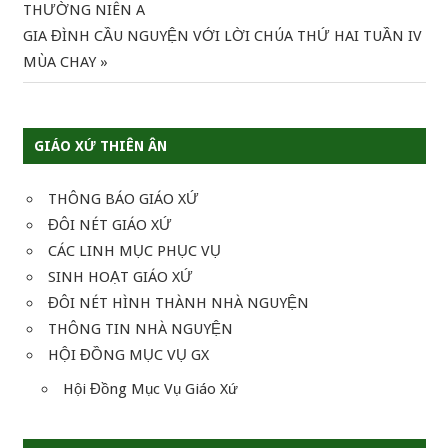
Post:
THƯỜNG NIÊN A
hướng
Next
GIA ĐÌNH CẦU NGUYỆN VỚI LỜI CHÚA THỨ HAI TUẦN IV
Post:
MÙA CHAY
bài
viết
GIÁO XỨ THIÊN ÂN
THÔNG BÁO GIÁO XỨ
ĐÔI NÉT GIÁO XỨ
CÁC LINH MỤC PHỤC VỤ
SINH HOẠT GIÁO XỨ
ĐÔI NÉT HÌNH THÀNH NHÀ NGUYỆN
THÔNG TIN NHÀ NGUYỆN
HỘI ĐỒNG MỤC VỤ GX
Hội Đồng Mục Vụ Giáo Xứ