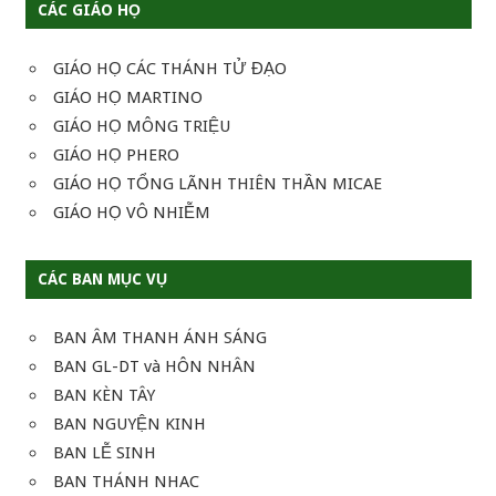
CÁC GIÁO HỌ
GIÁO HỌ CÁC THÁNH TỬ ĐẠO
GIÁO HỌ MARTINO
GIÁO HỌ MÔNG TRIỆU
GIÁO HỌ PHERO
GIÁO HỌ TỔNG LÃNH THIÊN THẦN MICAE
GIÁO HỌ VÔ NHIỄM
CÁC BAN MỤC VỤ
BAN ÂM THANH ÁNH SÁNG
BAN GL-DT và HÔN NHÂN
BAN KÈN TÂY
BAN NGUYỆN KINH
BAN LỄ SINH
BAN THÁNH NHAC