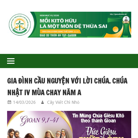
GIÁO
XỨ
THIÊN
ÂN-
GIA ĐÌNH CẦU NGUYỆN VỚI LỜI CHÚA. CHÚA
TGP
NHẬT IV MÙA CHAY NĂM A
SAIGON
14/03/2026
Cây Viết Chì Nhỏ
GIA ĐÌNH CẦU
NGUYỆN