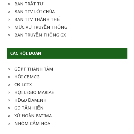
BAN TRẬT TỰ
BAN TTV LỜI CHÚA
BAN TTV THÁNH THỂ
MỤC VỤ TRUYỀN THÔNG
BAN TRUYỀN THÔNG GX
CÁC HỘI ĐOÀN
GĐPT THÁNH TÂM
HỘI CBMCG
CĐ LCTX
HỘI LEGIO MARIAE
HĐGD ĐAMINH
GĐ TẬN HIẾN
XỨ ĐOÀN FATIMA
NHÓM CẮM HOA