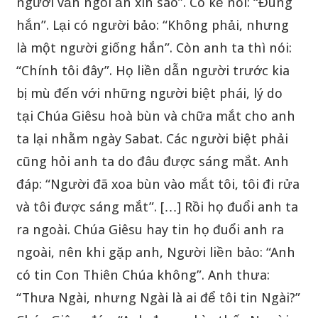
người vẫn ngồi ăn xin sao”. Có kẻ nói: “Đúng
hắn”. Lại có người bảo: “Không phải, nhưng
là một người giống hắn”. Còn anh ta thì nói:
“Chính tôi đây”. Họ liền dẫn người trước kia
bị mù đến với những người biệt phái, lý do
tại Chúa Giêsu hoà bùn và chữa mắt cho anh
ta lại nhằm ngày Sabat. Các người biệt phải
cũng hỏi anh ta do đâu được sáng mắt. Anh
đáp: “Người đã xoa bùn vào mắt tôi, tôi đi rửa
và tôi được sáng mắt”. […] Rồi họ đuổi anh ta
ra ngoài. Chúa Giêsu hay tin họ đuổi anh ra
ngoài, nên khi gặp anh, Người liền bảo: “Anh
có tin Con Thiên Chúa không”. Anh thưa:
“Thưa Ngài, nhưng Ngài là ai để tôi tin Ngài?”