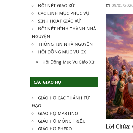
ĐÔI NÉT GIÁO XỨ
09/05/202
CÁC LINH MỤC PHỤC VỤ
SINH HOẠT GIÁO XỨ
ĐÔI NÉT HÌNH THÀNH NHÀ
NGUYỆN
THÔNG TIN NHÀ NGUYỆN
HỘI ĐỒNG MỤC VỤ GX
Hội Đồng Mục Vụ Giáo Xứ
CÁC GIÁO HỌ
GIÁO HỌ CÁC THÁNH TỬ
ĐẠO
GIÁO HỌ MARTINO
GIÁO HỌ MÔNG TRIỆU
Lời Chúa: 
GIÁO HỌ PHERO