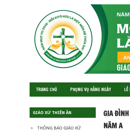
GIÁO
XỨ
THIÊN
ÂN-
TGP
SAIGON
TRANG CHỦ
PHỤNG VỤ HẰNG NGÀY
LỄ
GIA ĐÌNH
GIÁO XỨ THIÊN ÂN
NĂM A
THÔNG BÁO GIÁO XỨ