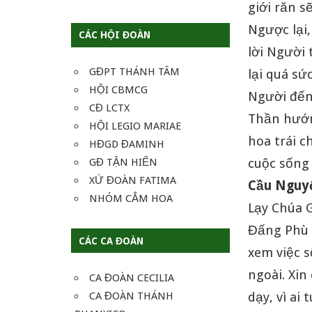
giới răn s
Ngược lại
CÁC HỘI ĐOÀN
lời Người 
GĐPT THÁNH TÂM
lại quá sứ
HỘI CBMCG
Người đến
CĐ LCTX
Thần hướn
HỘI LEGIO MARIAE
hoa trái 
HĐGD ĐAMINH
cuộc sống 
GĐ TẬN HIẾN
XỨ ĐOÀN FATIMA
Cầu Nguy
NHÓM CẮM HOA
Lạy Chúa 
Đấng Phù 
CÁC CA ĐOÀN
xem việc 
ngoài. Xin
CA ĐOÀN CECILIA
CA ĐOÀN THÁNH
dạy, vì ai