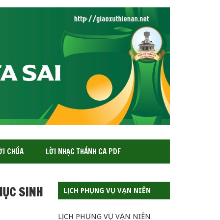
ỜI CHÚA
LỜI NHẠC THÁNH CA PDF
HỤC SINH
LỊCH PHỤNG VỤ VẠN NIÊN
LỊCH PHỤNG VỤ VẠN NIÊN