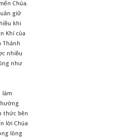
 mến Chúa.
tuân giữ
hiều khi
ần Khí của
à Thánh
ợc nhiều
cũng như
n làm
 thường
h thức bên
ín lời Chúa
rong lòng