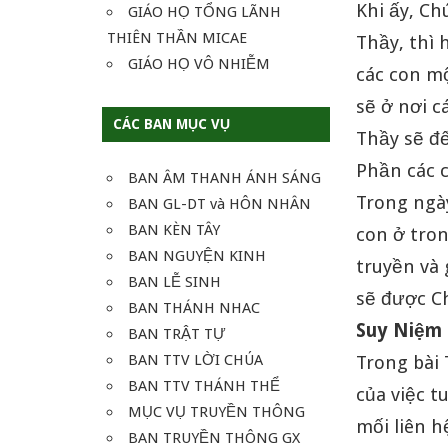
Khi ấy, C
GIÁO HỌ TỔNG LÃNH
THIÊN THẦN MICAE
Thầy, thì 
GIÁO HỌ VÔ NHIỄM
các con mộ
sẽ ở nơi c
CÁC BAN MỤC VỤ
Thầy sẽ đế
Phần các c
BAN ÂM THANH ÁNH SÁNG
Trong ngày
BAN GL-DT và HÔN NHÂN
BAN KÈN TÂY
con ở tron
BAN NGUYỆN KINH
truyền và 
BAN LỄ SINH
sẽ được Ch
BAN THÁNH NHAC
Suy Niệm
BAN TRẬT TỰ
BAN TTV LỜI CHÚA
Trong bài
BAN TTV THÁNH THỂ
của việc t
MỤC VỤ TRUYỀN THÔNG
mối liên h
BAN TRUYỀN THÔNG GX