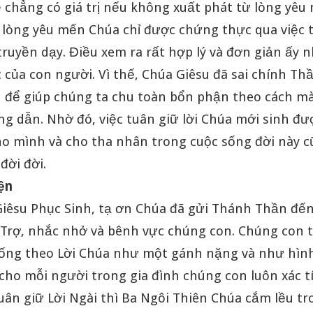
ẽ chẳng có giá trị nếu không xuất phát từ lòng yêu
, lòng yêu mến Chúa chỉ được chứng thực qua việc 
truyền dạy. Điều xem ra rất hợp lý và đơn giản ấy n
c của con người. Vì thế, Chúa Giêsu đã sai chính Th
 để giúp chúng ta chu toàn bổn phận theo cách m
g dẫn. Nhờ đó, việc tuân giữ lời Chúa mới sinh đư
cho mình và cho tha nhân trong cuộc sống đời này 
đời đời.
ện
Giêsu Phục Sinh, tạ ơn Chúa đã gửi Thánh Thần đế
Trợ, nhắc nhở và bênh vực chúng con. Chúng con
sống theo Lời Chúa như một gánh nặng và như hìn
 cho mỗi người trong gia đình chúng con luôn xác t
 tuân giữ Lời Ngài thì Ba Ngôi Thiên Chúa cắm lều t