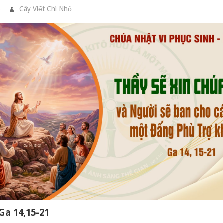
6
Cây Viết Chì Nhỏ
GIA ĐÌNH CẦU NGUYỆN
Ga 14,15-21