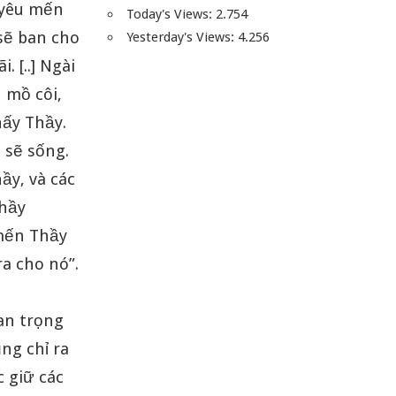
 yêu mến
Today's Views:
2.754
 sẽ ban cho
Yesterday's Views:
4.256
 [..] Ngài
 mồ côi,
hấy Thầy.
 sẽ sống.
ầy, và các
Thầy
 mến Thầy
a cho nó”.
an trọng
ũng chỉ ra
c giữ các