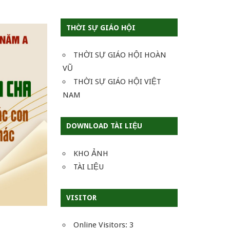
THỜI SỰ GIÁO HỘI
THỜI SỰ GIÁO HỘI HOÀN
VŨ
THỜI SỰ GIÁO HỘI VIỆT
NAM
DOWNLOAD TÀI LIỆU
KHO ẢNH
TÀI LIỆU
VISITOR
Online Visitors:
3