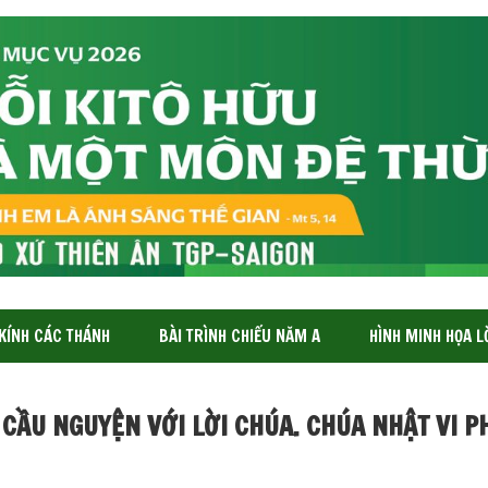
 KÍNH CÁC THÁNH
BÀI TRÌNH CHIẾU NĂM A
HÌNH MINH HỌA L
 CẦU NGUYỆN VỚI LỜI CHÚA. CHÚA NHẬT VI P