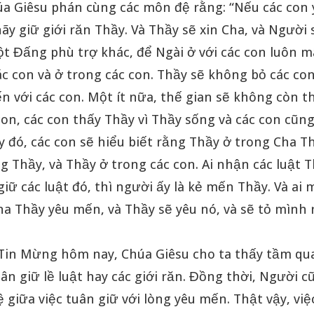
húa Giêsu phán cùng các môn đệ rằng: “Nếu các con
hãy giữ giới răn Thầy. Và Thầy sẽ xin Cha, và Người
t Đấng phù trợ khác, để Ngài ở với các con luôn mãi.
ác con và ở trong các con. Thầy sẽ không bỏ các con
n với các con. Một ít nữa, thế gian sẽ không còn t
on, các con thấy Thầy vì Thầy sống và các con cũng
 đó, các con sẽ hiểu biết rằng Thầy ở trong Cha Th
g Thầy, và Thầy ở trong các con. Ai nhận các luật 
giữ các luật đó, thì người ấy là kẻ mến Thầy. Và ai
a Thầy yêu mến, và Thầy sẽ yêu nó, và sẽ tỏ mình r
 Tin Mừng hôm nay, Chúa Giêsu cho ta thấy tầm qu
uân giữ lề luật hay các giới răn. Đồng thời, Người c
ệ giữa việc tuân giữ với lòng yêu mến. Thật vậy, việ