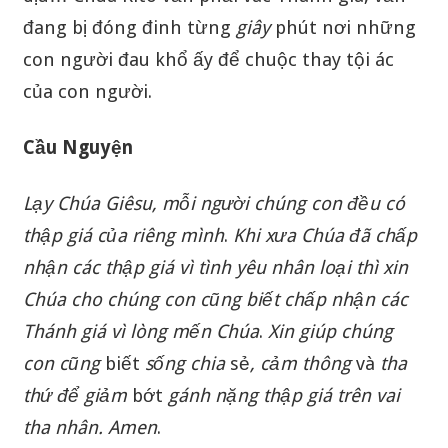
đang bị đóng đinh từng
giây
phút nơi những
con người đau khổ ấy để chuộc thay tội ác
của con người.
Cầu Nguyện
Lạy Chúa
Giêsu
,
mỗi
người
chúng
con
đều
có
thập
giá
của
riêng
mình
.
Khi
xưa
Chúa
đã
chấp
nhận
các
thập
giá
vì
tình
yêu
nhân
loại
thì
xin
Chúa
cho
chúng
con
cũng
biết
chấp
nhận
các
Thánh
giá
vì
lòng
mến
Chúa
.
Xin
giúp
chúng
con
cũng
biết
sống
chia
sẻ
,
cảm
thông
và
tha
thứ
để
giảm
bớt
gánh
nặng
thập
giá
trên
vai
tha
nhân
.
Amen
.