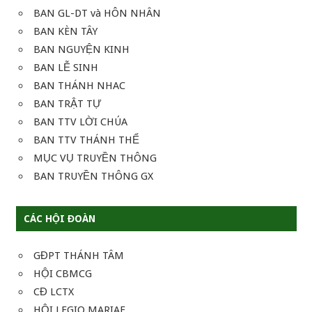
BAN GL-DT và HÔN NHÂN
BAN KÈN TÂY
BAN NGUYỆN KINH
BAN LỄ SINH
BAN THÁNH NHAC
BAN TRẬT TỰ
BAN TTV LỜI CHÚA
BAN TTV THÁNH THỂ
MỤC VỤ TRUYỀN THÔNG
BAN TRUYỀN THÔNG GX
CÁC HỘI ĐOÀN
GĐPT THÁNH TÂM
HỘI CBMCG
CĐ LCTX
HỘI LEGIO MARIAE