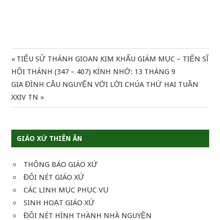
Previous
TIỂU SỬ THÁNH GIOAN KIM KHẨU GIÁM MỤC – TIẾN SĨ
Điều
Post:
HỘI THÁNH (347 – 407) KÍNH NHỚ: 13 THÁNG 9
hướng
Next
GIA ĐÌNH CẦU NGUYỆN VỚI LỜI CHÚA THỨ HAI TUẦN
Post:
XXIV TN
bài
viết
GIÁO XỨ THIÊN ÂN
THÔNG BÁO GIÁO XỨ
ĐÔI NÉT GIÁO XỨ
CÁC LINH MỤC PHỤC VỤ
SINH HOẠT GIÁO XỨ
ĐÔI NÉT HÌNH THÀNH NHÀ NGUYỆN