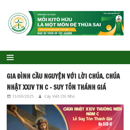
GIÁO
XỨ
THIÊN
ÂN-
GIA ĐÌNH CẦU NGUYỆN VỚI LỜI CHÚA. CHÚA
TGP
NHẬT XXIV TN C – SUY TÔN THÁNH GIÁ
SAIGON
13/09/2025
Cây Viết Chì Nhỏ
GIA ĐÌNH CẦU
NGUYỆN