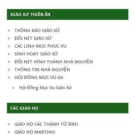
viết
GIÁO XỨ THIÊN ÂN
THÔNG BÁO GIÁO XỨ
ĐÔI NÉT GIÁO XỨ
CÁC LINH MỤC PHỤC VỤ
SINH HOẠT GIÁO XỨ
ĐÔI NÉT HÌNH THÀNH NHÀ NGUYỆN
THÔNG TIN NHÀ NGUYỆN
HỘI ĐỒNG MỤC VỤ GX
Hội Đồng Mục Vụ Giáo Xứ
CÁC GIÁO HỌ
GIÁO HỌ CÁC THÁNH TỬ ĐẠO
GIÁO HỌ MARTINO