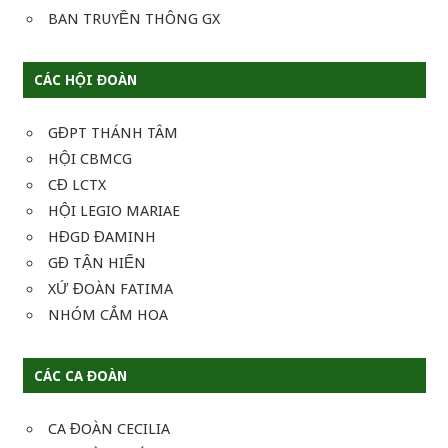
BAN TRUYỀN THÔNG GX
CÁC HỘI ĐOÀN
GĐPT THÁNH TÂM
HỘI CBMCG
CĐ LCTX
HỘI LEGIO MARIAE
HĐGD ĐAMINH
GĐ TẬN HIẾN
XỨ ĐOÀN FATIMA
NHÓM CẮM HOA
CÁC CA ĐOÀN
CA ĐOÀN CECILIA