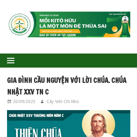
GIÁO
XỨ
THIÊN
ÂN-
GIA ĐÌNH CẦU NGUYỆN VỚI LỜI CHÚA. CHÚA
TGP
NHẬT XXV TN C
SAIGON
20/09/2025
Cây Viết Chì Nhỏ
GIA ĐÌNH CẦU
NGUYỆN