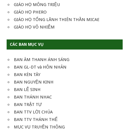
GIÁO HỌ MÔNG TRIỆU
GIÁO HỌ PHERO
GIÁO HỌ TỔNG LÃNH THIÊN THẦN MICAE
GIÁO HỌ VÔ NHIỄM
CÁC BAN MỤC VỤ
BAN ÂM THANH ÁNH SÁNG
BAN GL-DT và HÔN NHÂN
BAN KÈN TÂY
BAN NGUYỆN KINH
BAN LỄ SINH
BAN THÁNH NHAC
BAN TRẬT TỰ
BAN TTV LỜI CHÚA
BAN TTV THÁNH THỂ
MỤC VỤ TRUYỀN THÔNG