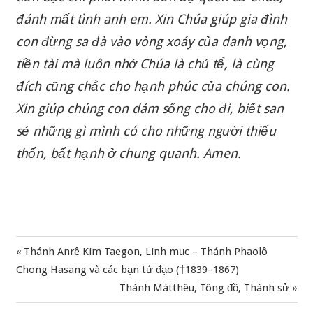
đánh mất tình anh em. Xin Chúa giúp gia đình
con đừng sa đà vào vòng xoáy của danh vọng,
tiền tài mà luôn nhớ Chúa là chủ tể, là cùng
đích cũng chắc cho hạnh phúc của chúng con.
Xin giúp chúng con dám sống cho đi, biết san
sẻ những gì mình có cho những người thiếu
thốn, bất hạnh ở chung quanh. Amen.
Previous
Thánh Anrê Kim Taegon, Linh mục – Thánh Phaolô
Điều
Post:
Chong Hasang và các bạn tử đạo (†1839–1867)
hướng
Next
Thánh Mátthêu, Tông đồ, Thánh sử
Post:
bài