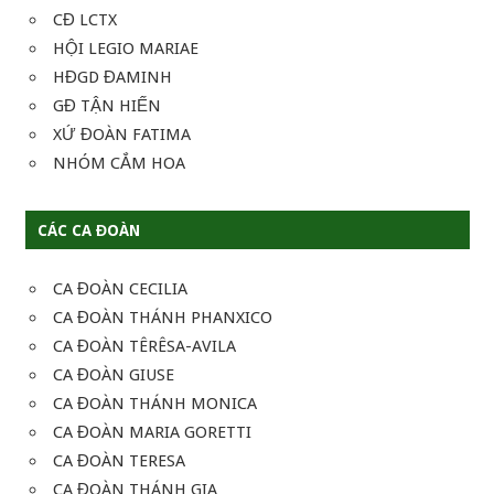
CĐ LCTX
HỘI LEGIO MARIAE
HĐGD ĐAMINH
GĐ TẬN HIẾN
XỨ ĐOÀN FATIMA
NHÓM CẮM HOA
CÁC CA ĐOÀN
CA ĐOÀN CECILIA
CA ĐOÀN THÁNH PHANXICO
CA ĐOÀN TÊRÊSA-AVILA
CA ĐOÀN GIUSE
CA ĐOÀN THÁNH MONICA
CA ĐOÀN MARIA GORETTI
CA ĐOÀN TERESA
CA ĐOÀN THÁNH GIA