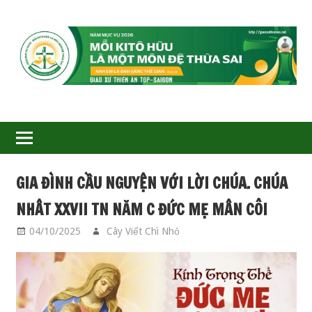
GIÁO
XỨ
THIÊN
ÂN-
GIA ĐÌNH CẦU NGUYỆN VỚI LỜI CHÚA. CHÚA
TGP
NHÂT XXVII TN NĂM C ĐỨC MẸ MÂN CÔI
SAIGON
04/10/2025
Cây Viết Chì Nhỏ
GIA ĐÌNH CẦU
NGUYỆN