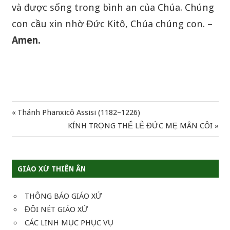
và được sống trong bình an của Chúa. Chúng
con cầu xin nhờ Đức Kitô, Chúa chúng con. –
Amen.
Previous
Thánh Phanxicô Assisi (1182–1226)
Điều
Post:
Next
KÍNH TRỌNG THỂ LỄ ĐỨC MẸ MÂN CÔI
hướng
Post:
bài
GIÁO XỨ THIÊN ÂN
viết
THÔNG BÁO GIÁO XỨ
ĐÔI NÉT GIÁO XỨ
CÁC LINH MỤC PHỤC VỤ