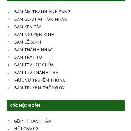
BAN ÂM THANH ÁNH SÁNG
BAN GL-DT và HÔN NHÂN
BAN KÈN TÂY
BAN NGUYỆN KINH
BAN LỄ SINH
BAN THÁNH NHAC
BAN TRẬT TỰ
BAN TTV LỜI CHÚA
BAN TTV THÁNH THỂ
MỤC VỤ TRUYỀN THÔNG
BAN TRUYỀN THÔNG GX
CÁC HỘI ĐOÀN
GĐPT THÁNH TÂM
HỘI CBMCG