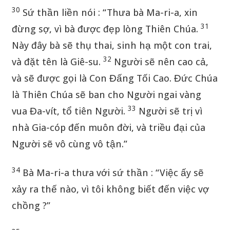
30
Sứ thần liền nói : “Thưa bà Ma-ri-a, xin
31
đừng sợ, vì bà được đẹp lòng Thiên Chúa.
Này đây bà sẽ thụ thai, sinh hạ một con trai,
32
và đặt tên là Giê-su.
Người sẽ nên cao cả,
và sẽ được gọi là Con Đấng Tối Cao. Đức Chúa
là Thiên Chúa sẽ ban cho Người ngai vàng
33
vua Đa-vít, tổ tiên Người.
Người sẽ trị vì
nhà Gia-cóp đến muôn đời, và triều đại của
Người sẽ vô cùng vô tận.”
34
Bà Ma-ri-a thưa với sứ thần : “Việc ấy sẽ
xảy ra thế nào, vì tôi không biết đến việc vợ
chồng ?”