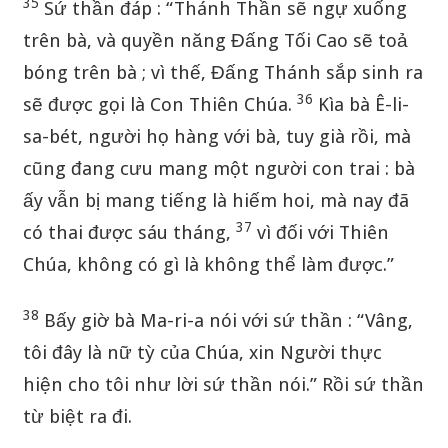
35
Sứ thần đáp : “Thánh Thần sẽ ngự xuống
trên bà, và quyền năng Đấng Tối Cao sẽ toả
bóng trên bà ; vì thế, Đấng Thánh sắp sinh ra
36
sẽ được gọi là Con Thiên Chúa.
Kìa bà Ê-li-
sa-bét, người họ hàng với bà, tuy già rồi, mà
cũng đang cưu mang một người con trai : bà
ấy vẫn bị mang tiếng là hiếm hoi, mà nay đã
37
có thai được sáu tháng,
vì đối với Thiên
Chúa, không có gì là không thể làm được.”
38
Bấy giờ bà Ma-ri-a nói với sứ thần : “Vâng,
tôi đây là nữ tỳ của Chúa, xin Người thực
hiện cho tôi như lời sứ thần nói.” Rồi sứ thần
từ biệt ra đi.