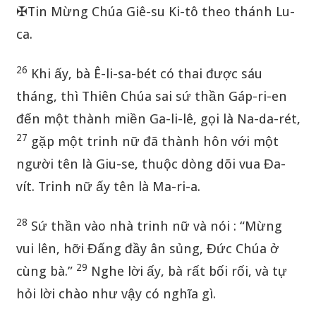
✠
Tin Mừng Chúa Giê-su Ki-tô theo thánh Lu-
ca.
26
Khi ấy, bà Ê-li-sa-bét có thai được sáu
tháng, thì Thiên Chúa sai sứ thần Gáp-ri-en
đến một thành miền Ga-li-lê, gọi là Na-da-rét,
27
gặp một trinh nữ đã thành hôn với một
người tên là Giu-se, thuộc dòng dõi vua Đa-
vít. Trinh nữ ấy tên là Ma-ri-a.
28
Sứ thần vào nhà trinh nữ và nói : “Mừng
vui lên, hỡi Đấng đầy ân sủng, Đức Chúa ở
29
cùng bà.”
Nghe lời ấy, bà rất bối rối, và tự
hỏi lời chào như vậy có nghĩa gì.