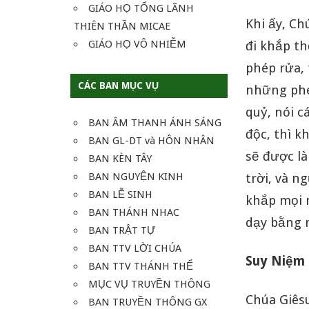
GIÁO HỌ TỔNG LÃNH
Khi ấy, Ch
THIÊN THẦN MICAE
GIÁO HỌ VÔ NHIỄM
đi khắp th
phép rửa, 
CÁC BAN MỤC VỤ
những phé
quỷ, nói c
BAN ÂM THANH ÁNH SÁNG
độc, thì k
BAN GL-DT và HÔN NHÂN
sẽ được là
BAN KÈN TÂY
BAN NGUYỆN KINH
trời, và n
BAN LỄ SINH
khắp mọi n
BAN THÁNH NHAC
dạy bằng 
BAN TRẬT TỰ
BAN TTV LỜI CHÚA
Suy Niệm
BAN TTV THÁNH THỂ
MỤC VỤ TRUYỀN THÔNG
Chúa Giêsu
BAN TRUYỀN THÔNG GX