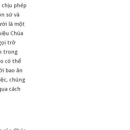
i chịu phép
ôn sứ và
ười là một
thiệu Chúa
ọi trở
ên trong
o có thể
ới bao ân
iệc, chúng
qua cách