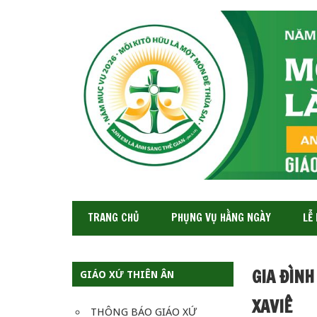
GIÁO
XỨ
THIÊN
ÂN-
TGP
SAIGON
TRANG CHỦ
PHỤNG VỤ HẰNG NGÀY
LỄ
GIA ĐÌNH
GIÁO XỨ THIÊN ÂN
XAVIÊ
THÔNG BÁO GIÁO XỨ