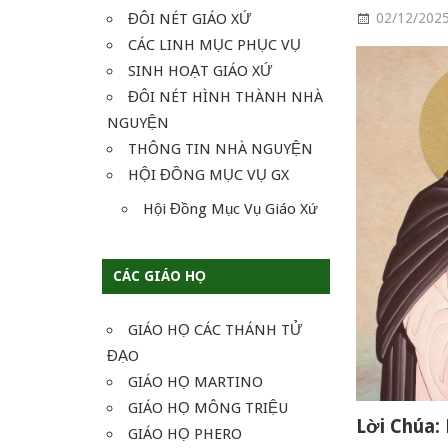
ĐÔI NÉT GIÁO XỨ
02/12/202
CÁC LINH MỤC PHỤC VỤ
SINH HOẠT GIÁO XỨ
ĐÔI NÉT HÌNH THÀNH NHÀ
NGUYỆN
THÔNG TIN NHÀ NGUYỆN
HỘI ĐỒNG MỤC VỤ GX
Hội Đồng Mục Vụ Giáo Xứ
CÁC GIÁO HỌ
GIÁO HỌ CÁC THÁNH TỬ
ĐẠO
GIÁO HỌ MARTINO
GIÁO HỌ MÔNG TRIỆU
Lời Chúa:
GIÁO HỌ PHERO