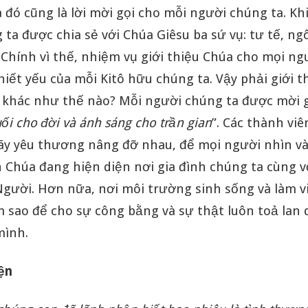
à đó cũng là lời mời gọi cho mỗi người chúng ta. Kh
 ta được chia sẻ với Chúa Giêsu ba sứ vụ: tư tế, ng
Chính vì thế, nhiệm vụ giới thiệu Chúa cho mọi ng
hiết yếu của mỗi Kitô hữu chúng ta. Vậy phải giới 
 khác như thế nào?
Mỗi người chúng ta được mời g
ối
cho
đời
và
ánh
sáng
cho
trần
gian
”. Các thành vi
hãy yêu thương nâng đỡ nhau, để mọi người nhìn và
 Chúa đang hiện diện nơi gia đình chúng ta cùng v
Người. Hơn nữa, nơi môi trường sinh sống và làm v
m sao để cho sự công bằng và sự thật luôn toả lan 
mình.
yện