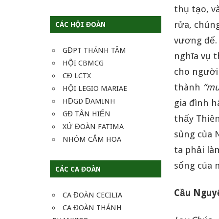
thụ tạo, v
rửa, chúng
CÁC HỘI ĐOÀN
vương đế. 
GĐPT THÁNH TÂM
nghĩa vụ t
HỘI CBMCG
cho người
CĐ LCTX
thành
“
mu
HỘI LEGIO MARIAE
HĐGD ĐAMINH
gia đình 
GĐ TẬN HIẾN
thấy Thiên
XỨ ĐOÀN FATIMA
sủng của 
NHÓM CẮM HOA
ta phải là
sống của 
CÁC CA ĐOÀN
Cầu Ngu
CA ĐOÀN CECILIA
CA ĐOÀN THÁNH