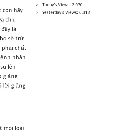
Today's Views:
2.070
c con hãy
Yesterday's Views:
6.313
và chịu
 đây là
họ sẽ trừ
 phải chất
 bệnh nhân
su lên
o giảng
 lời giảng
 mọi loài