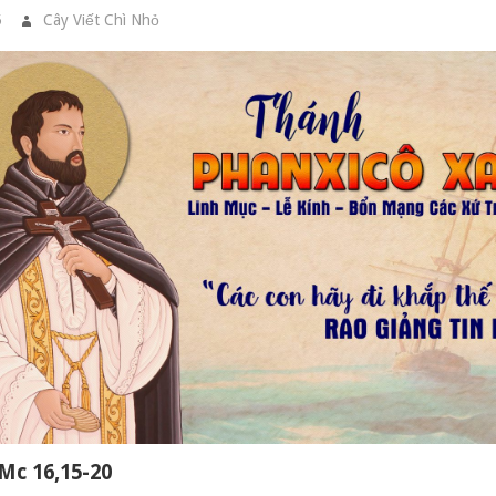
5
Cây Viết Chì Nhỏ
GIA ĐÌNH CẦU NGUYỆN
 Mc 16,15-20