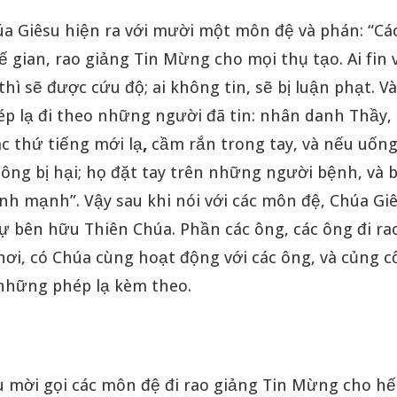
úa Giêsu hiện ra với mười một môn đệ và phán: “Cá
ế gian, rao giảng Tin Mừng cho mọi thụ tạo. Ai fin 
thì sẽ được cứu độ; ai không tin, sẽ bị luận phạt. Và
p lạ đi theo những người đã tin: nhân danh Thầy, 
ác thứ tiếng mới lạ
,
cầm rắn trong tay, và nếu uống
hông bị hại; họ đặt tay trên những người bệnh, và
nh mạnh”. Vậy sau khi nói với các môn đệ, Chúa Giê
gự bên hữu Thiên Chúa. Phần các ông, các ông đi ra
ơi, có Chúa cùng hoạt động với các ông, và củng cố
những phép lạ kèm theo.
 mời gọi các môn đệ đi rao giảng Tin Mừng cho hết